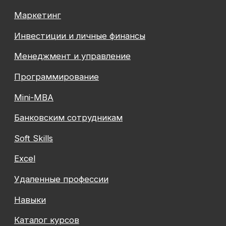
КПП 774301001
Юридический адрес: 125438, Г.МОСКВА,
ВН.ТЕР.Г. МУНИЦИПАЛЬНЫЙ ОКРУГ КОПТЕВО, УЛ
МИХАЛКОВСКАЯ, Д. 63Б СТР. 1 , ПОМЕЩ. 10/3
© 2026 SF Education
ООО «Современные формы образования»
использует файлы «cookie», с целью
персонализации сервисов и повышения удобства
пользования веб-сайтом. «Cookie» представляют
собой небольшие файлы, содержащие информацию
о предыдущих посещениях веб-сайта. Если
вы не хотите использовать файлы «cookie»,
измените настройки браузера.
Август — время
инвестировать
Подробнее
в себя вместе с SF