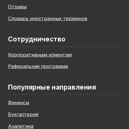
Soft Skills
Excel
Удаленные профессии
Навыки
Каталог курсов
+7 (800) 555-14-39
info@sflearning.org
Лицензия на осуществление образовательной
деятельности № Л035−01 271−78/00177 402
Общество с ограниченной ответственностью
«Современные формы образования»
ОГРН 1197847049179
ИНН 7841081586