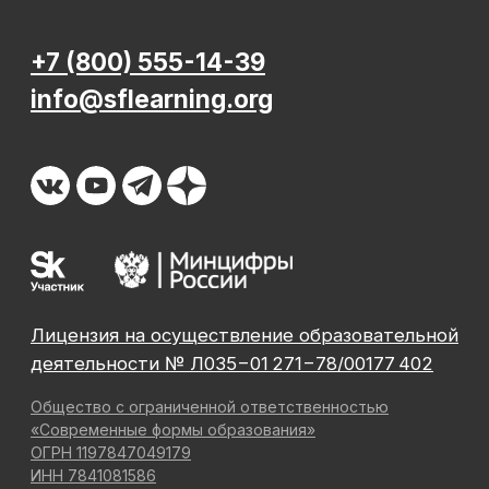
До окончания акции осталось
00
00
00
00
дней
часов
минута
секунда