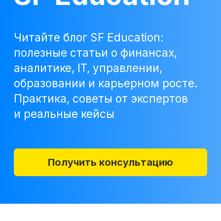
Практика, советы от экспертов
и реальные кейсы
Получить консультацию
Учитесь бесплатно
Корпоративным клиентам
Контакты
Блог
Вход в личный кабинет