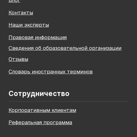
© 2026 SF Education
ООО «Современные формы образования»
использует файлы «cookie», с целью
персонализации сервисов и повышения удобства
пользования веб-сайтом. «Cookie» представляют
собой небольшие файлы, содержащие информацию
о предыдущих посещениях веб-сайта. Если
вы не хотите использовать файлы «cookie»,
измените настройки браузера.
Новая профессия
Подробнее
к сентябрю