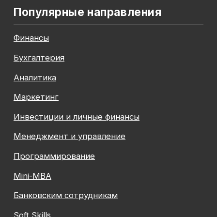
До окончания акции осталось
00
00
00
00
дней
часов
минута
секунда