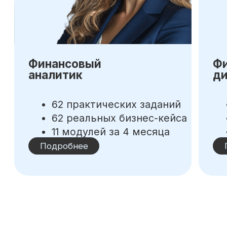
Корпоративным клиентам
Реферальная программа
Популярные направления
Финансы
Бухгалтерия
Аналитика
Маркетинг
Инвестиции и личные финансы
Менеджмент и управление
Программирование
Mini-MBA
Банковским сотрудникам
Soft Skills
Excel
Удаленные профессии