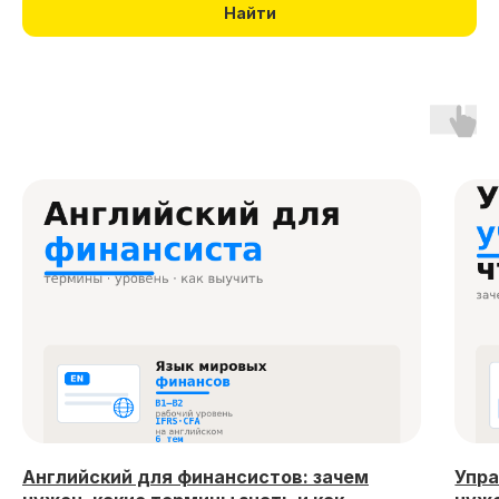
Найти
Английский для финансистов: зачем
Упра