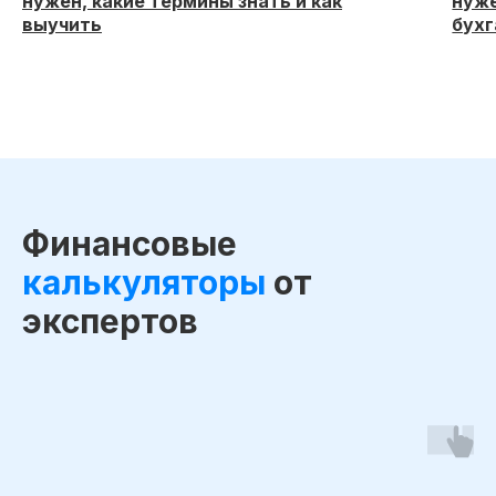
нужен, какие термины знать и как
нуже
выучить
бухг
Финансовые
калькуляторы
от
экспертов