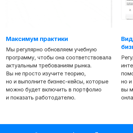
Максимум практики
Вид
биз
Мы регулярно обновляем учебную
программу, чтобы она соответствовала
Регу
актуальным требованиям рынка.
инте
Вы не просто изучите теорию,
помо
но и выполните бизнес-кейсы, которые
но и
можно будет включить в портфолио
вы м
и показать работодателю.
онла
Получить полную
программу курса
в PDF или попробовать
48 часов бесплатного
демо-доступа