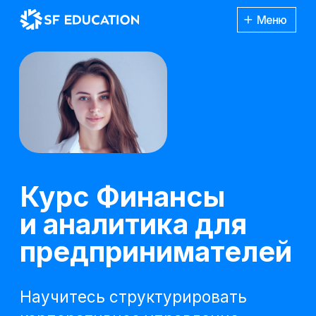
Меню
Курс Финансы
и аналитика для
предпринимателей
Научитесь структурировать
корпоративное управление,
оптимизировать налоговую
нагрузку, анализу бизнес
Каталог
показателей, контролировать
курсов
финансовые показатели
и оценивать риски