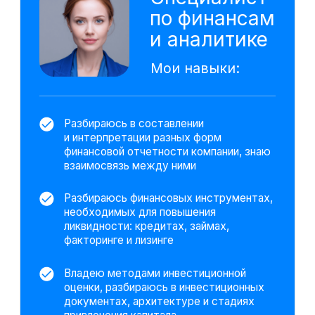
вашей компании
Разбираюсь в организационно-правовых
формах, задачах и областях
ответственности главного бухгалтера
и финансового директора
Контролирую финансовую функцию
компании, оцифровываю работу
подразделений и составляю
аналитический P&L
Строю финансовые модели для оценки
бизнеса, прогнозирования финансовых
результатов и денежных потоков
Технические инструменты.
Дополнительные навыки
Excel