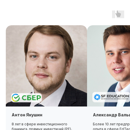
начало обучения: start113130.003
Дополнительная
скидка 10%
при полной оплате
fr113130.003
r113130.003/
мес
Беспроцентная рассрочка на 12 месяцев
Антон Якушин
Александр Валь
8 лет в сфере инвестиционного
Более 10 лет предп
банкинга, прямых инвестиций (PE),
опыта в сфере EdTech