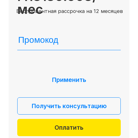
Mini-MBA
Банковским сотрудникам
Soft Skills
Excel
Удаленные профессии
Навыки
Каталог курсов
+7 (800) 555-14-39
info@sflearning.org
Лицензия на осуществление образовательной
деятельности № Л035−01 271−78/00177 402