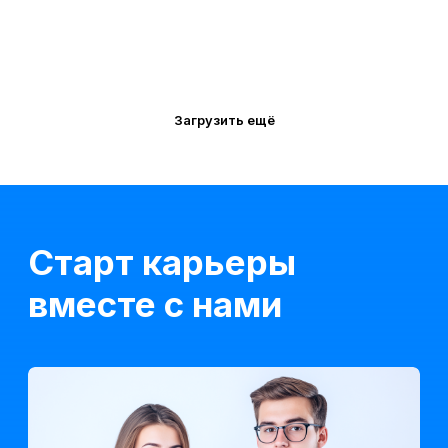
Окурсах.ру
Kursfinder
Загрузить ещё