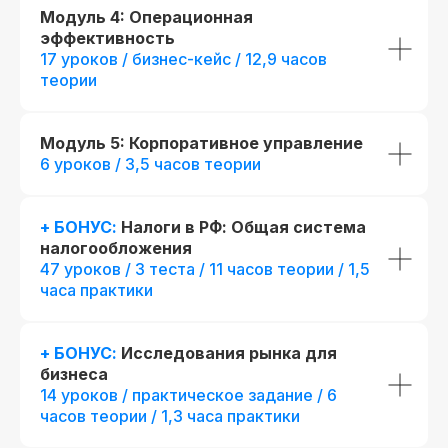
Модуль 4: Операционная
эффективность
17 уроков / бизнес-кейс / 12,9 часов
теории
Модуль 5: Корпоративное управление
6 уроков / 3,5 часов теории
+ БОНУС:
Налоги в РФ: Общая система
налогообложения
47 уроков / 3 теста / 11 часов теории / 1,5
Выдаем международный дип
Лицензия на осуществление
часа практики
с Европейской Ассоциацией 
образовательной деятельности
Histes
№ Л035−01 271−78/00177 402
+ БОНУС:
Исследования рынка для
При дополнительной
Проверить регистраци
бизнеса
регистрации
14 уроков / практическое задание / 6
часов теории / 1,3 часа практики