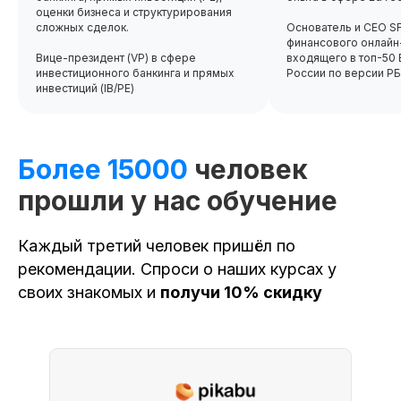
оценки бизнеса и структурирования
сложных сделок.
Основатель и CEO SF
финансового онлайн
Применить
Вице-президент (VP) в сфере
входящего в топ-50
инвестиционного банкинга и прямых
России по версии Р
инвестиций (IB/PE)
Получить консультацию
Оплатить
Более 15000
человек
прошли у нас обучение
Доступ к курсу, обновлениям
и чату курса остаётся навсегда!
Каждый третий человек пришёл по
рекомендации. Спроси о наших курсах у
Сделаем скидку! Если вы нашли
своих знакомых и
получи 10% скидку
похожий курс дешевле
Потоковый и асинхронный
формат обучения
До 50% экономии на покупку
по нашей программе Trade-In