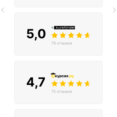
До окончания акции осталось
00
00
00
00
дней
часов
минута
секунда