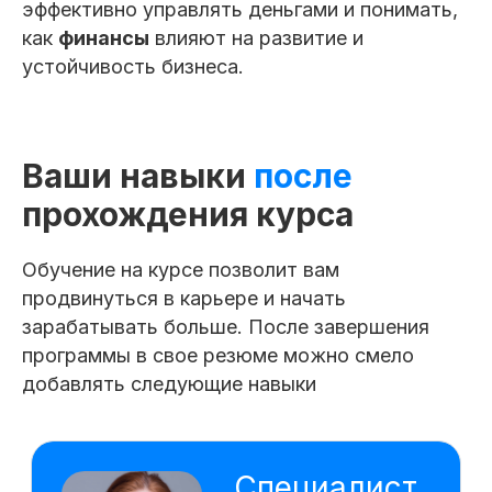
Мои навыки:
эффективно управлять деньгами и понимать,
как
финансы
влияют на развитие и
устойчивость бизнеса.
Разбираюсь в составлении
и интерпретации разных форм
финансовой отчетности компании, знаю
взаимосвязь между ними
Разбираюсь финансовых инструментах,
Ваши навыки
после
необходимых для повышения
ликвидности: кредитах, займах,
факторинге и лизинге
прохождения курса
Владею методами инвестиционной
оценки, разбираюсь в инвестиционных
документах, архитектуре и стадиях
Обучение на курсе позволит вам
привлечения капитала
продвинуться в карьере и начать
Самостоятельно рассчитываю налоги,
зарабатывать больше. После завершения
оптимизирую налоговую нагрузку,
контролирую процессы
программы в свое резюме можно смело
добавлять следующие навыки
Создаю модели для продуктов,
разбираюсь в метриках
и бюджетировании на основе
продуктовой аналитики
Самостоятельно прогнозирую
и контролирую операционные бюджеты