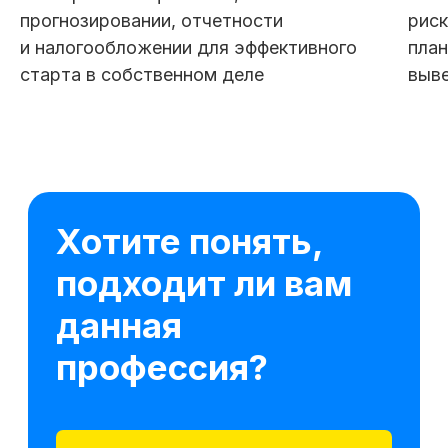
прогнозировании, отчетности
риск
и налогообложении для эффективного
пла
старта в собственном деле
выве
5 модулей за 2 месяца
3 практических задания