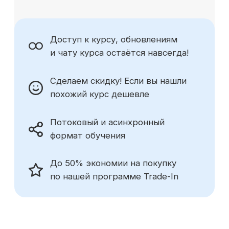
Общество с ограниченной ответственностью
«Современные формы образования»
ОГРН 1197847049179
ИНН 7841081586
КПП 774301001
Юридический адрес: 125438, Г.МОСКВА,
ВН.ТЕР.Г. МУНИЦИПАЛЬНЫЙ ОКРУГ КОПТЕВО, УЛ
МИХАЛКОВСКАЯ, Д. 63Б СТР. 1 , ПОМЕЩ. 10/3
© 2026 SF Education
ООО «Современные формы образования»
использует файлы «cookie», с целью
персонализации сервисов и повышения удобства
пользования веб-сайтом. «Cookie» представляют
собой небольшие файлы, содержащие информацию
о предыдущих посещениях веб-сайта. Если
вы не хотите использовать файлы «cookie»,
измените настройки браузера.