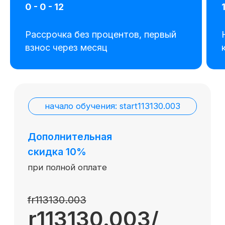
0 - 0 - 12
Отзывы
Cловарь иностранных терминов
Рассрочка без процентов, первый
взнос через месяц
Сотрудничество
Корпоративным клиентам
Реферальная программа
Популярные направления
Финансы
Бухгалтерия
Аналитика
Маркетинг
Инвестиции и личные финансы
Менеджмент и управление
Программирование