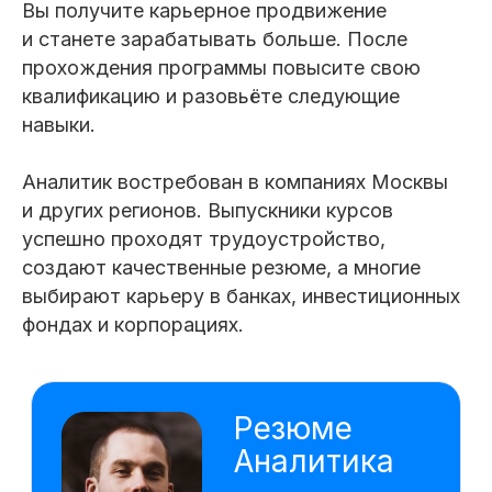
Вы получите карьерное продвижение
Работаю с базами данных: извлечение,
обновление и анализ данных, а также
и станете зарабатывать больше. После
создаю сложные запросы
прохождения программы повысите свою
Разбираюсь в основных математических
концепциях, используемых в анализе
квалификацию и разовьёте следующие
данных, и умею применять их для
решения задач
навыки.
Разрабатываю скрипты и автоматизирую
Аналитик востребован в компаниях Москвы
задачи в Excel®, а также создаю
приложения для анализа данных
и других регионов. Выпускники курсов
и решения бизнес-задач на Python
успешно проходят трудоустройство,
Создаю профессиональные презентации
создают качественные резюме, а многие
с использованием различных
инструментов и функций в Power Point®
выбирают карьеру в банках, инвестиционных
фондах и корпорациях.
Подготовил визуализацию
полученной аналитики
ассортимента магазинов
Выбрал из массива данных
корректные значения и произвел
работу по созданию сводных таблиц.
Воссоздал наиболее наглядный