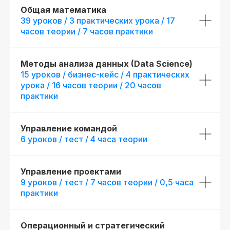
Общая математика
39 уроков / 3 практических урока / 17
часов теории / 7 часов практики
Диплом о прохождении курса
Удостоверение о пов
квалификации
Лицензия на осуществление
Методы анализа данных (Data Science)
образовательной деятельности
№
Вы получите официальное
15 уроков / бизнес-кейс / 4 практических
Л035−01 271−78/00177 402
удостоверение,
урока / 16 часов теории / 20 часов
подтверждающее повышени
При дополнительной
вашей квалификации, что отк
практики
новые возможности для
регистрации
профессионального развития
Управление командой
6 уроков / тест / 4 часа теории
Управление проектами
9 уроков / тест / 7 часов теории / 0,5 часа
практики
Операционный и стратегический