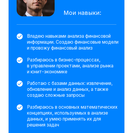
пример для представления
информации о статусе товаров
в магазинах
Технические инструменты.
Дополнительные навыки
Power BI
Excel
VBA
Google Sheets
Power Point
SQL
Python
Язык R
ООП
Tableau
Numpy
Power Query
Seaborn
BPMN
Pandas
Plotly
Юкасса
CRM/Trello
Gamma
ChatGPT
DeepSeek
PromptCowboy
На основе исследования 2580 вакансий
hh.ru мы выделяем наиболее важные
навыки, которым клиенты обучаются
на курсе