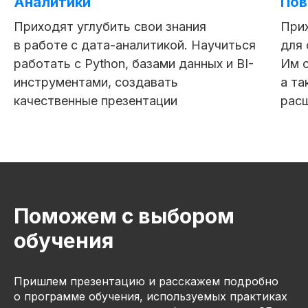
Аналитики
Пов
Приходят углубить свои знания
Прих
в работе с дата-аналитикой. Научиться
для 
27 модулей за 9 месяцев
117 практическое задание
работать с Python, базами данных и BI-
Им с
инструментами, создавать
а та
качественные презентации
расш
Поможем с выбором
обучения
Пришлем презентацию и расскажем подробно
о программе обучения, используемых практиках