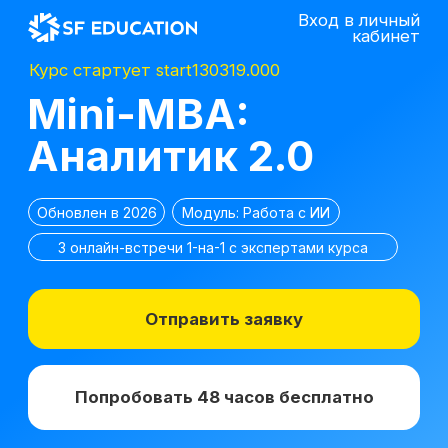
Вход в личный
кабинет
Курс стартует start130319.000
Mini-MBA:
Аналитик 2.0
Обновлен в 2026
Модуль: Работа с ИИ
3 онлайн-встречи 1-на-1 с экспертами курса
Отправить заявку
Попробовать 48 часов бесплатно
*
2 место в номинации
топ-10 EdTech
компаний
лучшее бизнес-
по качеству
образование 2025 г.
образования в сегменте
ДПО в 2021 г.
*Все иностранные термины и названия