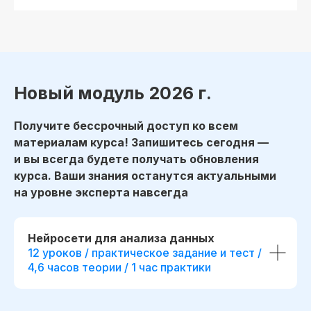
Применить
Получить консультацию
Оплатить
Новый модуль 2026 г.
Получите бессрочный доступ ко всем
До окончания акции осталось
Доступ к курсу, обновлениям
материалам курса! Запишитесь сегодня —
00
00
00
00
и чату курса остаётся навсегда!
и вы всегда будете получать обновления
дней
часов
минута
секунда
курса. Ваши знания останутся актуальными
Сделаем скидку! Если вы нашли
на уровне эксперта навсегда
похожий курс дешевле
Потоковый и асинхронный
формат обучения
Нейросети для анализа данных
12 уроков / практическое задание и тест /
До 50% экономии на покупку
4,6 часов теории / 1 час практики
по нашей программе обмена