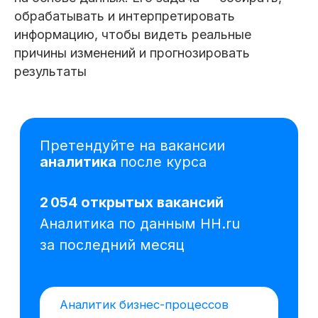
обрабатывать и интерпретировать
информацию, чтобы видеть реальные
Аналитик бизнес-процессов
причины изменений и прогнозировать
от 500 000 ₽
Казань
результаты
Ведущий аналитик
от 300 000 ₽
Санкт-Петербург
Аналитик
от 150 000 ₽
Тюмень