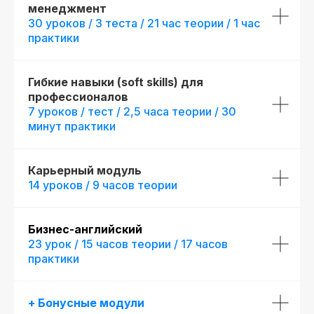
менеджмент
30 уроков / 3 теста / 21 час теории / 1 час
практики
начало обучения: start130319.000
Гибкие навыки (soft skills) для
профессионалов
Дополнительная
7 уроков / тест / 2,5 часа теории / 30
скидка 10%
минут практики
при полной оплате
fr130319.000
Карьерный модуль
r130319.000/
14 уроков / 9 часов теории
мес
Беспроцентная рассрочка на 18 месяцев
Бизнес-английский
23 урок / 15 часов теории / 17 часов
Новая профессия
практики
Подробнее
к сентябрю
+ Бонусные модули