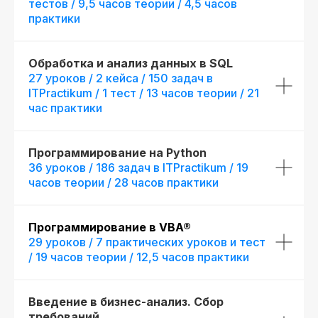
тестов / 9,5 часов теории / 4,5 часов
практики
Обработка и анализ данных в SQL
27 уроков / 2 кейса / 150 задач в
ITPractikum / 1 тест / 13 часов теории / 21
Начните обучение уже
час практики
сегодня
Получите полную программу курса
Программирование на Python
в PDF или бесплатный доступ ко всем
36 уроков / 186 задач в ITPractikum / 19
материалам курса на 48 часов, чтобы
часов теории / 28 часов практики
оценить качество программы,
погрузиться в обучение и принять
обоснованное решение без лишних
Программирование в VBA®
сомнений
29 уроков / 7 практических уроков и тест
/ 19 часов теории / 12,5 часов практики
Получить программу
Введение в бизнес-анализ. Сбор
Попробовать 48 часов бесплатно
требований