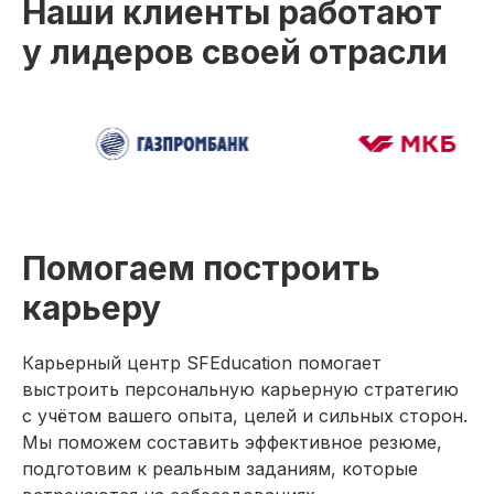
Наши клиенты работают
Excel
Удаленные профессии
у лидеров своей отрасли
Навыки
Каталог курсов
+7 (800) 555-14-39
info@sflearning.org
Помогаем построить
карьеру
Лицензия на осуществление образовательной
Карьерный центр SFEducation помогает
деятельности № Л035−01 271−78/00177 402
выстроить персональную карьерную стратегию
Новая профессия
Общество с ограниченной ответственностью
Подробнее
к сентябрю
с учётом вашего опыта, целей и сильных сторон.
«Современные формы образования»
ОГРН 1197847049179
Мы поможем составить эффективное резюме,
ИНН 7841081586
подготовим к реальным заданиям, которые
КПП 774301001
Юридический адрес: 125438, Г.МОСКВА,