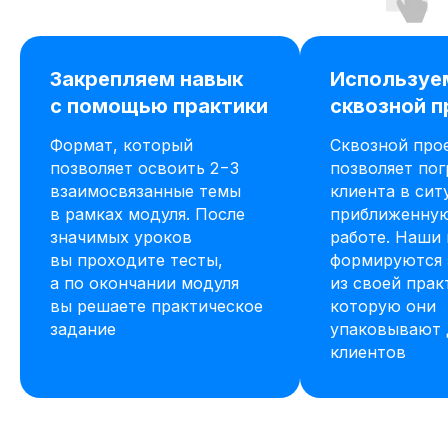
Закрепляем навык
Используе
с помощью практики
сквозной п
Формат, который
Сквозной про
позволяет освоить 2−3
позволяет пог
взаимосвязанные темы
клиента в си
в рамках модуля. После
приближенную
значимых уроков
работе. Наши
вы проходите тесты,
формируются 
а по окончании модуля
из своей прак
вы решаете практическое
которую они
задание
упаковывают 
клиентов