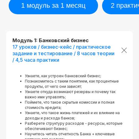
Histes
№ Л035−01 271−78/00177 402
При дополнительной
Проверить регистраци
регистрации
Модуль 1: Банковский бизнес
17 уроков / бизнес-кейс / практическое
задание и тестирование / 8 часов теории
/ 4,5 часа практики
Узнаете, как устроен банковский бизнес;
Познакомитесь с таким понятием, как процентные
продукты, от чего они зависят;
Узнаете откуда возникают резервы и почему так
важно ими управлять;
Поймете, что такое скрытые комиссии и полная
стоимость кредита;
Узнаете, что такое жизнь платежей и их влияние на
доходы и расхода банков;
Разберете структуру расходов - ресурсы, которые
обеспечивают бизнес;
Научитесь читать отчетность Банка + ключевые