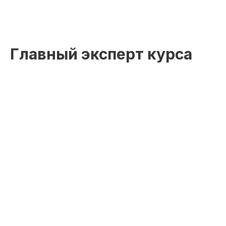
Главный эксперт курса
начало обучения: start130315.002
Дополнительная
скидка 10%
при полной оплате
fr130315.002
r130315.002/
мес
Беспроцентная рассрочка на 12 месяцев