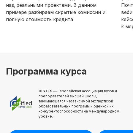
над реальными проектами. В данном
Почт
Получить программу
примере разбираем скрытые комиссии и
веби
полную стоимость кредита
кейс
к ме
Программа курса
HISTES
— Европейская ассоциация вузов и
преподавателей высшей школы,
занимающаяся независимой экспертизой
образовательных программ и оценкой их
конкурентоспособности на международном
уровне.
Выдаем международный дип
Лицензия на осуществление
с Европейской Ассоциацией 
образовательной деятельности