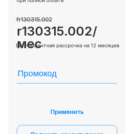
Поможем
с выбором
обучения
Пришлем презентацию
и расскажем подробно
о программе обучения,
используемых практиках
и ваших преимуществах
выбора академии SFEducation
для роста по карьерной
лестнице