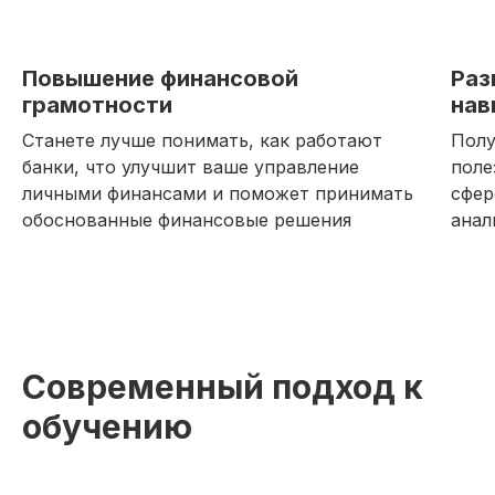
Повышение финансовой
Раз
грамотности
нав
Станете лучше понимать, как работают
Полу
банки, что улучшит ваше управление
поле
личными финансами и поможет принимать
сфер
обоснованные финансовые решения
анал
1 модуль за 1 месяц
2 практических задания
Современный подход к
обучению