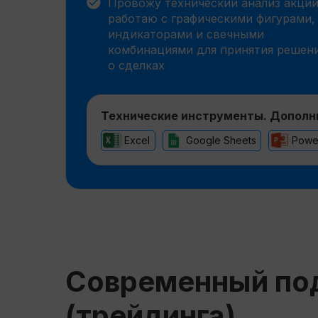
Провожу технический анализ акци
работаю с графическими фигурами,
индикаторами и свечными
комбинациями для принятия решен
о сделках
Технические инструменты. Дополн
Excel
Google Sheets
Power
Современный под
(трейдинга)