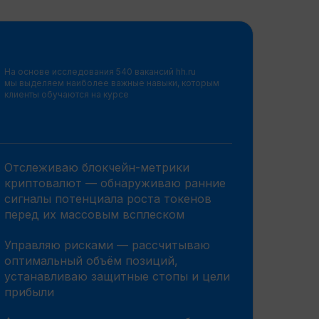
На основе исследования 540 вакансий hh.ru
мы выделяем наиболее важные навыки, которым
клиенты обучаются на курсе
Отслеживаю блокчейн-метрики
криптовалют — обнаруживаю ранние
сигналы потенциала роста токенов
перед их массовым всплеском
Управляю рисками — рассчитываю
оптимальный объём позиций,
устанавливаю защитные стопы и цели
прибыли