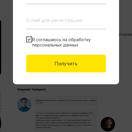
Практический подход
На видео указан пример, где настраиваем терминал - подготавли
торговой сессии
Я соглашаюсь на обработку
персональных данных
Получить