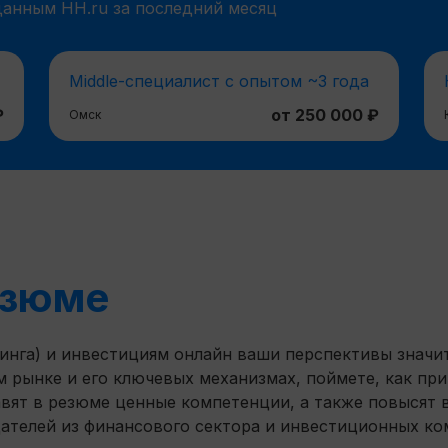
данным HH.ru за последний месяц
Middle-специалист с опытом ~3 года
₽
от 250 000 ₽
Омск
езюме
инга) и инвестициям онлайн ваши перспективы значит
м рынке и его ключевых механизмах, поймете, как п
бавят в резюме ценные компетенции, а также повысят
ателей из финансового сектора и инвестиционных к