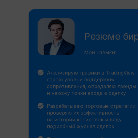
Резюме бир
Мои навыки:
Анализирую графики в TradingView
строю уровни поддержки/
сопротивления, определяю тренды
и нахожу точки входа в сделку
Разрабатываю торговые стратегии
проверяю их эффективность
на истории котировок и веду
подробный журнал сделок