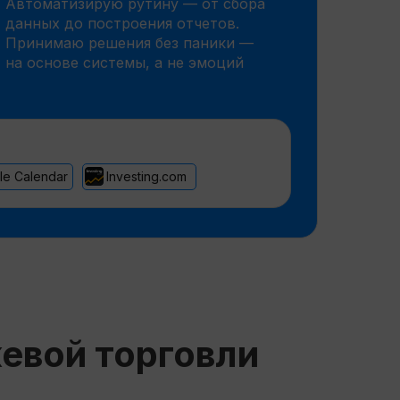
Автоматизирую рутину — от сбора
данных до построения отчетов.
Принимаю решения без паники —
на основе системы, а не эмоций
le Calendar
Investing.com
евой торговли