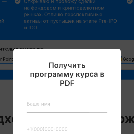
й —
Открываю и провожу сделки
на фондовом и криптовалютном
рынках. Отличю перспективные
ий
активы от пустышек на этапе Pre-IPO
и IDO
ительные навыки
 Point
TradingView
Bybit
Binance
Goog
Получить
программу курса в
PDF
ход к обучению бирж