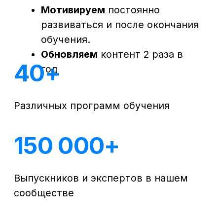
ОГРН 1197847049179
ИНН 7841081586
КПП 774301001
Юридический адрес: 125438, Г.МОСКВА,
ВН.ТЕР.Г. МУНИЦИПАЛЬНЫЙ ОКРУГ КОПТЕВО, УЛ
МИХАЛКОВСКАЯ, Д. 63Б СТР. 1 , ПОМЕЩ. 10/3
© 2026 SF Education
ООО «Современные формы образования»
использует файлы «cookie», с целью
персонализации сервисов и повышения удобства
пользования веб-сайтом. «Cookie» представляют
собой небольшие файлы, содержащие информацию
о предыдущих посещениях веб-сайта. Если
вы не хотите использовать файлы «cookie»,
измените настройки браузера.