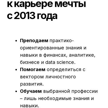
Банковским сотрудникам
Soft Skills
Excel
Удаленные профессии
Навыки
Каталог курсов
+7 (800) 555-14-39
info@sflearning.org
Лицензия на осуществление образовательной
деятельности № Л035−01 271−78/00177 402
Общество с ограниченной ответственностью
«Современные формы образования»