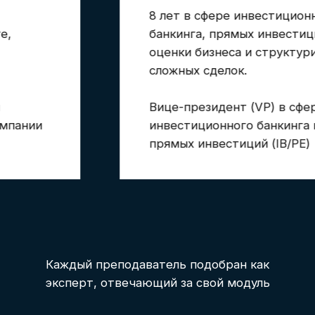
консультацию
Расскажем подробно о программе
обучения и преимуществах выбора
академии SF Education
Получить консультацию →
До окончания акции осталось
04
07
31
08
дня
часов
минута
секунд
Вас может также
заинтересовать:
Курс
Курс
Базовое финмоделирование
Финансовый учет 