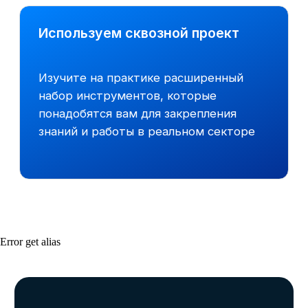
Программа обучения
9
модулей за 3 месяца
60+
часов занятий практикой
5
Error get alias
часов в неделю
Самостоятельно разберете более 20
тестовых заданий, взятых из практики