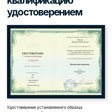
Каждый преподаватель подобран как
эксперт, отвечающий за свой модуль
Стоимость обучения
и способы оплаты
0 - 0 - 24
до 70%
рассрочка
экономии
на покупку по нашей
Беспроцентная
программе Trade-In
рассрочка, первый
платеж через 6 мес.
Записаться на курс
Финансовая
академия