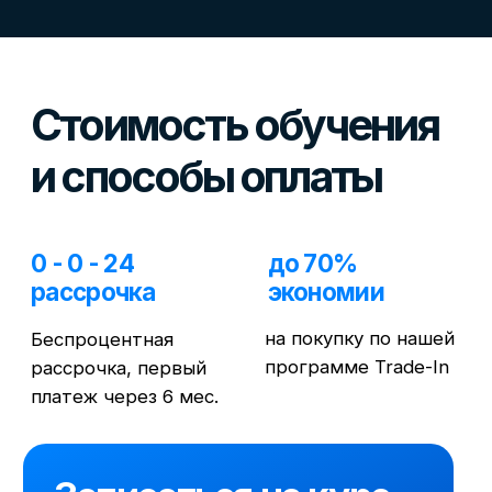
→
→
Неотъемлемый навык финансиста,
Обучим бухучету, стан
который требуется на многих
и анализу финансовой от
позициях. Обучаем построению
для всесторонней оценк
финансовых моделей с "нуля"!
компания
Ответы
на часто
задаваемые
вопросы
Я справлюсь
с материалом курса,
если нет опыта
в финансах?