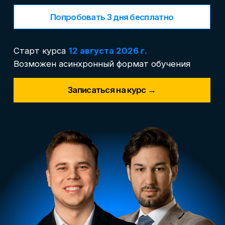
Длительность курса
3 месяца
.
9 модулей
от экспертов
с обратной связью 24/7 в формате нетворк-
чата в Telegram
Формат обучения
Вебинары, практика на реальных проектах,
кейсы, сквозной проект, чат
с преподавателями 24/7