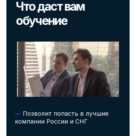
наших выпускников и компаний-
партнеров, и «набьете» руку на них
перед процессом отбора в компанию
мечты!
Введение в курс
Структурированное
мышление
Бизнес-математика
Бизнес-аналитика и
анализ
Финансы и кредит