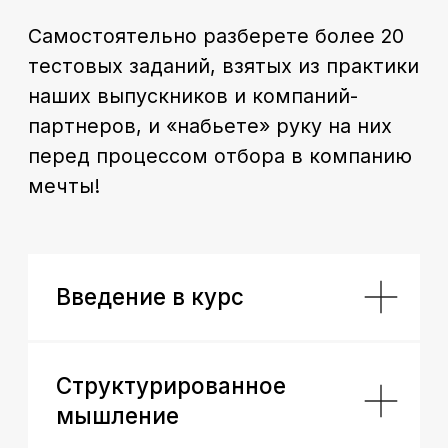
— Применяйте полученные знания
на практике,
более 7 практических работ
,
чтобы быть готовыми к разным ситуациям,
способным возникнуть на вашем
профессиональном пути
— Навыки, полученные за
60 часов теории
и практики
, применяемы как в личных, так
и в рабочих сферах финансов для улучшения
производительности
— Вы сможете анализировать финансовые
данные, прогнозировать тренды
и принимать обоснованные финансовые
решения
Получить консультацию по курсу →