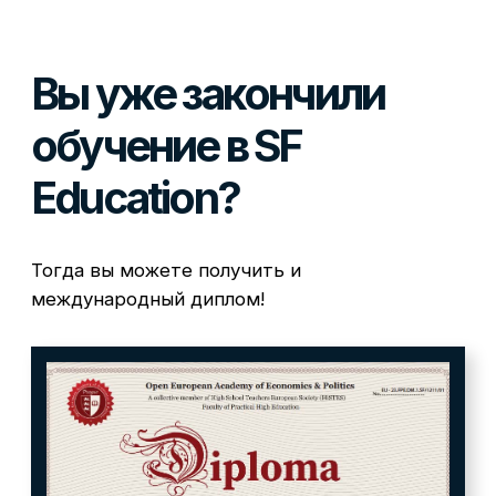
Оплатить
Нашли дешевле?
Сделаем скидку! Если вы нашли
похожий курс дешевле
3 дня бесплатно
Доступ ко всему контенту курса на 3
дня — бесплатно
Нужна консультация?
Свяжитесь по тел.
8−800−555−14−39
с 09:00 до 18:00 или
оставьте заявку