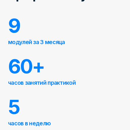
модулю и чату
курса остаётся
навсегда
∞
Учитесь на практике
в реальных проектах