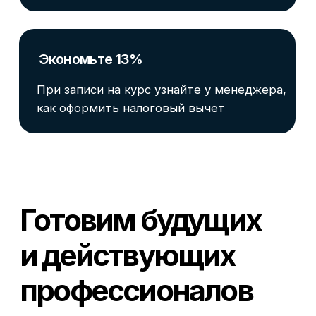
Cловарь иностранных терминов
Сотрудничество
Корпоративным клиентам
Реферальная программа
Популярные направления
Финансы
Бухгалтерия
Аналитика
Маркетинг
Инвестиции и личные финансы
Менеджмент и управление
Программирование
Mini-MBA