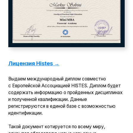
Экономьте 13%
При записи на курс узнайте у менеджера,
как оформить налоговый вычет
Готовим будущих
и действующих
профессионалов
к карьере мечты
с 2013 года
Преподаем
практико-