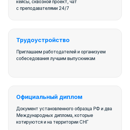
Как проходит
обучение
После каждого модуля
закрепляем навык с помощью
задания
Гибкий формат, при котором в рамках
модуля Вы освоите 2−3
взаимосвязанные темы. Этот метод
позволяет влиять на качественное
усвоение знаний