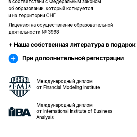
21 000 ₽
408 ₽
/мес
7 350
₽
В рассрочку на
при оплате сразу
24 месяца
дополнительная
скидка - 10%
Длительность
обучения
3 месяца
Помощь с
для лучших
трудоустройством
студентов
Формат
онлайн-
занятий
обучение
Начало
сразу после
обучения
оплаты
Хочу учиться