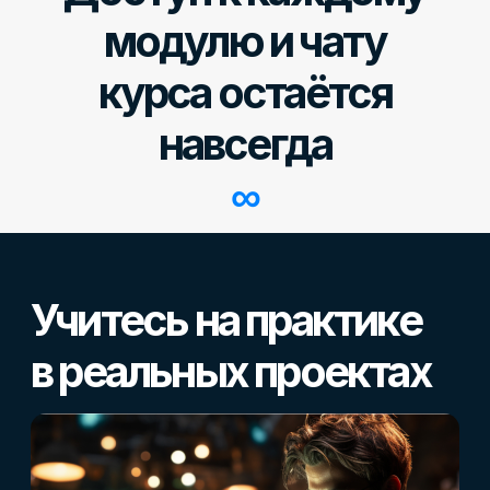
международный диплом!
Лицензия Histes →
Выдаем международный диплом совместно
с Европейской Ассоциацией HISTES. Диплом будет
содержать информацию о пройденных дисциплинах
и полученной квалификации. Данные
регистрируются в единой базе с возможностью
идентификации.
Такой документ котируется по всему миру,