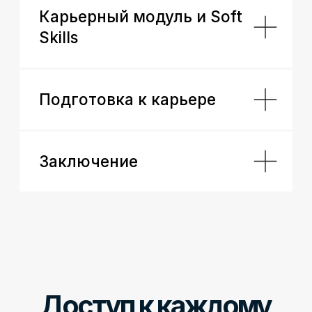
деятельности № 3968
+ Наша собственная литература в подарок
При дополнительной регистрации
Международный диплом
от Financial Modeling Institute
Международный диплом
от International Institute of Business
Analysis
Вы уже закончили
обучение в SF
Education?
Тогда вы можете получить и