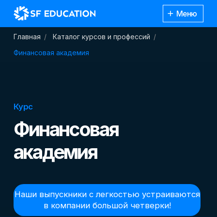
Меню
Главная
/
Каталог курсов и профессий
/
Финансовая академия
Курс
Финансовая
академия
Наши выпускники с легкостью устраиваются
в компании большой четверки!
—
Специально для студентов вузов, которые
Каталог
хотят найти работу в престижной компании,
курсов
в крупнейших банках РФ!
—
Научим проходить различные этапы