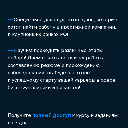
отбора! Даем советы по поиску работы,
составлению резюме и прохождению
собеседований, вы будете готовы
к успешному старту вашей карьеры в сфере
бизнес-аналитики и финансов!
Получите
полный доступ
к курсу и заданиям
на 3 дня
Учитесь бесплатно
Попробовать 3 дня бесплатно
Корпоративным клиентам
Контакты
Блог
Вход в личный кабинет
Старт курса
12 августа 2026 г.
Возможен асинхронный формат обучения
Записаться на курс →