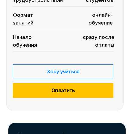
Как получить
удостоверение
о повышении
квалификации и (или)
диплом
о профессиональной
переподготовке?
Как происходит
поддержка на курсе,
смогу ли я задавать
вопросы?
В чем заключается
помощь
с трудоустройством
после обучения?