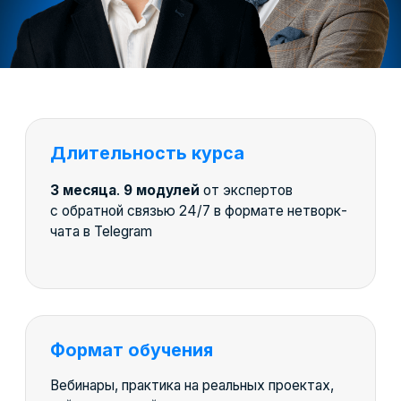
Трудоустройство
Приглашаем работодателей и организуем
собеседования лучшим выпускникам
Официальный диплом
Документ установленного образца РФ и два
Международных диплома, которые
котируются и на территории СНГ
Компании партнеры