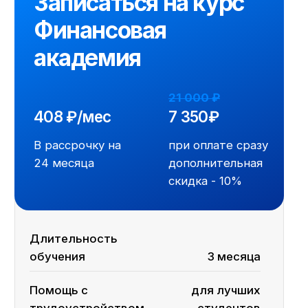
Нужны ли углубленные
знания Excel
для обучения?
Сколько времени
потребуется уделять
обучению?
Какие условия нужно
выполнить для
получения диплома/
удостоверения?
Что делать, если
не смогу присутствовать
на кейсе или вебинаре?