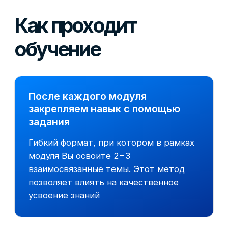
—
Позволит попасть в лучшие
компании России и СНГ
—
Подскажет как выстроить
карьеру на 5 лет вперед
—
Научит проходить сложные
тесты и кейсы при отборе
—
Поможет развить навыки
коммуникации