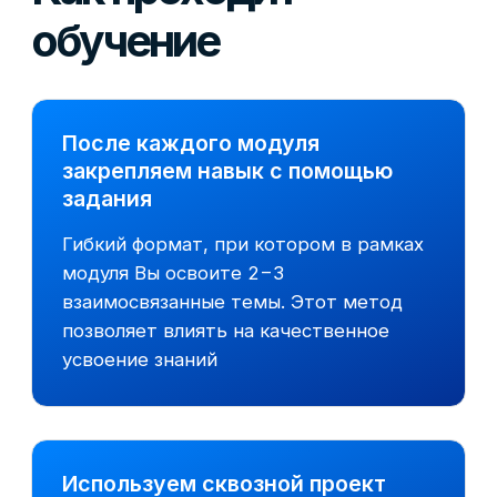
—
Позволит попасть в лучшие
компании России и СНГ
—
Подскажет как выстроить
карьеру на 5 лет вперед
—
Научит проходить сложные
тесты и кейсы при отборе
—
Поможет развить навыки
коммуникации