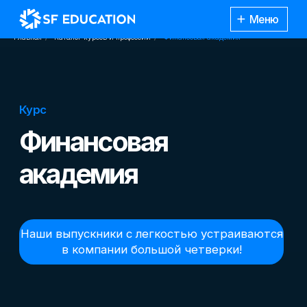
Меню
Главная
/
Каталог курсов и профессий
/
Финансовая академия
Курс
Финансовая
академия
Наши выпускники с легкостью устраиваются
в компании большой четверки!
—
Специально для студентов вузов, которые
хотят найти работу в престижной компании,
в крупнейших банках РФ!
Каталог
курсов
—
Научим проходить различные этапы
отбора! Даем советы по поиску работы,
составлению резюме и прохождению