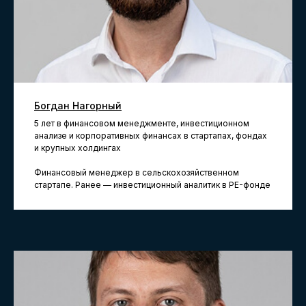
Преподавателей-практиков
Богдан Нагорный
Имеем образовательную лицензию
5 лет в финансовом менеджменте, инвестиционном
(ДПО)
анализе и корпоративных финансах в стартапах, фондах
и крупных холдингах
Финансовый менеджер в сельскохозяйственном
стартапе. Ранее — инвестиционный аналитик в PE-фонде
Остались вопросы?
Оставьте заявку
на бесплатную
консультацию
Расскажем подробно о программе