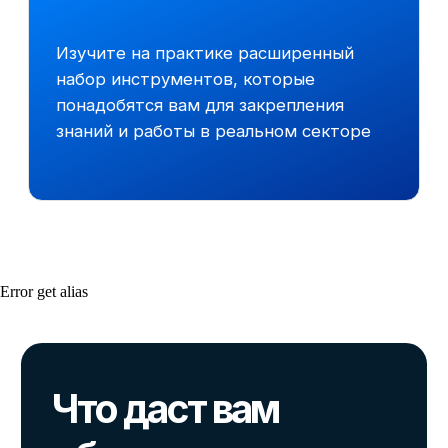
Программа обучения
9
модулей за 3 месяца
60+
часов занятий практикой
5
Error get alias
часов в неделю
Самостоятельно разберете более 20
тестовых заданий, взятых из практики
наших выпускников и компаний-
партнеров, и «набьете» руку на них