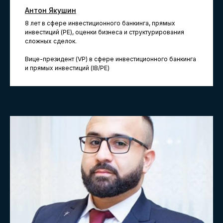
При записи на курс узнайте у менеджера,
Антон Якушин
как оформить налоговый вычет
8 лет в сфере инвестиционного банкинга, прямых
инвестиций (PE), оценки бизнеса и структурирования
сложных сделок.
Вице-президент (VP) в сфере инвестиционного банкинга
Готовим будущих
и прямых инвестиций (IB/PE)
и действующих
профессионалов
к карьере мечты
с 2013 года
Преподаем
практико-
ориентированные знания и
навыки в финансах, аналитике,
бизнесе и data science.
Помогаем
определиться с