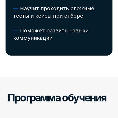
Доступ к каждому
модулю и чату
курса остаётся
навсегда
∞
Учитесь на практике
в реальных проектах