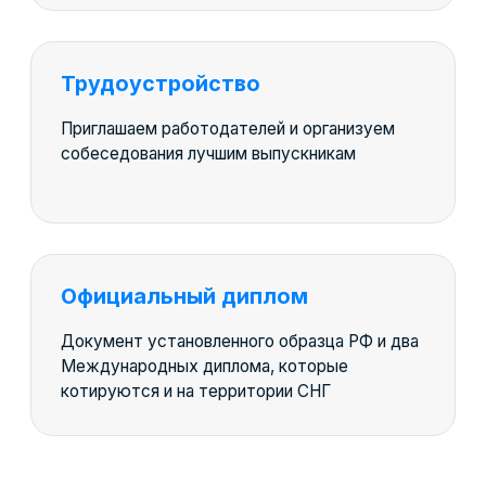
Как проходит
обучение
После каждого модуля
закрепляем навык с помощью
задания
Гибкий формат, при котором в рамках
модуля Вы освоите 2−3
взаимосвязанные темы. Этот метод
позволяет влиять на качественное
усвоение знаний
Используем сквозной проект