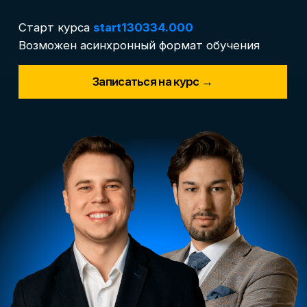
Длительность курса
3 месяца
.
9 модулей
от экспертов
с обратной связью 24/7 в формате нетворк-
чата в Telegram
Формат обучения
Вебинары, практика на реальных проектах,
кейсы, сквозной проект, чат
с преподавателями 24/7
Трудоустройство