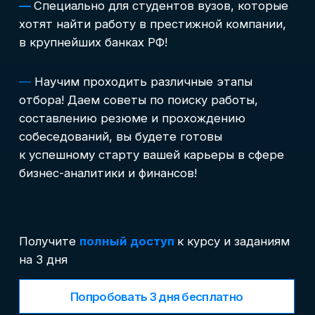
собеседований, вы будете готовы
к успешному старту вашей карьеры в сфере
бизнес-аналитики и финансов!
Получите
полный доступ
к курсу и заданиям
на 3 дня
Попробовать 3 дня бесплатно
Учитесь бесплатно
Корпоративным клиентам
Старт курса
start130334.000
Контакты
Возможен асинхронный формат обучения
Блог
Вход в личный кабинет
Записаться на курс →