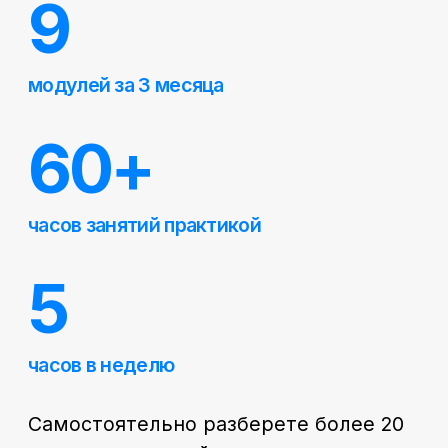
— Применяйте полученные знания
на практике,
более 7 практических работ
,
чтобы быть готовыми к разным ситуациям,
способным возникнуть на вашем
профессиональном пути
— Навыки, полученные за
60 часов теории
и практики
, применяемы как в личных, так
и в рабочих сферах финансов для улучшения
производительности
— Вы сможете анализировать финансовые
данные, прогнозировать тренды
и принимать обоснованные финансовые
решения