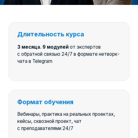
Приглашаем работодателей и организуем
собеседования лучшим выпускникам
Официальный диплом
Документ установленного образца РФ и два
Международных диплома, которые
котируются и на территории СНГ
Компании партнеры