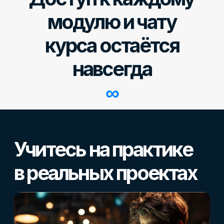
Вы уже закончили
обучение в SF
Education?
Тогда вы можете получить и
международный диплом!
Лицензия Histes →