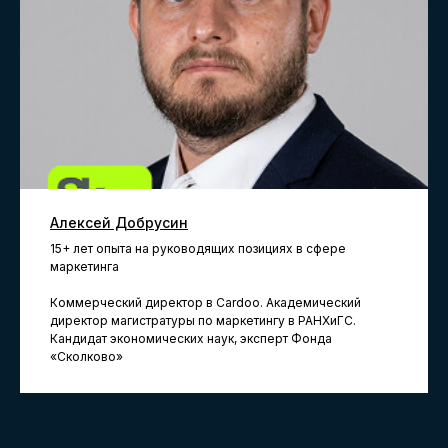
обучения и преимуществах выбора
академии SF Education
Получить консультацию →
Вас может также
Алексей Добрусин
заинтересовать:
15+ лет опыта на руководящих позициях в сфере
маркетинга
Коммерческий директор в Cardoo. Академический
директор магистратуры по маркетингу в РАНХиГС.
Курс
Курс
Кандидат экономических наук, эксперт Фонда
Базовое финмоделирование
Финансовый учет 
«Сколково»
→
→
Неотъемлемый навык финансиста,
Обучим бухучету, стан
который требуется на многих
и анализу финансовой от
позициях. Обучаем построению
для всесторонней оценк
финансовых моделей с "нуля"!
компания