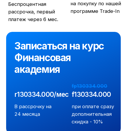
О SF Education
О нас
Блог
Контакты
Наши эксперты
Правовая информация
Сведения об образовательной организации
Отзывы
Cловарь иностранных терминов
Сотрудничество
Корпоративным клиентам
Реферальная программа
Популярные направления