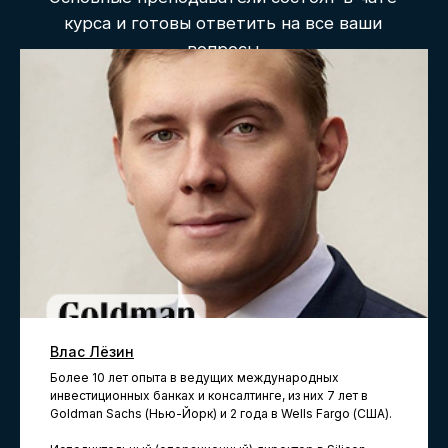
Стоимость обучения
и способы оплаты
0 - 0 - 24
до 70%
рассрочка
экономии
на покупку по нашей
Беспроцентная
программе Trade-In
рассрочка, первый
платеж через 6 мес.
Записаться на курс
Финансовая
Влас Лёзин
академия
Более 10 лет опыта в ведущих международных
инвестиционных банках и консалтинге, из них 7 лет в
fp130334.000
Goldman Sachs (Нью-Йорк) и 2 года в Wells Fargo (США).
r130334.000/мес
f130334.000