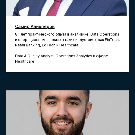
вектором личностного
развития.
Обучаем
выбранной профессии
– лишь необходимые знания и
Самир Аликперов
навыки.
8+ лет практического опыта в аналитике, Data Operations
Мотивируем
постоянно
и операционном анализе в таких индустриях, как FinTech,
развиваться и после окончания
Retail Banking, EdTech и Healthcare
обучения.
Data & Quality Analyst, Operations Analytics в сфере
Обновляем
контент 2 раза в
40+
Healthcare
год
Различных программ обучения
150 000+
Выпускников и экспертов в нашем
сообществе
50+