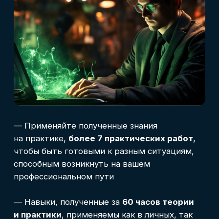
Выдаем международный диплом совместно
с Европейской Ассоциацией HISTES. Диплом будет
содержать информацию о пройденных дисциплинах
и полученной квалификации. Данные
регистрируются в единой базе с возможностью
идентификации.
Такой документ котируется по всему миру,
открывая обладателю новые карьерные
возможности.
Проверить регистрацию диплома
Практикующие
эксперты курса
Основные преподаватели состоят в чате