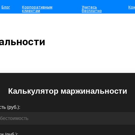
Блог
Корпоративным
Учитесь
Ко
клиентам
бесплатно
альности
Калькулятор маржинальности
ь (руб.):
 (руб.):