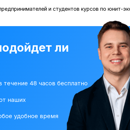
предпринимателей и студентов курсов по юнит-эк
подойдет ли
в течение 48 часов бесплатно
от наших
юбое удобное время