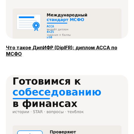
Что такое ДипИФР (DipIFR): диплом ACCA по
МСФО