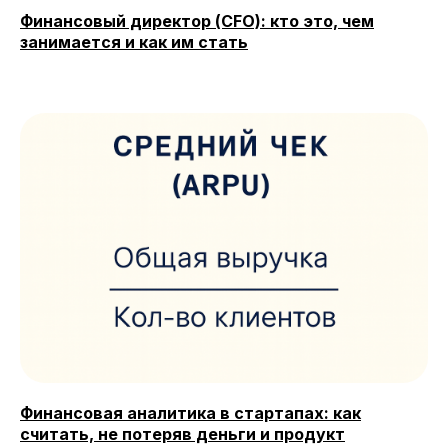
Финансовый директор (CFO): кто это, чем
занимается и как им стать
Лицензия на осуществление образовательной
деятельности № Л035−01 271−78/00177 402
Общество с ограниченной ответственностью
«Современные формы образования»
ОГРН 1197847049179
ИНН 7841081586
КПП 774301001
Юридический адрес: 125438, Г.МОСКВА,
ВН.ТЕР.Г. МУНИЦИПАЛЬНЫЙ ОКРУГ КОПТЕВО, УЛ
МИХАЛКОВСКАЯ, Д. 63Б СТР. 1 , ПОМЕЩ. 10/3
© 2026 SF Education
ООО «Современные формы образования»
использует файлы «cookie», с целью
персонализации сервисов и повышения удобства
Финансовая аналитика в стартапах: как
пользования веб-сайтом. «Cookie» представляют
считать, не потеряв деньги и продукт
собой небольшие файлы, содержащие информацию