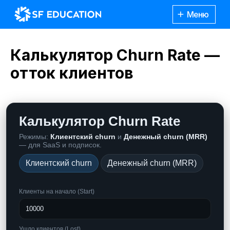
Меню
Калькулятор Churn Rate —
отток клиентов
Калькулятор Churn Rate
Режимы:
Клиентский churn
и
Денежный churn (MRR)
— для SaaS и подписок.
Клиентский churn
Денежный churn (MRR)
Клиенты на начало (Start)
Каталог
курсов
Ушло клиентов (Lost)