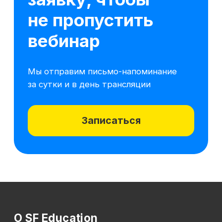
Реферальная программа
Популярные направления
Финансы
Бухгалтерия
Аналитика
Маркетинг
Инвестиции и личные финансы
Менеджмент и управление
Программирование
Mini-MBA
Банковским сотрудникам
Soft Skills
Excel
Удаленные профессии