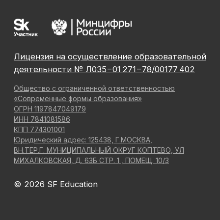
Август — время
инвестировать
Подробнее
в себя вместе с SF
До окончания акции осталось
00
00
00
00
дней
часов
минута
секунда