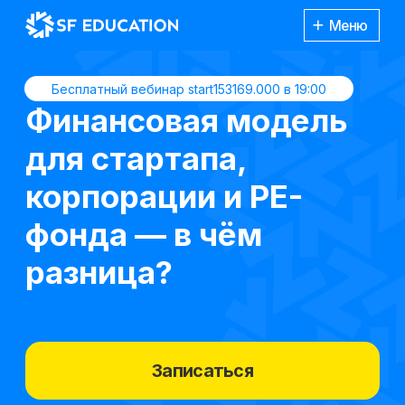
Меню
Бесплатный вебинар start153169.000 в 19:00
Финансовая модель
для стартапа,
корпорации и PE-
фонда — в чём
разница?
Записаться
00
Каталог
курсов
00
00
00
До начала вебинара
секунда
осталось
дней
часов
минута