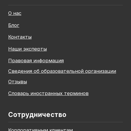
Навыки
Каталог курсов
+7 (800) 555-14-39
info@sflearning.org
Лицензия на осуществление образовательной
деятельности № Л035−01 271−78/00177 402
Общество с ограниченной ответственностью
«Современные формы образования»
ОГРН 1197847049179
ИНН 7841081586
КПП 774301001
Юридический адрес: 125438, Г.МОСКВА,
ВН.ТЕР.Г. МУНИЦИПАЛЬНЫЙ ОКРУГ КОПТЕВО, УЛ
МИХАЛКОВСКАЯ, Д. 63Б СТР. 1 , ПОМЕЩ. 10/3