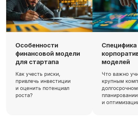
Особенности
Специфика
финансовой модели
корпорати
для стартапа
моделей
Как учесть риски,
Что важно уч
привлечь инвестиции
крупным комп
и оценить потенциал
долгосрочном
роста?
планировании
и оптимизаци
Александр Баркар
Главный эксперт по сделкам M&A, ПАО