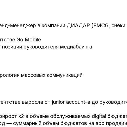
бренд-менеджер в компании ДИАДАР (FMCG, снеки
ентстве Go Mobile
в позиции руководителя медиабаинга
урология массовых коммуникаций
агентстве выросла от junior account-а до руководи
рирост x2 в объеме обслуживаемых digital бюдже
лрд — суммарный объем бюджетов на app продвиж