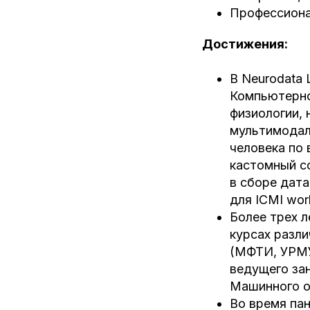
Профессионал
Достижения:
В Neurodata
Компьютерно
физиологии, 
мультимодал
человека по в
кастомный с
в сборе дата
для ICMI wor
Более трех л
курсах разли
(МФТИ, УРМУ
ведущего зан
Машинного об
Во время па