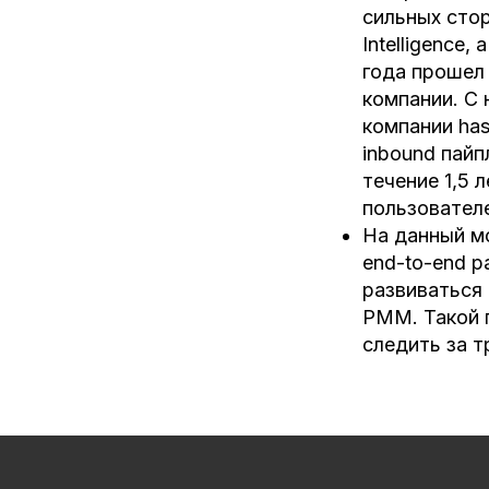
сильных стор
Intelligence
года прошел 
компании. С 
компании has
inbound пайп
течение 1,5 
пользователе
На данный мо
end-to-end 
развиваться 
PMM. Такой 
следить за 