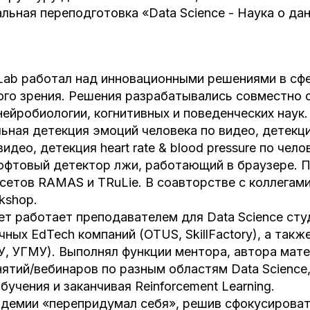
ьная переподготовка «Data Science - Наука о данн
 Lab работал над инновационными решениями в сф
го зрения. Решения разрабатывались совместно с
нейробиологии, когнитивных и поведенческих наук
ьная детекция эмоций человека по видео, детекц
идео, детекция heart rate & blood pressure по чело
офтовый детектор лжи, работающий в браузере. 
сетов RAMAS и TRuLie. В соавторстве с коллегам
kshop.
ет работает преподавателем для Data Science сту
чных EdTech компаний (OTUS, SkillFactory), а так
, УГМУ). Выполнял функции ментора, автора мате
ятий/вебинаров по разным областям Data Science,
учения и заканчивая Reinforcement Learning.
ндемии «перепридумал себя», решив сфокусироват