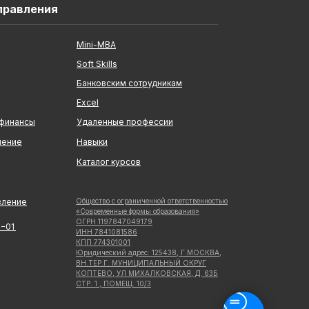
правления
Mini-MBA
Soft Skills
Банковским сотрудникам
Excel
 финансы
Удаленные профессии
ление
Навыки
Каталог курсов
вление
Общество с ограниченной ответственностью
«Современные формы образования»
ОГРН 1197847049179
5−01
ИНН 7841081586
КПП 774301001
Юридический адрес: 125438, Г.МОСКВА,
ВН.ТЕР.Г. МУНИЦИПАЛЬНЫЙ ОКРУГ
КОПТЕВО, УЛ МИХАЛКОВСКАЯ, Д. 63Б
СТР. 1 , ПОМЕЩ. 10/3