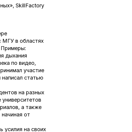
ых», SkillFactory
ере
 МГУ в областях
. Примеры:
ия дыхания
века по видео,
Принимал участие
и написал статью
дентов на разных
же университетов
риалов, а также
 начиная от
ь усилия на своих