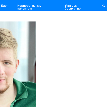
шенко
Блог
Корпоративным
Учитесь
Ко
клиентам
бесплатно