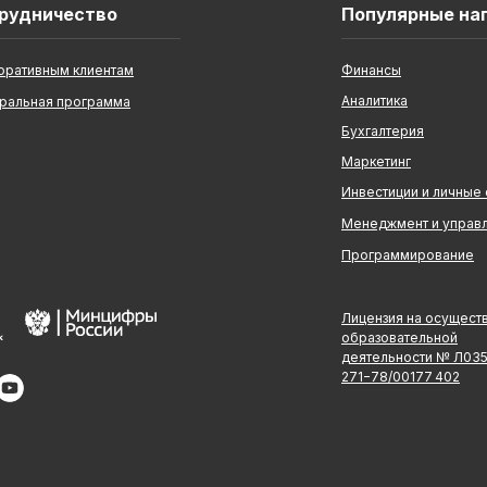
рудничество
Популярные на
оративным клиентам
Финансы
Аналитика
ральная программа
Бухгалтерия
Маркетинг
Инвестиции и личные
Менеджмент и управ
Программирование
Лицензия на осущест
образовательной
деятельности № Л03
271−78/00177 402