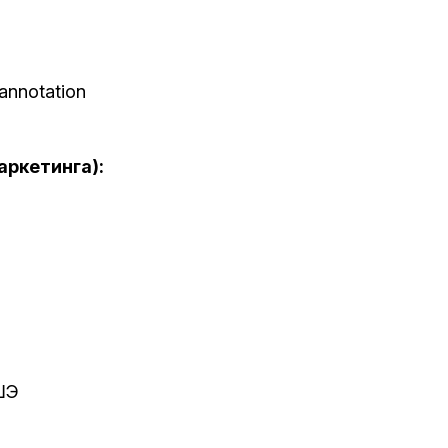
annotation
маркетинга):
ШЭ