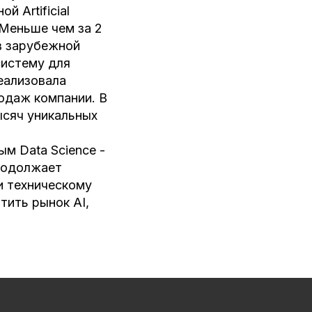
 Artificial
. Меньше чем за 2
 в зарубежной
систему для
реализовала
родаж компании. В
ысяч уникальных
м Data Science -
продолжает
и техническому
тить рынок AI,