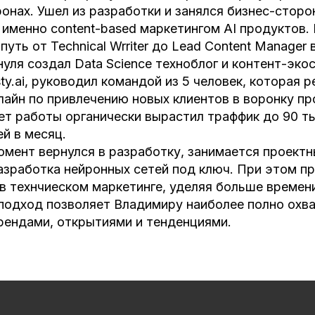
онах. Ушел из разработки и занялся бизнес-стороной
, а именно content-based маркетингом AI продуктов
путь от Technical Wrriter до Lead Content Manager
нуля создал Data Science техноблог и контент-эко
ty.ai, руководил командой из 5 человек, которая 
лайн по привлечению новых клиентов в воронку п
лет работы органически вырастил траффик до 90 т
й в месяц.
мент вернулся в разработку, занимается проектны
разработка нейронных сетей под ключ. При этом 
в технчиеском маркетинге, уделяя больше времен
подход позволяет Владимиру наиболее полно охва
трендами, открытиями и тенденциями.