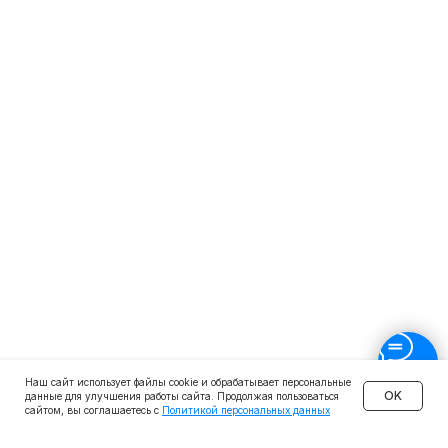
Инвестиции и личные финансы
Менеджмент и управление
Программирование
Mini-MBA
Банковским сотрудникам
Soft Skills
Excel
Удаленные профессии
Навыки
Каталог курсов
+7 (800) 555-14-39
info@sflearning.org
Наш сайт использует файлы cookie и обрабатывает персональные
OK
данные для улучшения работы сайта. Продолжая пользоваться
сайтом, вы соглашаетесь с
Политикой персональных данных