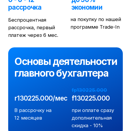
Хочу учиться
Оплатить
Нужна консультация?
Свяжитесь по тел.
8−800−555−14−39
с 09:00 до 18:00 или
оставьте заявку
Экономьте 13%
Узнайте у менеджера при записи на
курс как оформить налоговый вычет