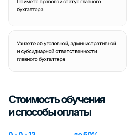
программе Trade-In
рассрочка, первый
платеж через 6 мес.
Основы деятельности
главного бухгалтера
fp130225.000
r130225.000/мес
f130225.000
В рассрочку на
при оплате сразу
12 месяцев
дополнительная
скидка - 10%
Длительность
обучения
1,9 часов
Формат
онлайн-
занятий
обучение
Начало
сразу после
обучения
оплаты