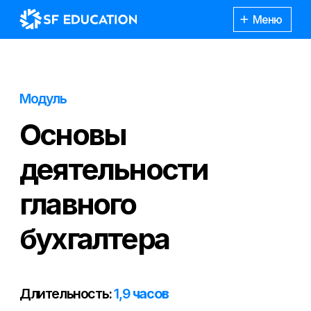
Меню
Модуль
Основы
деятельности
главного
бухгалтера
Длительность:
1,9
часов
Уровень:
лёгкий
Обзор профессии: полномочия,
область ответственности и правовой
Каталог
курсов
статус главного бухгалтера.
Расскажем о роли специалиста в