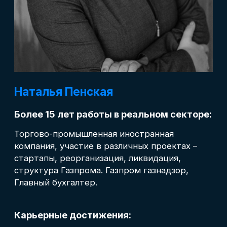
Не можете
определиться
с выбором
модуля?
Мы всегда на связи!
+7