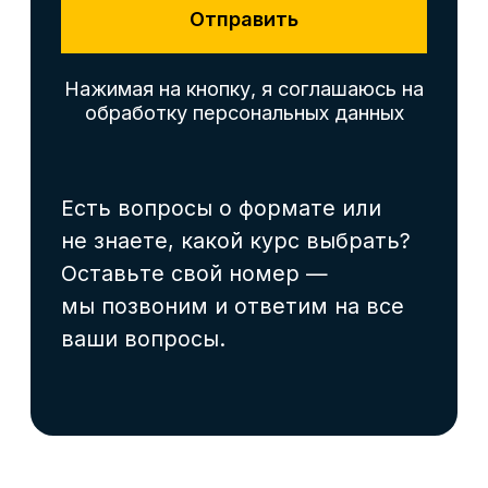
измените настройки браузера.
Август — время
инвестировать
Подробнее
в себя вместе с SF
До окончания акции осталось
00
00
00
00
дней
часов
минута
секунда