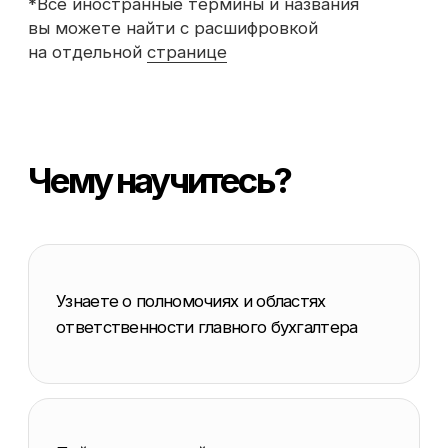
Поймете правовой статус главного
бухгалтера
Узнаете об уголовной, административной
и субсидиарной ответственности
главного бухгалтера
Стоимость обучения
и способы оплаты
0 - 0 - 12
до 50%
рассрочка
экономии
на покупку по нашей
Беспроцентная