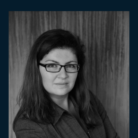
квалификацию
сертификатом
Документ от SF Education, подтверждающий
прохождение курса полностью, а также полученные
знания и навыки
Лицензия на осуществление образовательной
деятельности № 3968
+ Наша собственная литература в подарок