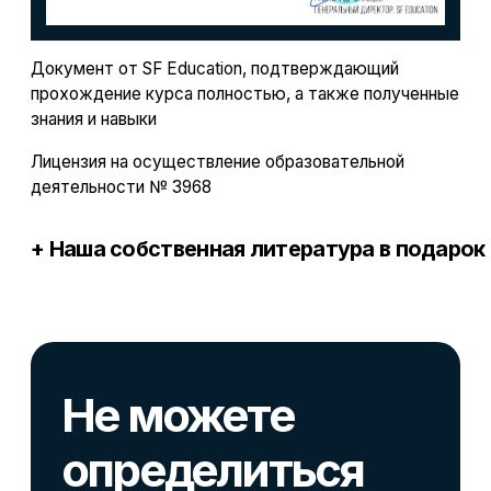
Маркетинг
Инвестиции и личные финансы
Менеджмент и управление
Программирование
Mini-MBA
Банковским сотрудникам
Soft Skills
Excel
Удаленные профессии
Навыки
Каталог курсов
+7 (800) 555-14-39
info@sflearning.org