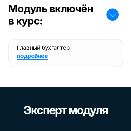
Главный бухгалтер.
Карьерные достижения:
Выиграла конкурс «Лучший бухгалтер
России» в категории «Налоговый
консультант» по московскому региону
в 2018 году;
Курировала финансовую часть в
разносторонних проектах,
включающих: стартапы, ликвидацию
предприятий, банкротство компаний,
дьюдил M&A сделок;
Сдала сертификаты ДипИФР, ДипНРФ,
член института профессиональных
бухгалтеров РФ.
Подтверждаем вашу