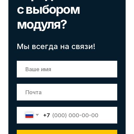
Лицензия на осуществление образовательной
деятельности № Л035−01 271−78/00177 402
Общество с ограниченной ответственностью
«Современные формы образования»
ОГРН 1197847049179
ИНН 7841081586
КПП 774301001
Юридический адрес: 125438, Г.МОСКВА,
ВН.ТЕР.Г. МУНИЦИПАЛЬНЫЙ ОКРУГ КОПТЕВО, УЛ
МИХАЛКОВСКАЯ, Д. 63Б СТР. 1 , ПОМЕЩ. 10/3
© 2026 SF Education
ООО «Современные формы образования»
использует файлы «cookie», с целью
персонализации сервисов и повышения удобства
пользования веб-сайтом. «Cookie» представляют
собой небольшие файлы, содержащие информацию
о предыдущих посещениях веб-сайта. Если
вы не хотите использовать файлы «cookie»,