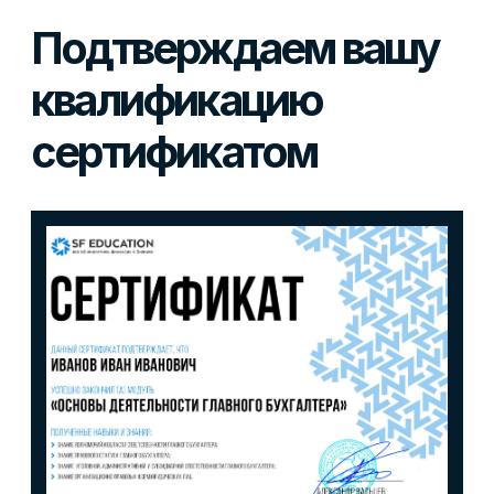
Блог
Контакты
Наши эксперты
Правовая информация
Сведения об образовательной организации
Отзывы
Cловарь иностранных терминов
Сотрудничество
Корпоративным клиентам
Реферальная программа
Популярные направления
Финансы
Бухгалтерия
Аналитика