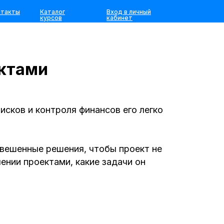
нтакты
Каталог
Вход в личный
курсов
кабинет
ектами
исков и контроля финансов его легко
вешенные решения, чтобы проект не
лении проектами, какие задачи он