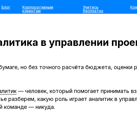
Блог
Корпоративным
Учитесь
Ко
клиентам
бесплатно
алитика в управлении про
умаге, но без точного расчёта бюджета, оценки р
алитик
— человек, который помогает принимать вз
ье разберем, какую роль играет аналитик в управ
й команде — никуда.