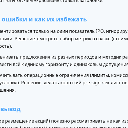
т на итог, чем «красивая» ставка в заголовке.
 ошибки и как их избежать
ентироваться только на один показатель IPO, игнориру
рики. Решение: смотреть набор метрик в связке (стоимо
ость).
авнивать предложения из разных периодов и методик ра
вести всё к единому горизонту и одинаковым допущени
 учитывать операционные ограничения (лимиты, комисси
словия). Решение: делать короткий pre-sign чек-лист п
шения.
 вывод
ое размещение акций) полезно рассматривать не как и