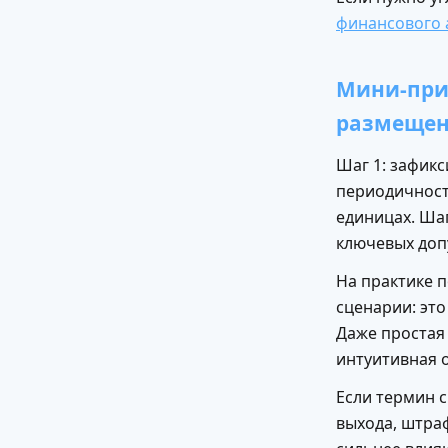
финансового 
Мини-прим
размещен
Шаг 1: зафикс
периодичность
единицах. Ша
ключевых доп
На практике 
сценарии: это
Даже простая
интуитивная 
Если термин с
выхода, штра