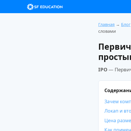
Главная
→
Блог
словами
Первич
просты
IPO
— Первич
Содержан
Зачем ком
Локап и вт
Цена разм
Как примен