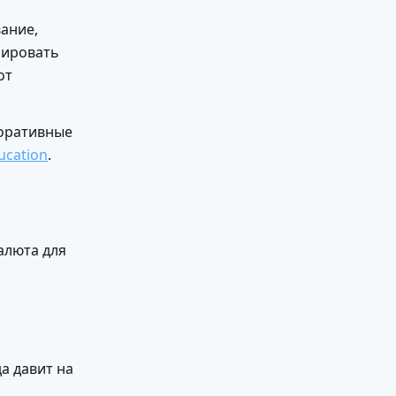
ание,
рировать
от
поративные
ucation
.
алюта для
а давит на