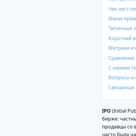
Чек-лист п
Мини-приме
Типичные о
Короткий 
Метрики и 
Сравнение 
С какими т
Вопросы и 
Связанные
IPO
(Initial 
бирже: частн
продавцы со в
часто была ча