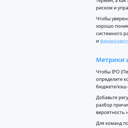
термин, а как
риском и упр
Чтобы уверен
хорошо поним
системного р
и
финансовог
Метрики 
Чтобы IPO (Пе
определите ко
бюджете/кэш-
Добавьте рег
разбор причи
вероятность 
Для команд п