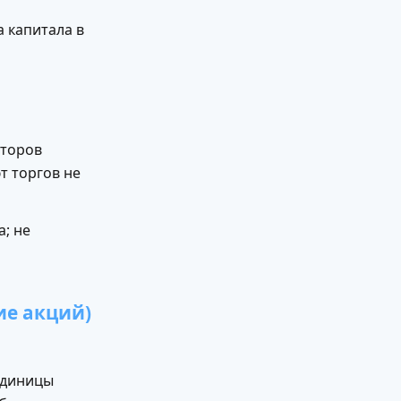
 капитала в
сторов
т торгов не
; не
ие акций)
 единицы