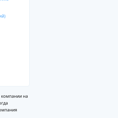
ий)
й компании на
огда
компания