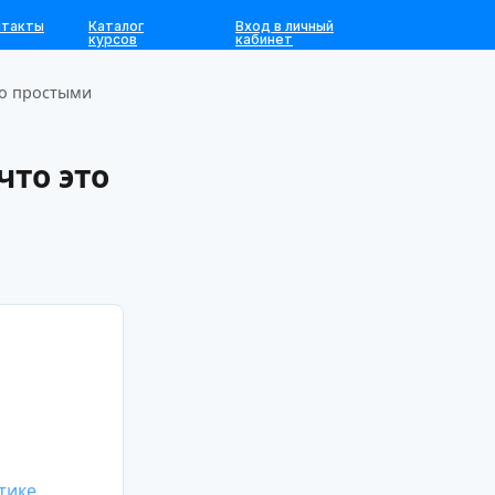
нтакты
Каталог
Вход в личный
курсов
кабинет
то простыми
 что это
тике