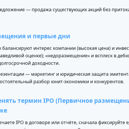
едложение — продажа существующих акций без притока
мещения и первые дни
 балансируют интерес компании (высокая цена) и инве
раведливой оценке); «недоразмещение» и всплеск в дебю
долгосрочной доходности.
резентации — маркетинг и юридическая защита эмитента
остоятельный разбор юнит-экономики и конкурентов.
енять термин IPO (Первичное размещен
ике
ечаете IPO в договоре или отчёте, сначала фиксируйте