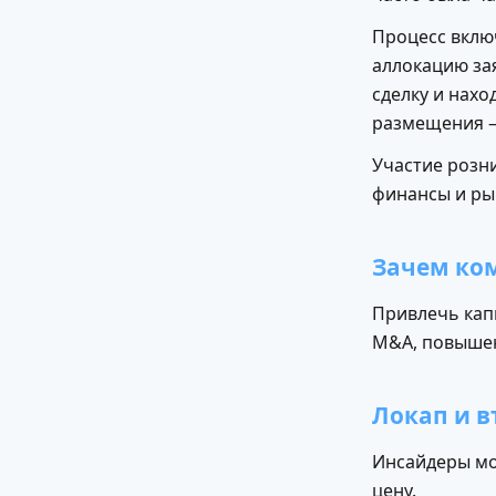
Процесс вклю
аллокацию за
сделку и нахо
размещения
Участие розн
финансы и ры
Зачем ко
Привлечь капи
M&A, повышен
Локап и 
Инсайдеры мог
цену.