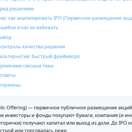
еред решением
р: как анализировать IPO (Первичное размещение акц
шибки и как их избежать
вывод
контроль качества решения
альтернатив: быстрый фреймворк
ерминами связана тема
ответы
 термины
Public Offering) — первичное публичное размещение акци
ые инвесторы и фонды покупают бумаги, компания (и ин
торички) получают капитал или выход из доли. До IPO 
стной или торговалась реже.