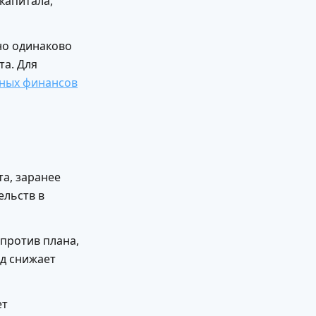
капитала,
но одинаково
та. Для
ных финансов
а, заранее
ельств в
против плана,
од снижает
ет