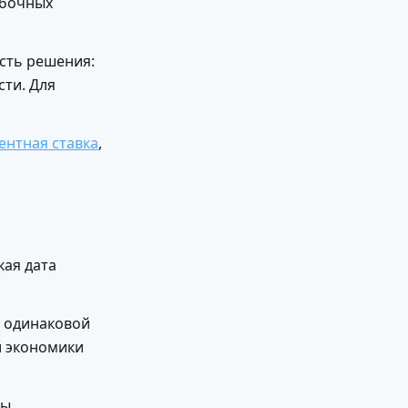
ибочных
ость решения:
сти. Для
ентная ставка
,
кая дата
в одинаковой
й экономики
мы