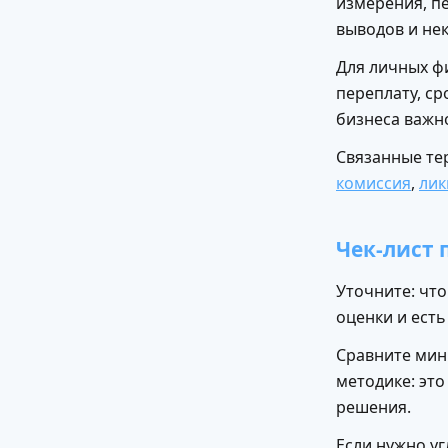
измерения, п
выводов и не
Для личных ф
переплату, ср
бизнеса важн
Связанные те
комиссия
,
лик
Чек-лист
Уточните: что
оценки и есть
Сравните мин
методике: эт
решения.
Если нужно у