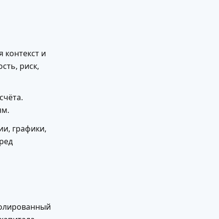
я контекст и
сть, риск,
счёта.
ям.
и, графики,
еред
золированный