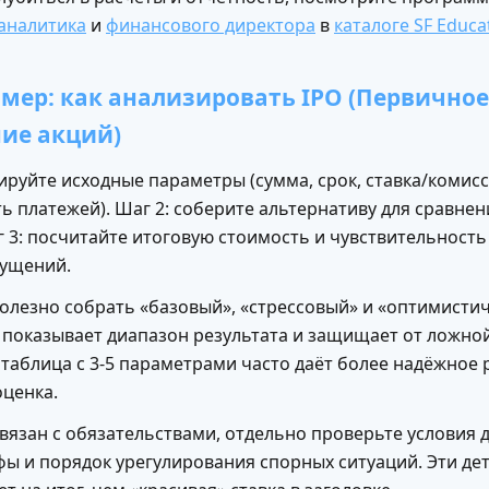
аналитика
и
финансового директора
в
каталоге SF Educa
ер: как анализировать IPO (Первичное
ие акций)
ируйте исходные параметры (сумма, срок, ставка/комисс
 платежей). Шаг 2: соберите альтернативу для сравнени
г 3: посчитайте итоговую стоимость и чувствительност
ущений.
полезно собрать «базовый», «стрессовый» и «оптимисти
 показывает диапазон результата и защищает от ложной
 таблица с 3-5 параметрами часто даёт более надёжное
оценка.
вязан с обязательствами, отдельно проверьте условия 
фы и порядок урегулирования спорных ситуаций. Эти де