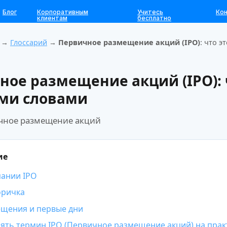
Блог
Корпоративным
Учитесь
Ко
клиентам
бесплатно
→
Глоссарий
→
Первичное размещение акций (IPO)
: что э
ное размещение акций (IPO)
:
ми словами
ное размещение акций
ие
пании IPO
оричка
ещения и первые дни
ять термин IPO (Первичное размещение акций) на прак