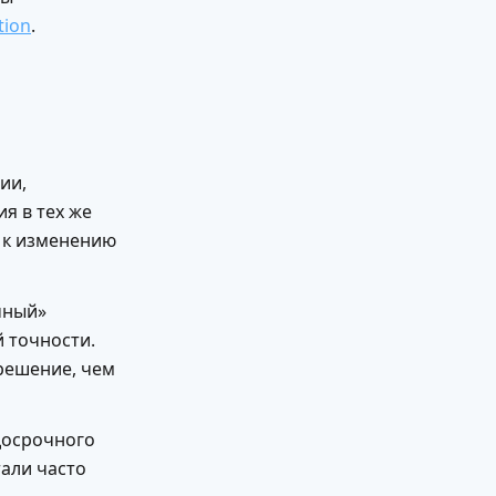
tion
.
ии,
я в тех же
ь к изменению
чный»
 точности.
 решение, чем
досрочного
тали часто