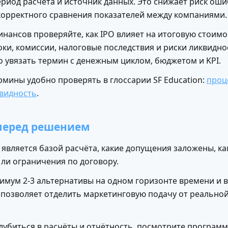
ериод расчёта и источник данных. Это снижает риск ош
корректного сравнения показателей между компаниями.
инансов проверяйте, как IPO влияет на итоговую стоим
оки, комиссии, налоговые последствия и риски ликвидно
о увязать термин с денежным циклом, бюджетом и KPI.
рмины удобно проверять в глоссарии SF Education:
проц
видность
.
 перед решением
 является базой расчёта, какие допущения заложены, ка
 ли ограничения по договору.
имум 2-3 альтернативы на одном горизонте времени и 
о позволяет отделить маркетинговую подачу от реально
глубиться в расчёты и отчётность, посмотрите програм