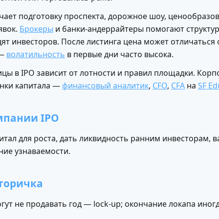
чает подготовку проспекта, дорожное шоу, ценообразов
явок.
Брокеры
и банки-андеррайтеры помогают структу
дят инвесторов. После листинга цена может отличаться 
 —
волатильность
в первые дни часто высока.
ицы в IPO зависит от лотности и правил площадки. Кор
нки капитала —
финансовый аналитик
,
CFO
,
CFA
на
SF Ed
мпании IPO
тал для роста, дать ликвидность ранним инвесторам, в
ие узнаваемости.
вторичка
ут не продавать год — lock-up; окончание локапа иногд