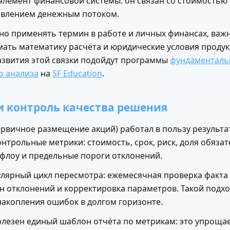
 элемент финансовой системы: он связан со стоимостью 
авлением денежным потоком.
но применять термин в работе и личных финансах, важ
ать математику расчёта и юридические условия продук
азвития этой связки подойдут программы
фундаменталь
о анализа
на
SF Education
.
и контроль качества решения
рвичное размещение акций) работал в пользу результат
нтрольные метрики: стоимость, срок, риск, доля обязат
флоу и предельные пороги отклонений.
улярный цикл пересмотра: ежемесячная проверка факта 
н отклонений и корректировка параметров. Такой подх
накопления ошибок в долгом горизонте.
олезен единый шаблон отчёта по метрикам: это упроща