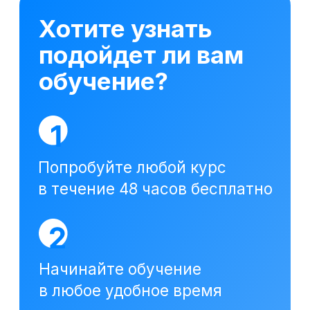
использует файлы «cookie», с целью
персонализации сервисов и повышения удобства
пользования веб-сайтом. «Cookie» представляют
собой небольшие файлы, содержащие информацию
о предыдущих посещениях веб-сайта. Если
вы не хотите использовать файлы «cookie»,
измените настройки браузера.
Новая профессия
Подробнее
к сентябрю
До окончания акции осталось
00
00
00
00
дней
часов
минута
секунда