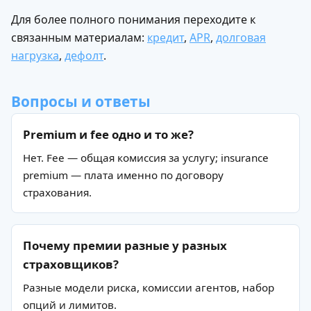
Для более полного понимания переходите к
О SF Education
связанным материалам:
кредит
,
APR
,
долговая
О нас
нагрузка
,
дефолт
.
Блог
Контакты
Вопросы и ответы
Наши эксперты
Правовая информация
Premium и fee одно и то же?
Сведения об образовательной организации
Нет. Fee — общая комиссия за услугу; insurance
Отзывы
premium — плата именно по договору
Cловарь иностранных терминов
страхования.
Сотрудничество
Почему премии разные у разных
Корпоративным клиентам
страховщиков?
Реферальная программа
Разные модели риска, комиссии агентов, набор
Популярные направления
опций и лимитов.