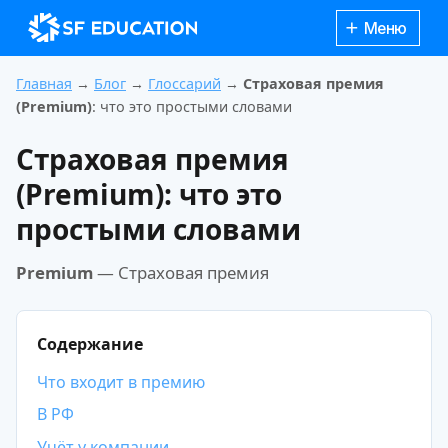
Меню
Главная
→
Блог
→
Глоссарий
→
Страховая премия
(Premium)
: что это простыми словами
Страховая премия
(Premium)
: что это
простыми словами
Premium
— Страховая премия
Содержание
Что входит в премию
Каталог
курсов
В РФ
Учёт у компании