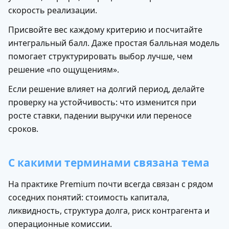
скорость реализации.
Попробуйте любой курс
Присвойте вес каждому критерию и посчитайте
в течение 48 часов бесплатно
интегральный балл. Даже простая балльная модель
помогает структурировать выбор лучше, чем
решение «по ощущениям».
Начинайте обучение
в любое удобное время
Если решение влияет на долгий период, делайте
проверку на устойчивость: что изменится при
росте ставки, падении выручки или переносе
сроков.
Получите консультацию
от наших менеджеров
С какими терминами связана тема
Попробовать демо-доступ
На практике Premium почти всегда связан с рядом
соседних понятий: стоимость капитала,
ликвидность, структура долга, риск контрагента и
операционные комиссии.