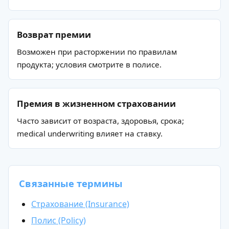
Финансы
Бухгалтерия
Возврат премии
Аналитика
Возможен при расторжении по правилам
Маркетинг
продукта; условия смотрите в полисе.
Инвестиции и личные финансы
Менеджмент и управление
Премия в жизненном страховании
Программирование
Mini-MBA
Часто зависит от возраста, здоровья, срока;
Банковским сотрудникам
medical underwriting влияет на ставку.
Soft Skills
Excel
Удаленные профессии
Связанные термины
Навыки
Страхование (Insurance)
Каталог курсов
Полис (Policy)