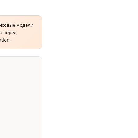
нсовые модели
а перед
tion.