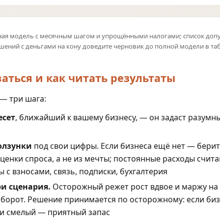
888
577
368
209
31
1
924
600
370
231
35
1
ная модель с месячным шагом и упрощёнными налогами; список до
961
624
372
253
38
2
ешений с деньгами на кону доведите черновик до полной модели в та
999
649
373
276
41
2
1 039
675
375
300
45
2
аться и как читать результаты
1 081
702
377
325
49
2
— три шага:
1 124
730
379
351
53
2
1 169
760
381
379
57
3
есет
, ближайший к вашему бизнесу, — он задаст разумн
1 215
790
383
407
61
3
1 264
822
385
437
66
3
олзунки
под свои цифры. Если бизнеса ещё нет — берит
енки спроса, а не из мечты; постоянные расходы счита
1 315
855
387
468
70
3
ы с взносами, связь, подписки, бухгалтерия
1 367
889
389
500
75
4
ри сценария.
Осторожный режет рост вдвое и маржу на 
1 422
924
391
534
80
4
борот. Решение принимается по осторожному: если биз
1 479
961
393
569
85
4
 и смелый — приятный запас