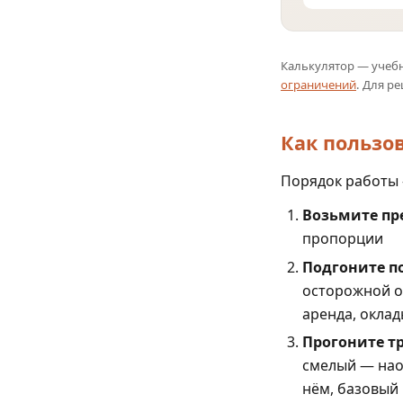
11
12
Калькулятор — учеб
13
ограничений
. Для р
14
15
Как пользов
16
Порядок работы 
17
18
Возьмите пр
19
пропорции
20
Подгоните п
осторожной оц
21
аренда, оклад
22
Прогоните т
23
смелый — нао
24
нём, базовый