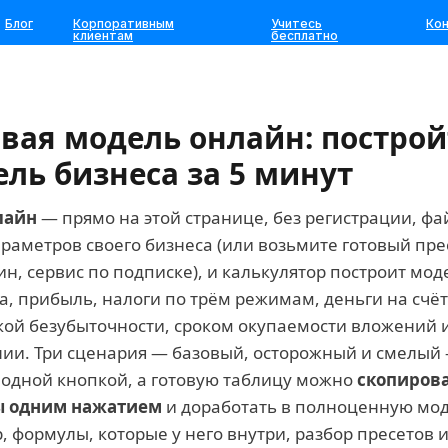
Блог
Корпоративным
Учитесь
Ко
клиентам
бесплатно
вая модель онлайн: построй
ль бизнеса за 5 минут
лайн
— прямо на этой странице, без регистрации, фа
араметров своего бизнеса (или возьмите готовый пре
н, сервис по подписке), и калькулятор построит мо
ка, прибыль, налоги по трём режимам, деньги на счё
чкой безубыточности, сроком окупаемости вложений 
ии. Три сценария — базовый, осторожный и смелый
одной кнопкой, а готовую таблицу можно
скопирова
ы одним нажатием
и доработать в полноценную мо
, формулы, которые у него внутри, разбор пресетов 