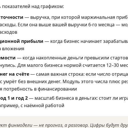
ь показателей над графиком:
ыточности
— выручка, при которой маржинальная при
асходы. Если она выше вашей выручки 6-го месяца — мо
асходов
ционной прибыли
— когда бизнес начинает зарабатыв
в вложения
емости
— когда накопленные деньги превысили стартов
нулись. Для малого бизнеса нормой считается 12–30 ме
ег на счёте
— самая важная строка: если число отрица
с умрёт без внешних денег. Модуль этого числа плюс р
я потребность в финансировании
од 1 и год 2
— масштаб бизнеса в деньгах: стоит ли игр
апример, с наёмной работой
кт финмодели — не прогноз, а разговор. Цифры будут друг