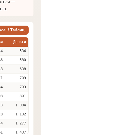
аться —
тью.
cel / Таблиц
ая
Деньги
34
534
46
580
58
638
71
709
84
793
98
891
13
1 004
28
1 132
44
1 277
61
1 437