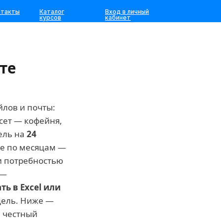
нтакты
Каталог
Вход в личный
курсов
кабинет
те
йлов и почты:
сет — кофейня,
дель на
24
те по месяцам —
и потребностью
 —
ть в Excel или
дель. Ниже —
и честный