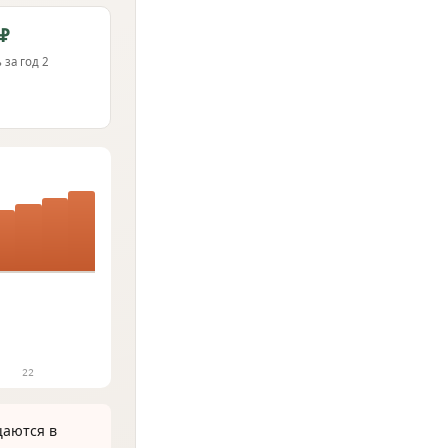
₽
 за год 2
22
щаются в