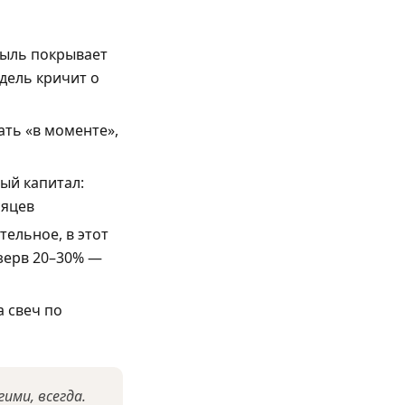
быль покрывает
дель кричит о
ать «в моменте»,
ый капитал:
сяцев
тельное, в этот
езерв 20–30% —
а свеч по
ими, всегда.