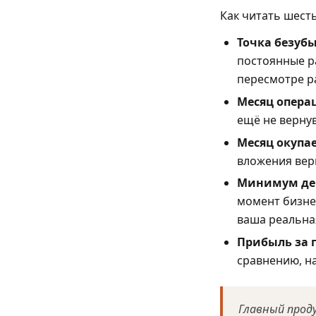
Как читать шест
Точка безуб
постоянные р
пересмотре р
Месяц опера
ещё не верну
Месяц окупа
вложения вер
Минимум ден
момент бизне
ваша реальна
Прибыль за г
сравнению, н
Главный проду