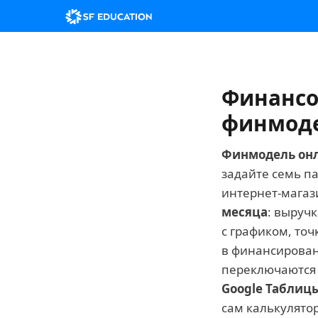
Финансо
финмоде
Финмодель он
задайте семь п
интернет-магази
месяца
: выруч
с графиком, то
в финансирован
переключаются 
Google Таблиц
сам калькулятор