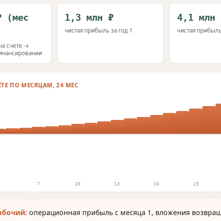
₽ (мес
1,3 млн ₽
4,1 млн 
чистая прибыль за год 1
чистая прибыль
на счёте →
финансировании
ЁТЕ ПО МЕСЯЦАМ, 24 МЕС
4
7
10
13
16
19
абочий:
операционная прибыль с месяца 1, вложения возвра