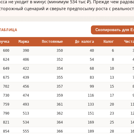
асса не уходит в минус (минимум 534 тыс ₽). Прежде чем радов
сторожный сценарий и сверьте предпосылку роста с реальнос
ТАБЛИЦА
Скопировать для Ex
ручка
Маржа
Постоянные
До налога
Налог
Чист
600
390
350
40
6
624
406
352
54
8
649
422
354
68
10
675
439
355
83
13
702
456
357
99
15
730
474
359
116
17
759
493
361
133
20
1
790
513
362
151
23
1
821
534
364
169
25
1
854
555
366
189
28
1