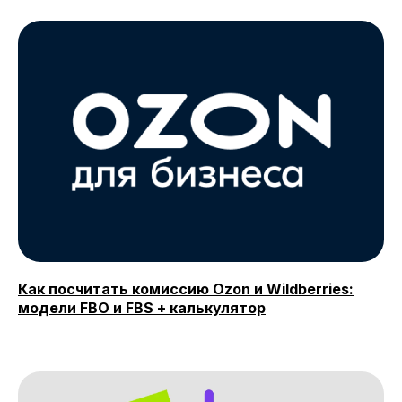
О SF Education
О нас
Блог
Контакты
Наши эксперты
Правовая информация
Сведения об образовательной организации
Отзывы
Как посчитать комиссию Ozon и Wildberries:
модели FBO и FBS + калькулятор
Cловарь иностранных терминов
Сотрудничество
Корпоративным клиентам