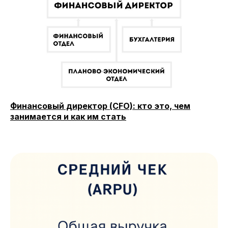
Навыки
Каталог курсов
+7 (800) 555-14-39
info@sflearning.org
Финансовый директор (CFO): кто это, чем
занимается и как им стать
Лицензия на осуществление образовательной
деятельности № Л035−01 271−78/00177 402
Общество с ограниченной ответственностью
«Современные формы образования»
ОГРН 1197847049179
ИНН 7841081586
КПП 774301001
Юридический адрес: 125438, Г.МОСКВА,
ВН.ТЕР.Г. МУНИЦИПАЛЬНЫЙ ОКРУГ КОПТЕВО, УЛ
МИХАЛКОВСКАЯ, Д. 63Б СТР. 1 , ПОМЕЩ. 10/3
© 2026 SF Education