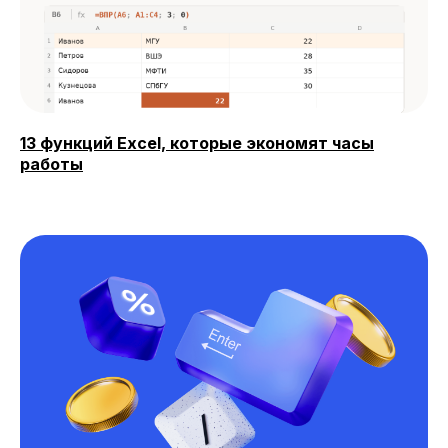
13 функций Excel, которые экономят часы
работы
До окончания акции осталось
00
00
00
00
дней
часов
минута
секунда