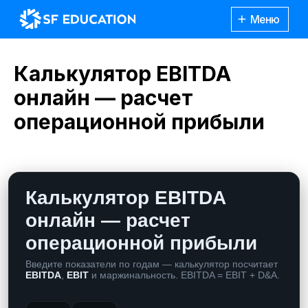
Меню
Калькулятор EBITDA
онлайн — расчет
операционной прибыли
Калькулятор EBITDA
онлайн — расчет
операционной прибыли
Введите показатели по годам — калькулятор посчитает
Каталог
курсов
EBITDA
,
EBIT
и маржинальность. EBITDA = EBIT + D&A.