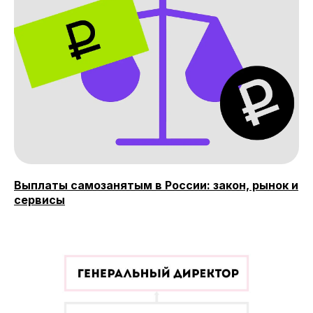
Реферальная программа
Популярные направления
Финансы
Бухгалтерия
Аналитика
Маркетинг
Инвестиции и личные финансы
Менеджмент и управление
Выплаты самозанятым в России: закон, рынок и
Программирование
сервисы
Mini-MBA
Банковским сотрудникам
Soft Skills
Excel
Удаленные профессии