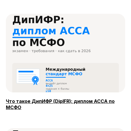
Что такое ДипИФР (DipIFR): диплом ACCA по
МСФО