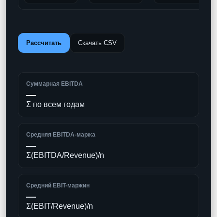
Рассчитать
Скачать CSV
Суммарная EBITDA
—
Σ по всем годам
Средняя EBITDA-маржа
—
Σ(EBITDA/Revenue)/n
Средний EBIT-маржин
—
Σ(EBIT/Revenue)/n