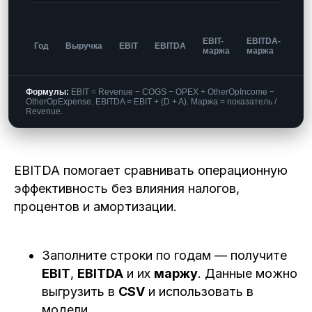
EBIT-
EBITDA-
Год
Выручка
EBIT
EBITDA
маржа
маржа
Формулы:
EBIT = Revenue − COGS − OPEX + OtherOpIncome −
OtherOpExpense. EBITDA = EBIT + (D + A). Маржа = показатель /
Revenue.
EBITDA помогает сравнивать операционную
эффективность без влияния налогов,
процентов и амортизации.
Заполните строки по годам — получите
EBIT
,
EBITDA
и их
маржу
. Данные можно
выгрузить в
CSV
и использовать в
модели.