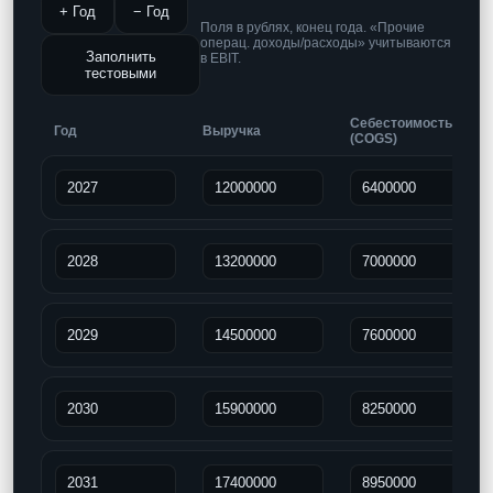
+ Год
− Год
Поля в рублях, конец года. «Прочие
операц. доходы/расходы» учитываются
Заполнить
в EBIT.
тестовыми
Себестоимость
Год
Выручка
(COGS)
Учитесь бесплатно
Корпоративным клиентам
Контакты
Блог
Вход в личный кабинет