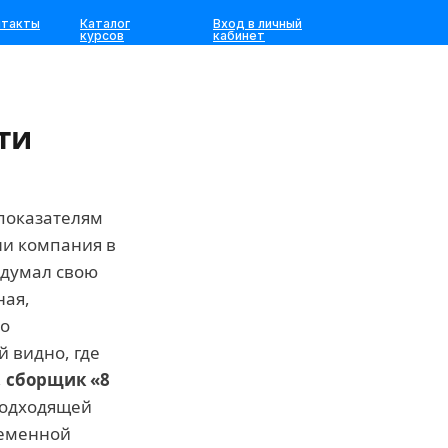
нтакты
Каталог
Вход в личный
курсов
кабинет
ти
показателям
ли компания в
идумал свою
ная,
го
й видно, где
,
сборщик «8
подходящей
ременной