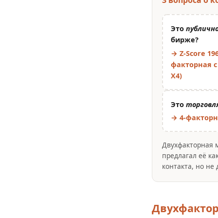
Это
публичн
бирже?
→ Z-Score 19
факторная с
X4)
Это
торговля
→ 4-факторна
Двухфакторная м
предлагал её ка
контакта, но не
Двухфактор