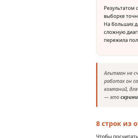
Результатом 
выборке точн
На больших д
сложную диаг
пережила пол
Альтман не с
работах он с
компаний, дл
— это
скрин
8 строк из 
Чтобы посчитать