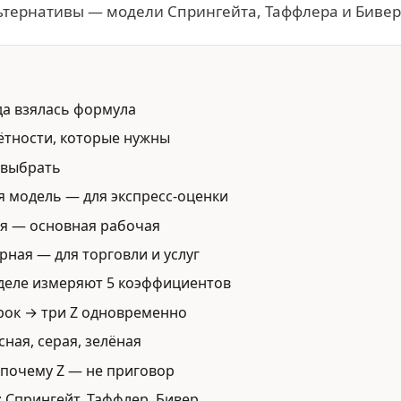
ьтернативы — модели Спрингейта, Таффлера и Бивер
да взялась формула
чётности, которые нужны
 выбрать
 модель — для экспресс-оценки
я — основная рабочая
ная — для торговли и услуг
 деле измеряют 5 коэффициентов
рок → три Z одновременно
сная, серая, зелёная
 почему Z — не приговор
 Спрингейт, Таффлер, Бивер