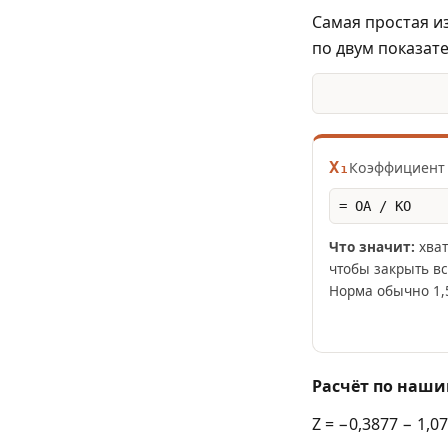
Самая простая из
по двум показат
X₁
Коэффициент 
= ОА / КО
Что значит:
хват
чтобы закрыть вс
Норма обычно 1,
Расчёт по наши
Z = −0,3877 − 1,07