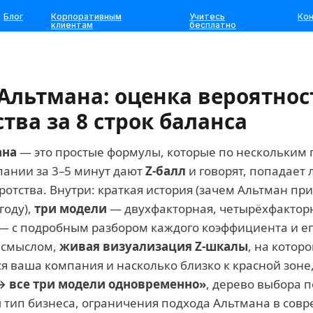
Блог
Корпоративным
Учитесь
Ко
клиентам
бесплатно
Альтмана: оценка вероятнос
тва за 8 строк баланса
ана
— это простые формулы, которые по нескольким 
пании за 3–5 минут дают
Z-балл
и говорят, попадает 
ротства. Внутри: краткая история (зачем Альтман пр
году),
три модели
— двухфакторная, четырёхфактор
— с подробным разбором каждого коэффициента и е
 смыслом,
живая визуализация Z-шкалы
, на которо
ся ваша компания и насколько близко к красной зоне
 → все три модели одновременно»
, дерево выбора 
 тип бизнеса, ограничения подхода Альтмана в сов