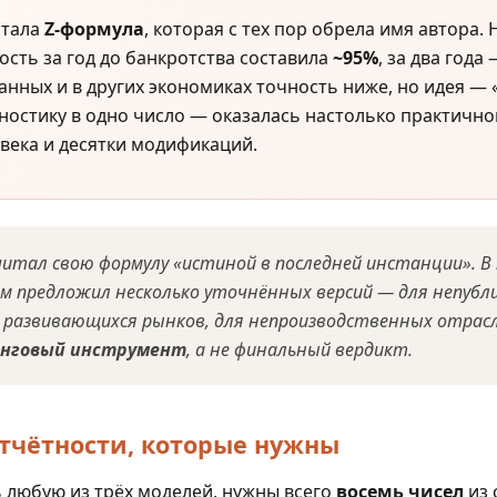
стала
Z-формула
, которая с тех пор обрела имя автора.
ость за год до банкротства составила
~95%
, за два года
анных и в других экономиках точность ниже, но идея — 
ностику в одно число — оказалась настолько практично
века и десятки модификаций.
читал свою формулу «истиной в последней инстанции». В
ам предложил несколько уточнённых версий — для непубл
я развивающихся рынков, для непроизводственных отрасл
инговый инструмент
, а не финальный вердикт.
отчётности, которые нужны
 любую из трёх моделей, нужны всего
восемь чисел
из 