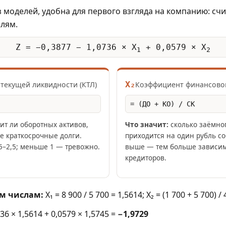
 моделей, удобна для первого взгляда на компанию: счи
елям.
Z = −0,3877 − 1,0736 × X
+ 0,0579 × X
1
2
X₂
текущей ликвидности (КТЛ)
Коэффициент финансово
= (ДО + КО) / СК
ит ли оборотных активов,
Что значит:
сколько заёмно
е краткосрочные долги.
приходится на один рубль со
5–2,5; меньше 1 — тревожно.
выше — тем больше зависим
кредиторов.
м числам:
X₁ = 8 900 / 5 700 = 1,5614; X₂ = (1 700 + 5 700) /
36 × 1,5614 + 0,0579 × 1,5745 =
−1,9729