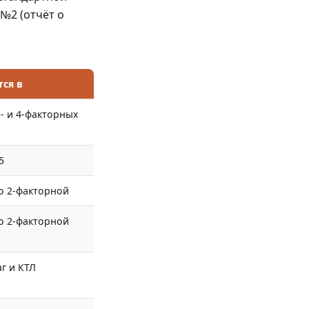
№2 (отчёт о
тся в
5- и 4-факторных
5
во 2-факторной
во 2-факторной
аг и КТЛ