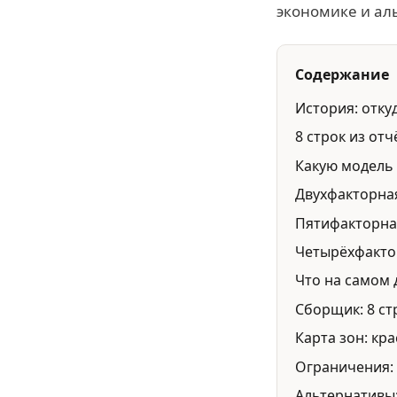
экономике и ал
Содержание
История: отку
8 строк из от
Какую модель
Двухфакторная
Пятифакторна
Четырёхфактор
Что на самом
Сборщик: 8 ст
Карта зон: кра
Ограничения:
Альтернативы: