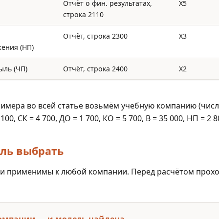
Отчёт о фин. результатах,
X5
строка 2110
Отчёт, строка 2300
X3
ения (НП)
ыль (ЧП)
Отчёт, строка 2400
X2
имера во всей статье возьмём учебную компанию (числа
 100, СК = 4 700, ДО = 1 700, КО = 5 700, В = 35 000, НП = 2 8
ль выбрать
ли применимы к любой компании. Перед расчётом прох
компании — и модель найдена