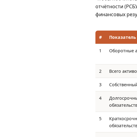
отчётности (РСБУ
финансовых резу
#
Показатель
1
Оборотные а
2
Всего активо
3
Собственный
4
Долгосрочн
обязательств
5
Краткосроч
обязательств