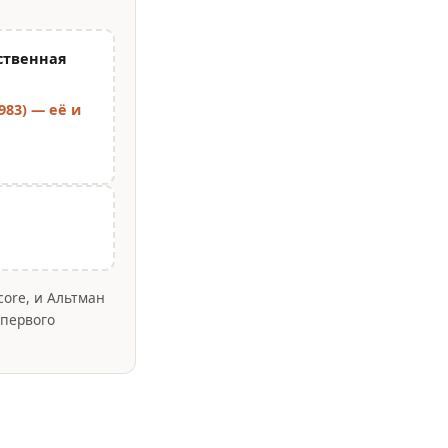
ственная
983) — её и
ore, и Альтман
 первого