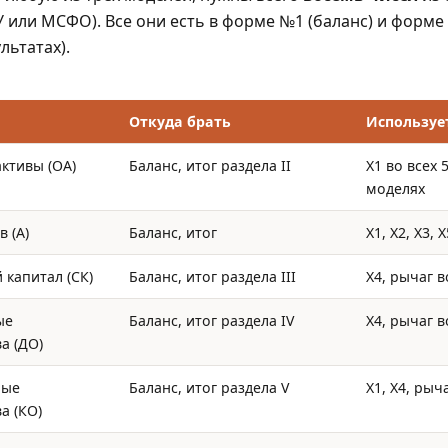
 или МСФО). Все они есть в форме №1 (баланс) и форме 
льтатах).
Откуда брать
Используе
ктивы (ОА)
Баланс, итог раздела II
X1 во всех 
моделях
в (А)
Баланс, итог
X1, X2, X3, X
 капитал (СК)
Баланс, итог раздела III
X4, рычаг 
ые
Баланс, итог раздела IV
X4, рычаг 
а (ДО)
ные
Баланс, итог раздела V
X1, X4, рыч
а (КО)