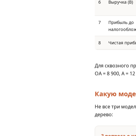
6
Выручка (В)
7
Прибыль до
налогооблож
8
Чистая приб
Для сквозного пр
ОА = 8 900, А = 12
Какую моде
Не все три моде
дерево:
3 вопроса о 