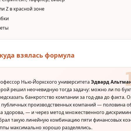
ли Z в красной зоне
ибки
веты
ткуда взялась формула
профессор Нью-Йоркского университета
Эдвард Альтма
торой решил неочевидную тогда задачу: можно ли по бух
едсказать банкротство компании за год-два до факта. О
6 публичных производственных компаний — половина о
а здорова, — и через метод множественного дискрими
брал такую линейную комбинацию пяти финансовых ко
уппы максимально хорошо разделялись.