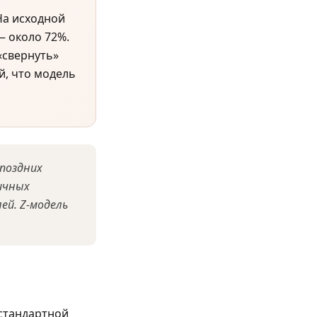
 На исходной
 — около 72%.
«свернуть»
й, что модель
 поздних
ичных
ей. Z-модель
стандартной