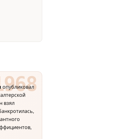
н
опубликовал
галтерской
н взял
банкротилась,
нантного
эффициентов,