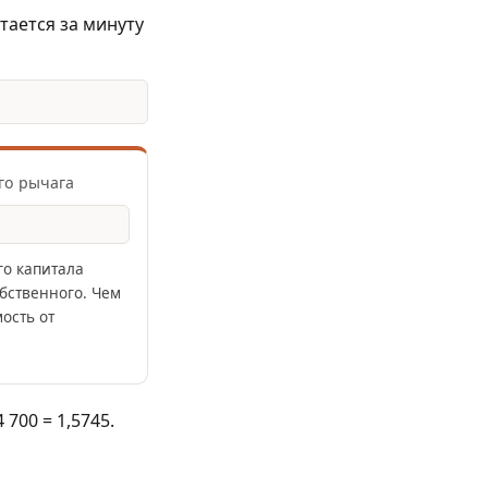
тается за минуту
го рычага
го капитала
бственного. Чем
ость от
 4 700 = 1,5745.