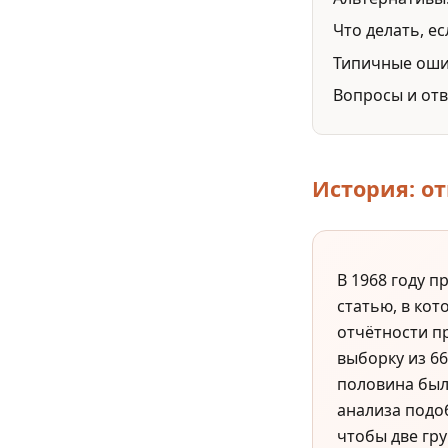
Что делать, ес
Типичные ош
Вопросы и от
История: о
В 1968 году 
статью, в ко
отчётности пр
выборку из 6
половина был
анализа подо
чтобы две гр