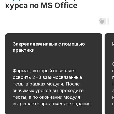
курса по MS Office
fr130315.000
r130315.000/
мес
Беспроцентная рассрочка на 12 месяцев
Закрепляем навык с помощью
практики
Применить
Формат, который позволяет
освоить 2−3 взаимосвязанные
Получить консультацию
темы в рамках модуля. После
значимых уроков вы проходите
Оплатить
тесты, а по окончании модуля
вы решаете практическое задание