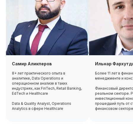
и цели. Мы поможем составить выигрышное
резюме и тщательно подготовим
к заданиями, которые встретятся
на собеседовании
1
2
3
Проводим консультацию
Работаем с резюме
Пом
Формируем индивидуальный
Для корректировки вашего
Гото
карьерный профиль по авторской
резюме привлекаем HR-
оффе
Самир Аликперов
Ильнар Фархутд
методике и даем рекомендации
специалистов из компаний-
пред
по следующим шагам
партнеров
разв
8+ лет практического опыта в
Более 11 лет в фина
аналитике, Data Operations и
менеджменте и конс
операционном анализе в таких
индустриях, как FinTech, Retail Banking,
Финансовый директо
EdTech и Healthcare
реальном секторе. 
инвестиционный конс
Data & Quality Analyst, Operations
прошедший путь от с
Analytics в сфере Healthcare
финансовом секторе 