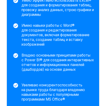
в магазинах из наиболее
выделяющихся параметров
Технические инструменты.
Дополнительные навыки
Power BI
Power Query
VBA
Excel
Power Point
Word
Google Sheets
AW BI