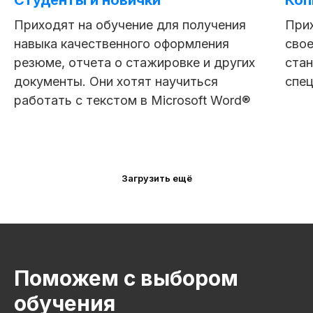
Студенты и новички
Коп
Приходят на обучение для получения
При
навыка качественного оформления
свое
резюме, отчета о стажировке и других
ста
документы. Они хотят научиться
спе
работать с текстом в Microsoft Word®
Загрузить ещё
7 модулей за 3 месяца
39 практических заданий
Поможем с выбором
обучения