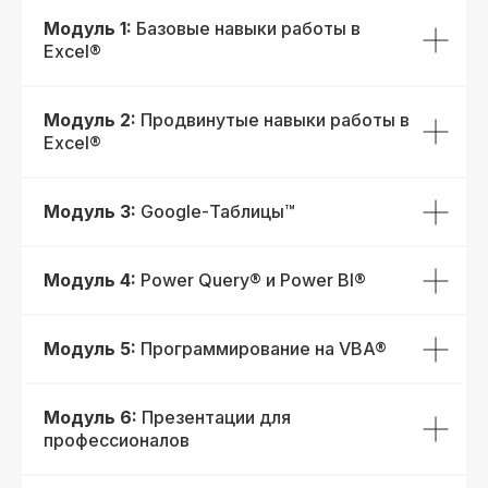
Модуль 1:
Базовые навыки работы в
Excel®
Модуль 2:
Продвинутые навыки работы в
Excel®
Выдаем международный дип
Лицензия на осуществление
с Европейской Ассоциацией 
образовательной деятельности
Histes
№ Л035−01 271−78/00177 402
Модуль 3:
Google-Таблицы™
При дополнительной
Проверить регистраци
регистрации
Модуль 4:
Power Query® и Power BI®
Модуль 5:
Программирование на VBA®
Получай подарки от партнеров
Модуль 6:
Презентации для
при покупке курса
профессионалов