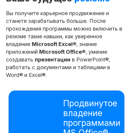
Владею улучшенными навыками работы
Вы получите карьерное продвижение и
с программами MS Office®, включая
Excel®, Word®, PowerPoint®, Power BI®,
станете зарабатывать больше. После
Power Query® и программирование
на VBA®
прохождения программы можно включить в
резюме такие навыки, как уверенное
Создаю профессиональные презентации
с помощью Power Point®, использую
владение
Microsoft Excel
®, знание
функции добавления текста,
изображений, видео и анимации
приложений
Microsoft Office
®, умение
Владею навыками программирования
создавать
презентации
в PowerPoint®,
на VBA® для автоматизации задач
работать с документами и таблицами в
в Excel®, Word® и PowerPoint®
Word® и Excel®.
Умею эффективно использовать Excel®
для создания и форматирования таблиц,
провожу анализ данных, строю графики и
диаграммы
Имею навыки работы с Word®
для создания и редактирования
документов, включая форматирование
текста, создание таблиц и вставку
изображений
Владею основными принципами работы
с Power BI® для создания интерактивных