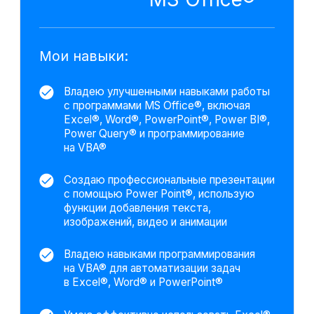
отчетов и информационных панелей
(дашбордов) на основе данных
Увеливаю конкурентоспособность
на рынке труда благодаря владению
навыками работы с популярными
программами MS Office®
Освоены навыки работы с Power Query®
для импорта, трансформации и загрузки
данных из различных источников
Использую полученные знания и навыки
в повседневной жизни для упрощения
работы с документами, анализа данных
и создания презентаций
Выполнила визуализацию
полученной аналитики
ассортимента магазинов
Выбрала из массива данных
корректные значения и произвели
работу по созданию сводных таблиц.
Воссоздали наиболее наглядный
пример для представления
информации о статусе товаров