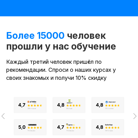
Более 15000
человек
прошли у нас обучение
О SF Education
Каждый третий человек пришёл по
О нас
рекомендации. Спроси о наших курсах у
Блог
своих знакомых и получи 10% скидку
Контакты
Наши эксперты
Правовая информация
Сведения об образовательной организации
Отзывы
Cловарь иностранных терминов