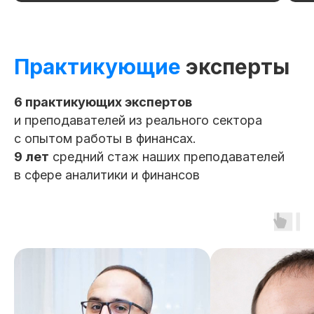
Доступ к курсу, обновлениям
и чату курса остаётся навсегда!
Сделаем скидку! Если вы нашли
похожий курс дешевле
Практикующие
эксперты
Потоковый и асинхронный
формат обучения
6 практикующих экспертов
и преподавателей из реального сектора
До 50% экономии на покупку
с опытом работы в финансах.
по нашей программе Trade-In
9 лет
средний стаж наших преподавателей
в сфере аналитики и финансов
Как мы помогаем
с трудоустройством
Карьерный центр SF Education — это
построение вашего индивидуального
карьерного трека с опорой на опыт, навыки