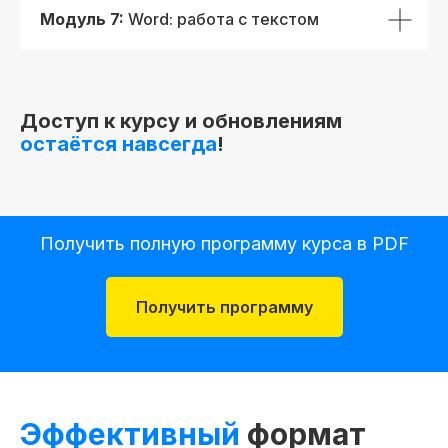
Модуль 7:
Word: работа с текстом
Доступ к курсу и обновлениям
остаётся навсегда
!
Получить полную программу курса в PDF
Получить программу
начало обучения: start130315.000
Дополнительная
скидка 10%
Эффективный
формат
при полной оплате