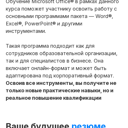
Обучение Microsoft Office® в рамках данного
курса поможет участнику освоить работу с
основными программами пакета — Word®,
Excel®, PowerPoint® и другими
инструментами.
Такая программа подходит как для
сотрудников образовательной организации,
так и для специалистов в бизнесе. Она
включает онлайн-формат и может быть
адаптирована под корпоративный формат.
Освоив все инструменты, вы получите не
Продвинутое
только новые практические навыки, но и
владение
реальное повышение квалификации
программами
MS Office®
Ваше будущее
резюме
Мои навыки: