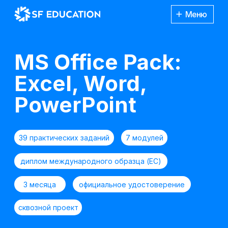
Меню
MS Office Pack:
Excel, Word,
PowerPoint
39 практических заданий
7 модулей
диплом международного образца (ЕС)
3 месяца
официальное удостоверение
сквозной проект
Попробовать 48 часов бесплатно
Каталог
курсов
Получить консультацию