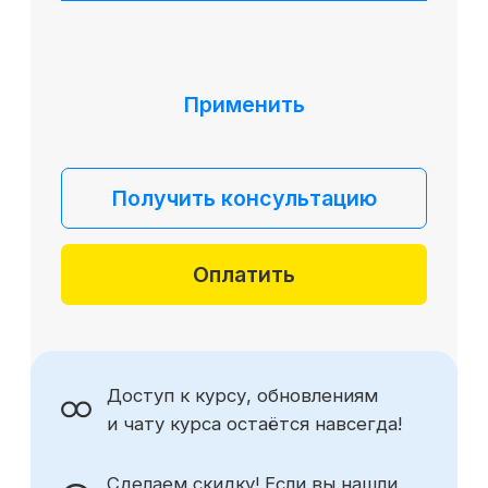
До окончания акции осталось
00
00
00
00
дней
часов
минута
секунда