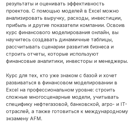
по финансовому
результаты и оценивать эффективность
проектов. С помощью моделей в Excel можно
моделированию
анализировать выручку, расходы, инвестиции,
прибыль и другие показатели компании. Освоив
После окончания курса
курс финансового моделирования онлайн, вы
вы сможете претендовать
научитесь создавать динамичные таблицы,
на востребованные позиции
рассчитывать сценарии развития бизнеса и
в сфере финансового
строить отчеты, которые используют
моделирования. По данным
финансовые аналитики, инвесторы и менеджеры.
hh.ru, за последний месяц
было открыто более 2 017
Курс для тех, кто уже знаком с базой и хочет
вакансий
развиваться в финансовом моделировании в
Excel на профессиональном уровне: строить
сложные многосценарные модели, учитывать
Москва
Руководитель направления
специфику нефтегазовой, банковской, агро- и IT-
от 350 000 ₽
отраслей, а также готовиться к международному
экзамену AFM.
Санкт-Петербург
Опытный специалист
от 250 000₽