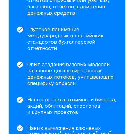
Хотите понять,
подходит ли
вам данный
курс?
Попробовать 48 часов
бесплатно