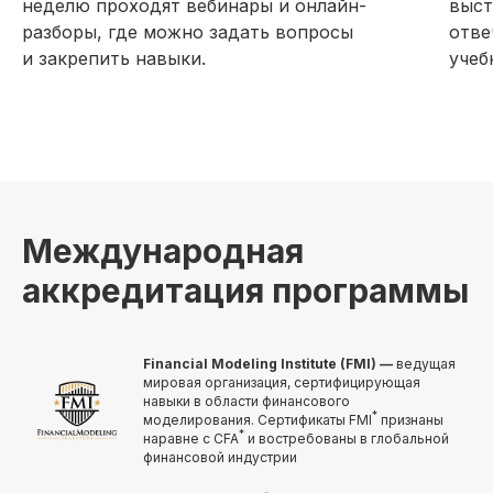
неделю проходят вебинары и онлайн-
выст
разборы, где можно задать вопросы
отве
и закрепить навыки.
учеб
Международная
аккредитация программы
Financial Modeling Institute (FMI) —
ведущая
мировая организация, сертифицирующая
навыки в области финансового
*
моделирования. Сертификаты FMI
признаны
*
наравне с CFA
и востребованы в глобальной
финансовой индустрии