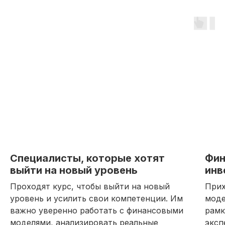
В центре курса — реальные
задачи, работающие
инструменты по типу управления
*
*
LBO-модели
в Excel
Специалисты
, которые хотят
Фин
выйти на новый уровень
инв
Проходят курс, чтобы выйти на новый
Прих
уровень и усилить свои компетенции. Им
моде
важно уверенно работать с финансовыми
рамк
моделями, анализировать реальные
эксп