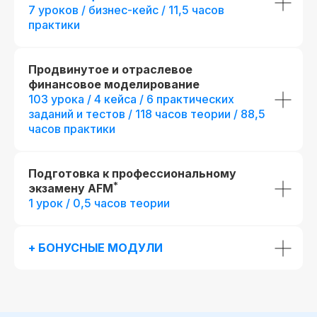
VBA
42 практическая работа и 78
7 уроков / бизнес-кейс / 11,5 часов
кейсов
практики
+ Проверка 3-х са
построенных моде
Более 100 финансовых моделей
+ Печатная версия
международного д
Продвинутое и отраслевое
Доступ к контенту - навсегда
финансовое моделирование
103 урока / 4 кейса / 6 практических
Карьерный центр и база
заданий и тестов / 118 часов теории / 88,5
вакансий
fr111201.001
fr153185.000
часов практики
До окончания акции осталось
Официальный диплом
r111201.001/мес
r153185.000/мес
(установленного образца)
00
00
00
00
Беспроцентная рассрочка на 18 месяцев
Беспроцентная рассрочка н
дней
часов
минута
секунда
Подготовка к профессиональному
Отправить заявку
Отправить
Возможность получить диплом
*
экзамену AFM
международного образца
1 урок / 0,5 часов теории
+ БОНУСНЫЕ МОДУЛИ