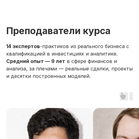
начало обучения: start111201.001
Дополнительная
Преподаватели курса
скидка 10%
при полной оплате
14 экспертов
-практиков из реального бизнеса с
квалификацией в инвестициях и аналитике.
fr111201.001
r111201.001/мес
Средний опыт — 9 лет
в сфере финансов и
анализа, за плечами — реальные сделки, проекты
Беспроцентная рассрочка на 18 месяцев
и десятки построенных моделей.
Применить