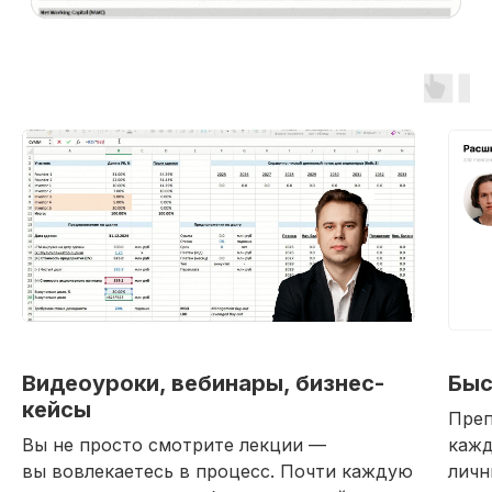
Выдаем международный дип
Лицензия на осуществление
с Европейской Ассоциацией 
образовательной деятельности
Histes
№ Л035−01 271−78/00177 402
Видеоуроки, вебинары, бизнес-
Быс
При дополнительной
Проверить регистраци
кейсы
Преп
регистрации
Вы не просто смотрите лекции —
кажд
вы вовлекаетесь в процесс. Почти каждую
личн