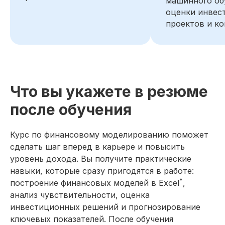
машинного об
Построение финансовой
оценки инвес
модели с многосценарным
прогнозированием
проектов и к
Спрогнозировал 3 сценария
развития компании на основе
данных за 5 лет и разработал
финансовую модель (COGS) для
каждого варианта.
Что вы укажете в резюме
Технические инструменты.
после обучения
Дополнительные навыки
Excel
Gamma
Курс по финансовому моделированию поможет
ChatGPT
PromptCowboy
сделать шаг вперед в карьере и повысить
DeepSeek
уровень дохода. Вы получите практические
навыки, которые сразу пригодятся в работе:
На основе исследования 1580
*
построение финансовых моделей в Excel
,
вакансий hh.ru мы выделяем наиболее
важные навыки, которым клиенты
анализ чувствительности, оценка
обучаются на курсе
инвестиционных решений и прогнозирование
ключевых показателей. После обучения