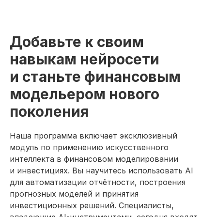
Добавьте к своим
навыкам нейросети
и станьте финансовым
модельером нового
поколения
Наша программа включает эксклюзивный
Резюме
модуль по применению искусственного
специалиста
интеллекта в финансовом моделировании
по финансовому
моделированию
и инвестициях. Вы научитесь использовать AI
для автоматизации отчётности, построения
Мои навык
прогнозных моделей и принятия
инвестиционных решений. Специалисты,
Умение выявлять слабые места
в бизнесе, чтобы делать выводы