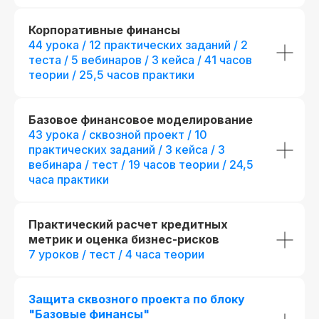
Корпоративные финансы
44 урока / 12 практических заданий / 2
теста / 5 вебинаров / 3 кейса / 41 часов
теории / 25,5 часов практики
Базовое финансовое моделирование
43 урока / сквозной проект / 10
практических заданий / 3 кейса / 3
вебинара / тест / 19 часов теории / 24,5
часа практики
Стандарт
Продвинутый
Расширенное финансовое
Расширенное ф
моделирование
моделировани
Практический расчет кредитных
метрик и оценка бизнес-рисков
Все опции «Стандар
7 уроков / тест / 4 часа теории
дополнительные пр
6 месяцев обучения
Новая профессия
Подробнее
к сентябрю
+
4 часа теории
380 часов теории + 13 онлайн-
+
3 практических р
тестирований
Защита сквозного проекта по блоку
"Базовые финансы"
+ 1 модуль: Програ