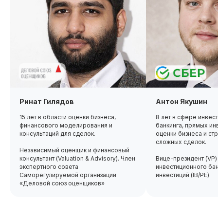
Получить консультацию
Оплатить
Доступ к курсу, обновлениям
и чату курса остаётся навсегда!
Сделаем скидку! Если вы нашли
Ринат Гилядов
Антон Якушин
похожий курс дешевле
15 лет в области оценки бизнеса,
8 лет в сфере инвес
финансового моделирования и
банкинга, прямых инв
Потоковый и асинхронный
консультаций для сделок.
оценки бизнеса и ст
формат обучения
сложных сделок.
Независимый оценщик и финансовый
До 50% экономии на покупку
консультант (Valuation & Advisory). Член
Вице-президент (VP)
по нашей программе обмена
экспертного совета
инвестиционного бан
Саморегулируемой организации
инвестиций (IB/PE)
«Деловой союз оценщиков»