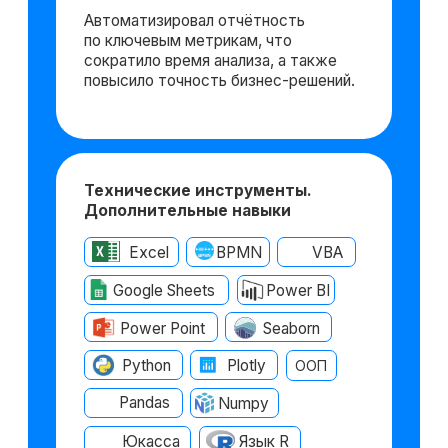
Хотите понять,
подходит ли вам
данная
профессия?
Попробовать 48 часов бесплатно