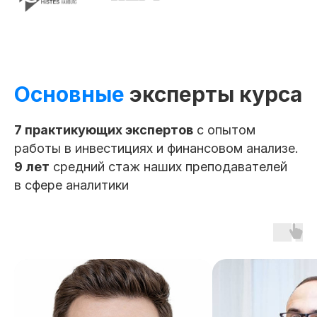
трудоустройстве
Основные
эксперты курса
7 практикующих экспертов
с опытом
работы в инвестициях и финансовом анализе.
Карьерный центр SFEducation помогает
9 лет
средний стаж наших преподавателей
выпускникам выстроить индивидуальную
стратегию поиска работы, учитывая ваш
в сфере аналитики
опыт, цели и полученные навыки. Вы получите
сопровождение на всех этапах —
от составления сильного резюме
до подготовки к собеседованиям
и выполнению тестовых заданий.
1
2