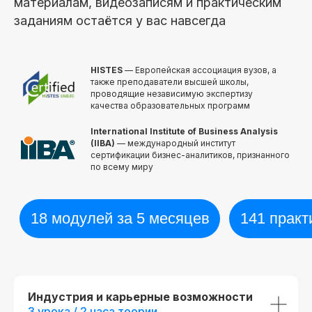
материалам, видеозаписям и практическим
заданиям остаётся у вас навсегда
HISTES
— Европейская ассоциация вузов, а
также преподаватели высшей школы,
проводящие независимую экспертизу
качества образовательных программ
International Institute of Business Analysis
(IIBA)
— международный институт
сертификации бизнес-аналитиков, признанного
по всему миру
Диплом о прохождении курса
Удостоверение о пов
квалификации
Лицензия на осуществление
образовательной деятельности
№
Вы получите официальное
Л035−01 271−78/00177 402
удостоверение,
подтверждающее повышени
При дополнительной
вашей квалификации, что отк
новые возможности для
Индустрия и карьерные возможности
регистрации
профессионального развития
3 урока / 2 часа теории