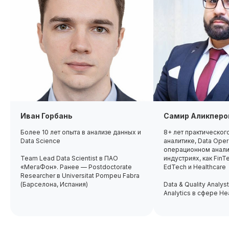
Анализ и усиление резюме
Подготовка
К
Наши карьерные консультанты
к собеседованиям, тестовым
п
помогут адаптировать резюме
заданиям
В
под требования работодателей,
Вы разберёте типовые вопросы,
в
чтобы выделить ваши сильные
научитесь решать бизнес-кейсы,
и
стороны для разных вакансий
чтобы готовиться к техническим
н
в аналитике данных.
интервью — уверенность,
н
структурный подход повысят
шансы на успешное прохождение
отбора.
Иван Горбань
Самир Аликперо
Получай подарки от партнеров
Более 10 лет опыта в анализе данных и
8+ лет практическог
при покупке курса
Data Science
аналитике, Data Oper
операционном анализ
Team Lead Data Scientist в ПАО
индустриях, как FinTe
«МегаФон». Ранее — Postdoctorate
EdTech и Healthcare
Researcher в Universitat Pompeu Fabra
(Барселона, Испания)
Data & Quality Analys
Analytics в сфере He