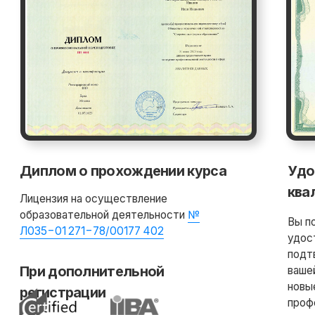
Получить консультацию
Оплатить
Доступ к курсу, обновлениям
и чату курса остаётся навсегда!
Сделаем скидку! Если вы нашли
похожий курс дешевле
Потоковый и асинхронный
формат обучения
До 50% экономии на покупку
по нашей программе обмена
Помощь при