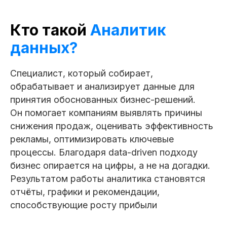
Кто такой
Аналитик
данных?
Готовьтесь к успешному
трудоустройству в сфере data
analysis
Cпециалист, который собирает,
обрабатывает и анализирует данные для
2 580 открытых вакансий
принятия обоснованных бизнес-решений.
по данным HH.ru за последний
Он помогает компаниям выявлять причины
месяц
снижения продаж, оценивать эффективность
рекламы, оптимизировать ключевые
Ведущий специалист
процессы. Благодаря data-driven подходу
от 400 000 ₽
Казань
бизнес опирается на цифры, а не на догадки.
Результатом работы аналитика становятся
Бизнес-аналитик
отчёты, графики и рекомендации,
от 250 000 ₽
Санкт-Петербург
способствующие росту прибыли
Аналитик данных