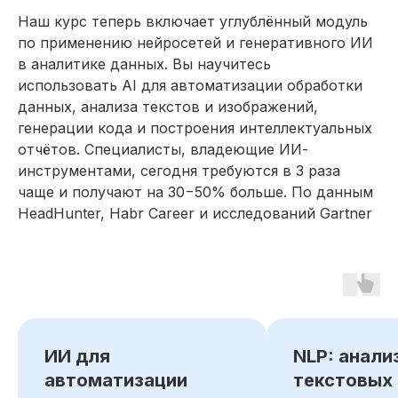
Наш курс теперь включает углублённый модуль
по применению нейросетей и генеративного ИИ
в аналитике данных. Вы научитесь
использовать AI для автоматизации обработки
Резюме
данных, анализа текстов и изображений,
Аналитика
генерации кода и построения интеллектуальных
данных
отчётов. Специалисты, владеющие ИИ-
Мои навыки:
инструментами, сегодня требуются в 3 раза
чаще и получают на 30−50% больше. По данным
HeadHunter, Habr Career и исследований Gartner
Работа с большими массивами
информации (Big Data), фильтрация,
выделение ключевой информации
Решение аналитических задач, проверка
гипотез с использованием инструментов
data analysis
Анализ финансовых, продуктовых
метрик, выявление слабых мест
в бизнес-процессах
ИИ для
NLP: анали
автоматизации
текстовых
Построение бизнес-моделей,
финансовое планирование, оценка