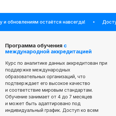
обновлениям остаётся навсегда!
Доступ к 
Получить полную
программу курса
в PDF или попробовать
Программа обучения
с
48 часов бесплатного
международной аккредитацией
демо-доступа
ко всему курсу
Курс по аналитике данных аккредитован при
поддержке международных
образовательных организаций, что
Попробовать 48 часов бесплатно
подтверждает его высокое качество
и соответствие мировым стандартам.
Получить программу
Обучение занимает от 4 до 7 месяцев
и может быть адаптировано под
индивидуальный график. Доступ ко всем