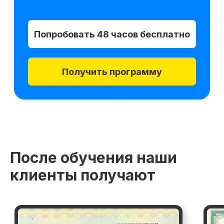
начало обучения: start152169.000
Дополнительная
скидка 10%
при полной оплате
fr152169.000
r152169.000/
мес
Беспроцентная рассрочка на 18 месяцев
После обучения наши
клиенты получают
Применить