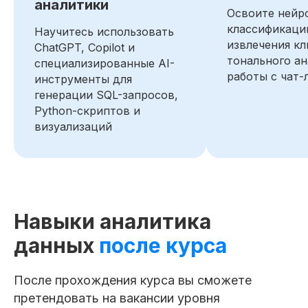
аналитики
эффективности процессов
Освоите нейр
классификаци
Работа с аналитическими сервисами:
Научитесь использовать
Яндекс.Метрика, Google Analytics,
извлечения к
ChatGPT, Copilot и
построение визуализации в одном окне
тонального ан
специализированные AI-
работы с чат-
инструменты для
Создание аналитических отчётов
в Google Таблицах™, Excel®, включая
генерации SQL-запросов,
сводные таблицы
Python-скриптов и
Владение инструментами анализа,
визуализаций
визуализации: SQL, Python, R, Power BI®,
Power Query®
Проведение полного цикла работы
с информацией: от сбора
до визуализации или презентации
Навыки аналитика
Оптимизация SQL-запросов для
данных
после курса
расчёта пользовательских
метрик и баланса.
Разработал и внедрил новую
систему сегментации пользователей
После прохождения курса вы сможете
на основе поведенческой
информации&
претендовать на вакансии уровня