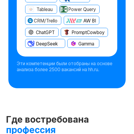
Практические задания
Стили написания кода на Python,
формирование SQL-запросов к базе
данных, операторная логика,
постепенно будем усложнять задачи
для закрепления навыков.
Где востребована
профессия