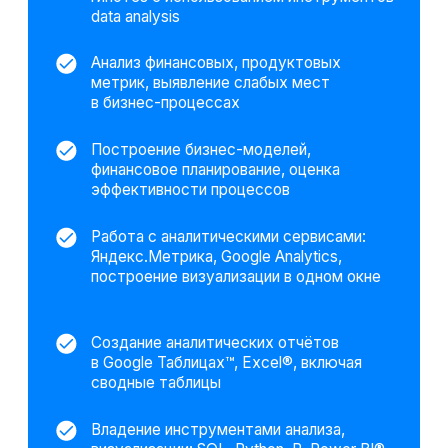
ChatGPT
PromptCowboy
DeepSeek
Gamma
Эти компетенции были отобраны на основе
анализа более 2500 вакансий на hh.ru.