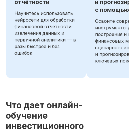
отчётности
и прогнози
Прогнозирование сценариев
с помощью
развития
Научитесь использовать
нейросети для обработки
Оценка стоимости бизнеса и
Освоите совр
ценных бумаг
финансовой отчётности,
инструменты 
извлечения данных и
построения и
Анализ управленческой отчётности
первичной аналитики — в
финансовых м
разы быстрее и без
сценарного а
Подготовил интерактивную
ошибок
и прогнозиро
информационную панель
(дашборд) с финансовыми
ключевых пок
метриками компании
Автоматизировал расчёт
ключевых финансовых
*
*
показателей (NPV
, IRR
, Payback
*
Period
) для инвестиционного
проекта в Excel®
Что дает онлайн-
Технические инструменты.
обучение
Дополнительные навыки
VBA
Excel
NFT
инвестиционного