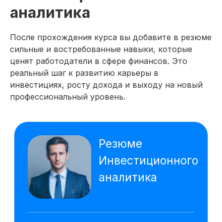
Google Sheets
Power BI
аналитика
QUIK
Power Point
ChatGPT
PromptCowboy
После прохождения курса вы добавите в резюме
DeepSeek
Gamma
сильные и востребованные навыки, которые
Алиса AI
ценят работодатели в сфере финансов. Это
реальный шаг к развитию карьеры в
На основе исследования 1118 вакансий
инвестициях, росту дохода и выходу на новый
hh.ru мы выделяем наиболее важные
навыки, которым клиенты обучаются
профессиональный уровень.
на курсе