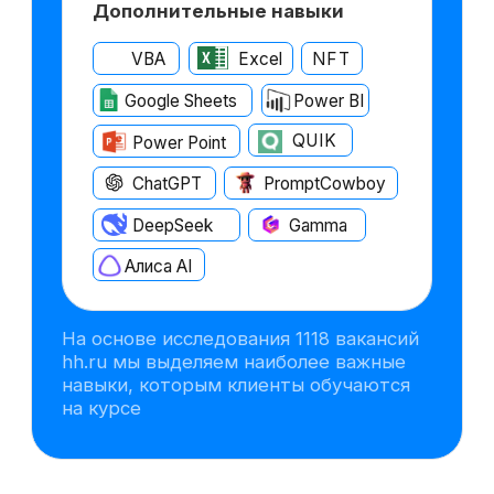
бизнес-кейсы по оценке
инвестиционных проектов,
включая запуск нового продукта,
и применять полученные знания
сразу в деле — в онлайн-формате
и с поддержкой экспертов