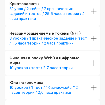
124 практических заданий, 60 бизнес-
Криптовалюты
+ 14 практических заданий
кейсов и сквозной проект
51 урок / 2 кейса / 7 практических
+ 9 модулей:
Производные 
инструменты: опционы, Пр
Презентации и конспекты к урокам
заданий и тестов / 25,5 часов теории / 4
инструменты: фьючерсы, П
Проектное финансирование,
часа практики
Доступ к контенту и обновлениям —
Кратчайший путь в топ-ме
навсегда
Программирование в VBA®, 
возможностей в ОТС, Внеб
предпубличное размещение 
Карьерный центр и база вакансий
+ отдельный куратор
Невзаимозаменяемые токены (NFT)
Официальный диплом (установленного
+ 5 онлайн-встреч 1-на-1
8 уроков / 1 практическое задание и тест
образца)
экспертами курса
/ 1,5 часа теории / 2 часа практики
+ Печатная версия между
Возможность получить диплом
международного образца
fr111106.003
fr140115.004
Финансы в эпоху Web3 и цифровые
r111106.003/мес
r140115.004/ме
миры
Беспроцентная рассрочка на 18 месяцев
Беспроцентная рассрочка н
10 уроков / тест / 2,7 часа теории
Получить консультацию
Получить кон
Юнит-экономика
Новая профессия
Подробнее
10 уроков / 1 тест / 1 бизнес-кейс /12
к сентябрю
часов теории / 2,6 часа практики