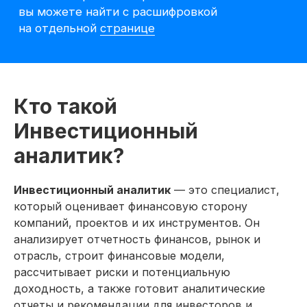
Кто такой
Инвестиционный
аналитик?
Инвестиционный аналитик
— это специалист,
который оценивает финансовую сторону
Претендуйте
компаний, проектов и их инструментов. Он
на вакансии
анализирует отчетность финансов, рынок и
инвестиционного
отрасль, строит финансовые модели,
аналитика после курса
рассчитывает риски и потенциальную
доходность, а также готовит аналитические
После курса перед вами
отчеты и рекомендации для инвесторов и