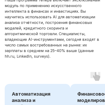
Наша программа теперь включает эксклюзивный
модуль по применению искусственного
интеллекта в финансах и инвестициях. Вы
научитесь использовать AI для автоматизации
Резюме
анализа отчётности, построения финансовых
Инвестиционного
моделей, кредитного скоринга и
аналитика
алгоритмической торговли. Специалисты,
Мои навык
владеющие AI-инструментами, сегодня входят в
число самых востребованных на рынке: их
Разработка и реализация
зарплаты в среднем на 25–40% выше (данные
инвестиционных проектов
hh.ru, LinkedIn, surveys).
Проведение финансового анализа
компаний
Подготовка инвестиционных
отчётов и презентаций
Управление корпоративными
инвестициями
Продвинутое финансовое
Автоматизация
Финансово
моделирование в Excel®
анализа и
моделиров
Финансовый контроль