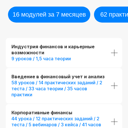
Индустрия финансов и карьерные
возможности
9 уроков / 1,5 часа теории
Диплом о прохождении курса
Удостоверение о пов
квалификации
Лицензия на осуществление
образовательной деятельности
№
Введение в финансовый учет и анализ
Вы получите официальное
Л035−01 271−78/00177 402
удостоверение,
58 уроков / 14 практических заданий / 2
подтверждающее повышени
теста / 33 часа теории / 35 часов
При дополнительной
вашей квалификации, что отк
практики
новые возможности для
регистрации
профессионального развития
Корпоративные финансы
44 урока / 12 практических заданий / 2
теста / 5 вебинаров / 3 кейса / 41 часов