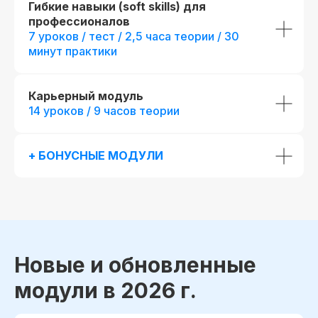
Гибкие навыки (soft skills) для
профессионалов
7 уроков / тест / 2,5 часа теории / 30
минут практики
Карьерный модуль
14 уроков / 9 часов теории
До окончания акции осталось
00
00
00
00
+ БОНУСНЫЕ МОДУЛИ
дней
часов
минута
секунда
Новые и обновленные
модули в 2026 г.