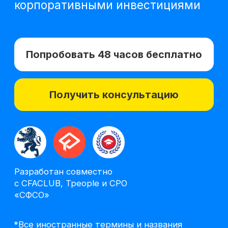
Получить консультацию
Разработан совместно
с CFACLUB, Tpeople и СРО
«СФСО»
*Все иностранные термины и названия
вы можете найти с расшифровкой
на отдельной
странице