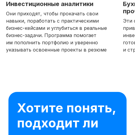
Инвестиционные аналитики
Бух
про
Они приходят, чтобы прокачать свои
навыки, поработать с практическими
Эти 
бизнес-кейсами и углубиться в реальные
прив
бизнес-задачи. Программа помогает
инве
им пополнить портфолио и уверенно
гото
указывать освоенные проекты в резюме
и ст
16 модулей за 7 месяцев
62 практических заданий