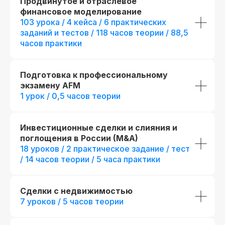
Продвинутое и отраслевое
финансовое моделирование
103 урока / 4 кейса / 6 практических
заданий и тестов / 118 часов теории / 88,5
часов практики
Подготовка к профессиональному
экзамену AFM
1 урок / 0,5 часов теории
Инвестиционные сделки и слияния и
поглощения в России (M&A)
Стандарт
Mini-MBA
18 уроков / 2 практическое задание / тест
Инвестиционный
Mini-MBA: Инв
/ 14 часов теории / 5 часа практики
аналитик
аналитик
Все опции Инвестиц
7 месяцев обучения с практикой
аналитика (стандарт
Сделки с недвижимостью
на реальных проектах
дополнительные пр
7 уроков / 5 часов теории
+ 1 месяц обучения
с прак
424 часа контента и 40 онлайн-
проектах
тестирований
+ 76 часов контента и + 