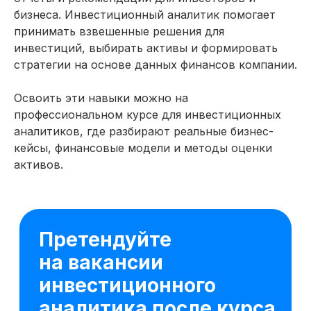
откроются реальные
бизнеса. Инвестиционный аналитик помогает
карьерные возможности —
принимать взвешенные решения для
сотни работодателей в этой
инвестиций, выбирать активы и формировать
сфере ждут ваших откликов
стратегии на основе данных финансов компании.
Москва
Освоить эти навыки можно на
Ведущий специалист
от 350 000 ₽
профессиональном курсе для инвестиционных
аналитиков, где разбирают реальные бизнес-
Москва
кейсы, финансовые модели и методы оценки
Инвестиционный аналитик
активов.
от 250 000₽
Красноярск
Аналитик проекта
от 150 000 ₽