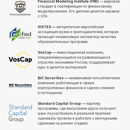
Financial Modeling Institute (FMI
) — мировой
Получить полную
стандарт в сертификации по финансовому
программу курса
моделированию. Его диплом ценится наравне
с CFA
в PDF или попробовать
48 часов бесплатного
HISTES —
авторитетная европейская
демо-доступа
ассоциация вузов и преподавателей, которая
проводит независимую экспертизу качества
ко всему курсу
образовательных программ
VosCap —
инвестиционная компания,
специализирующаяся на развивающихся
Получить программу
отраслях экономики России, поддерживает
курс и делится экспертизой
Попробовать бесплатно
BIC Securities —
независимая консалтинговая
компания, работающая в сфере
корпоративных финансов и сделок слияния
и поглощения
Standard Capital Group —
партнёр
программы, где выпускники курса получают
шанс поучаствовать в реальной практике:
оценивать проекты и работать с венчурными
сделками на ранних стадиях