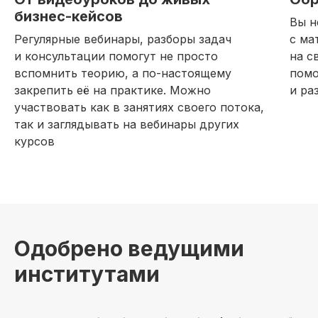
бизнес-кейсов
Вы н
Регулярные вебинары, разборы задач
с ма
и консультации помогут не просто
на с
вспомнить теорию, а по-настоящему
помо
закрепить её на практике. Можно
и ра
участвовать как в занятиях своего потока,
так и заглядывать на вебинары других
курсов
Одобрено ведущими
институтами