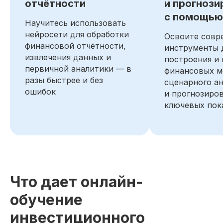
отчётности
и прогнози
Прогнозирование сценариев
с помощью
развития
Научитесь использовать
нейросети для обработки
Оценка стоимости бизнеса и
Освоите совр
ценных бумаг
финансовой отчётности,
инструменты 
извлечения данных и
построения и
Анализ управленческой отчётности
первичной аналитики — в
финансовых м
разы быстрее и без
сценарного а
Подготовил интерактивную
ошибок
и прогнозиро
информационную панель
(дашборд) с финансовыми
ключевых пок
метриками компании
Автоматизировал расчёт
ключевых финансовых
*
*
показателей (NPV
, IRR
, Payback
*
Period
) для инвестиционного
проекта в Excel®
Что дает онлайн-
Технические инструменты.
обучение
Дополнительные навыки
VBA
Excel
NFT
инвестиционного