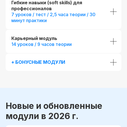
Гибкие навыки (soft skills) для
профессионалов
7 уроков / тест / 2,5 часа теории / 30
минут практики
Карьерный модуль
14 уроков / 9 часов теории
До окончания акции осталось
00
00
00
00
+ БОНУСНЫЕ МОДУЛИ
дней
часов
минута
секунда
Новые и обновленные
модули в 2026 г.