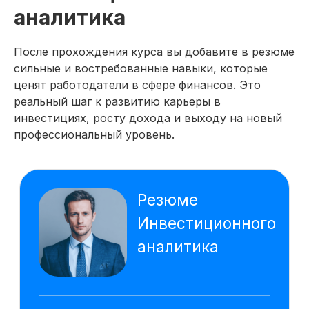
Google Sheets
Power BI
аналитика
QUIK
Power Point
ChatGPT
PromptCowboy
После прохождения курса вы добавите в резюме
DeepSeek
Gamma
сильные и востребованные навыки, которые
Алиса AI
ценят работодатели в сфере финансов. Это
реальный шаг к развитию карьеры в
На основе исследования 1118 вакансий
инвестициях, росту дохода и выходу на новый
hh.ru мы выделяем наиболее важные
навыки, которым клиенты обучаются
профессиональный уровень.
на курсе