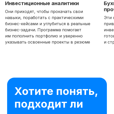
Инвестиционные аналитики
Бух
про
Они приходят, чтобы прокачать свои
навыки, поработать с практическими
Эти 
бизнес-кейсами и углубиться в реальные
прив
бизнес-задачи. Программа помогает
инве
им пополнить портфолио и уверенно
гото
указывать освоенные проекты в резюме
и ст
16 модулей за 7 месяцев
62 практических заданий