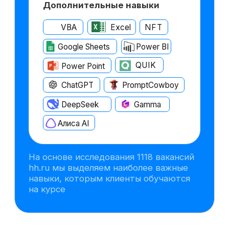
бизнес-кейсы по оценке
инвестиционных проектов,
включая запуск нового продукта,
и применять полученные знания
сразу в деле — в онлайн-формате
и с поддержкой экспертов