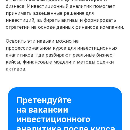
откроются реальные
бизнеса. Инвестиционный аналитик помогает
карьерные возможности —
принимать взвешенные решения для
сотни работодателей в этой
инвестиций, выбирать активы и формировать
сфере ждут ваших откликов
стратегии на основе данных финансов компании.
Москва
Освоить эти навыки можно на
Ведущий специалист
от 350 000 ₽
профессиональном курсе для инвестиционных
аналитиков, где разбирают реальные бизнес-
Москва
кейсы, финансовые модели и методы оценки
Инвестиционный аналитик
активов.
от 250 000₽
Красноярск
Аналитик проекта
от 150 000 ₽