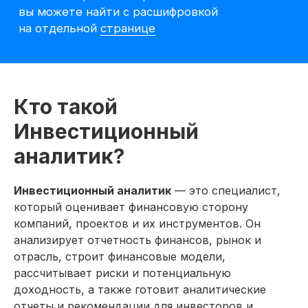
Кто такой
Инвестиционный
аналитик?
Инвестиционный аналитик
— это специалист,
который оценивает финансовую сторону
Претендуйте
компаний, проектов и их инструментов. Он
на вакансии
анализирует отчетность финансов, рынок и
инвестиционного
отрасль, строит финансовые модели,
аналитика после курса
рассчитывает риски и потенциальную
доходность, а также готовит аналитические
После курса перед вами
отчеты и рекомендации для инвесторов и