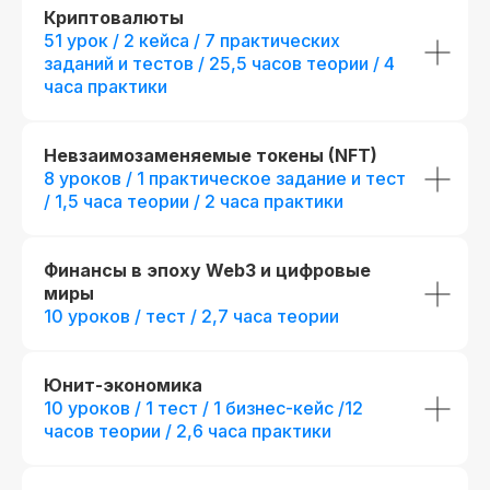
124 практических заданий, 60 бизнес-
Криптовалюты
+ 14 практических заданий
кейсов и сквозной проект
51 урок / 2 кейса / 7 практических
+ 9 модулей:
Производные 
инструменты: опционы, Пр
Презентации и конспекты к урокам
заданий и тестов / 25,5 часов теории / 4
инструменты: фьючерсы, П
Проектное финансирование,
часа практики
Доступ к контенту и обновлениям —
Кратчайший путь в топ-ме
навсегда
Программирование в VBA®, 
возможностей в ОТС, Внеб
предпубличное размещение 
Карьерный центр и база вакансий
+ отдельный куратор
Невзаимозаменяемые токены (NFT)
Официальный диплом (установленного
+ 5 онлайн-встреч 1-на-1
8 уроков / 1 практическое задание и тест
образца)
экспертами курса
/ 1,5 часа теории / 2 часа практики
+ Печатная версия между
Возможность получить диплом
международного образца
fr111106.003
fr140115.004
Финансы в эпоху Web3 и цифровые
r111106.003/мес
r140115.004/ме
миры
Беспроцентная рассрочка на 18 месяцев
Беспроцентная рассрочка н
10 уроков / тест / 2,7 часа теории
Получить консультацию
Получить кон
Юнит-экономика
Август — время
инвестировать
Подробнее
10 уроков / 1 тест / 1 бизнес-кейс /12
в себя вместе с SF
часов теории / 2,6 часа практики