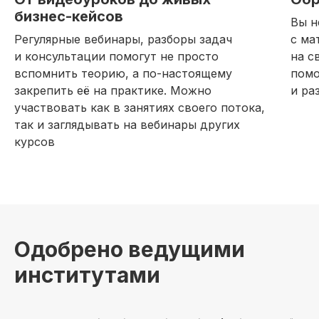
бизнес-кейсов
Вы н
Регулярные вебинары, разборы задач
с ма
и консультации помогут не просто
на с
вспомнить теорию, а по-настоящему
помо
закрепить её на практике. Можно
и ра
участвовать как в занятиях своего потока,
так и заглядывать на вебинары других
курсов
Одобрено ведущими
институтами