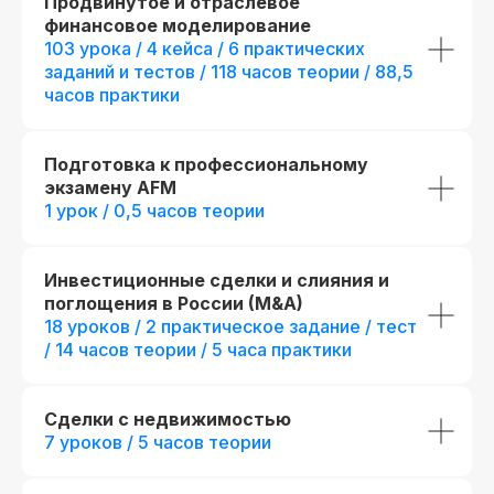
Продвинутое и отраслевое
финансовое моделирование
103 урока / 4 кейса / 6 практических
заданий и тестов / 118 часов теории / 88,5
часов практики
Подготовка к профессиональному
экзамену AFM
1 урок / 0,5 часов теории
Инвестиционные сделки и слияния и
поглощения в России (M&A)
Стандарт
Mini-MBA
18 уроков / 2 практическое задание / тест
Инвестиционный
Mini-MBA: Инв
/ 14 часов теории / 5 часа практики
аналитик
аналитик
Все опции Инвестиц
7 месяцев обучения с практикой
аналитика (стандарт
Сделки с недвижимостью
на реальных проектах
дополнительные пр
7 уроков / 5 часов теории
+ 1 месяц обучения
с прак
424 часа контента и 40 онлайн-
проектах
тестирований
+ 76 часов контента и + 