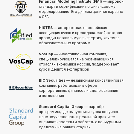
Financial Modeling Institute (FMI
) — мировой
Получить полную
стандарт в сертификации по финансовому
программу курса
моделированию. Его диплом ценится наравне
с CFA
в PDF или попробовать
48 часов бесплатного
HISTES —
авторитетная европейская
демо-доступа
ассоциация вузов и преподавателей, которая
проводит независимую экспертизу качества
ко всему курсу
образовательных программ
VosCap —
инвестиционная компания,
специализирующаяся на развивающихся
Получить программу
отраслях экономики России, поддерживает
курс и делится экспертизой
Попробовать бесплатно
BIC Securities —
независимая консалтинговая
компания, работающая в сфере
корпоративных финансов и сделок слияния
и поглощения
Standard Capital Group —
партнёр
программы, где выпускники курса получают
шанс поучаствовать в реальной практике:
оценивать проекты и работать с венчурными
сделками на ранних стадиях