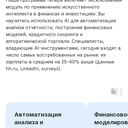
Наша программа теперь включает эксклюзивный
модуль по применению искусственного
интеллекта в финансах и инвестициях. Вы
научитесь использовать AI для автоматизации
Резюме
анализа отчётности, построения финансовых
Инвестиционного
моделей, кредитного скоринга и
аналитика
алгоритмической торговли. Специалисты,
Мои навык
владеющие AI-инструментами, сегодня входят в
число самых востребованных на рынке: их
Разработка и реализация
зарплаты в среднем на 25–40% выше (данные
инвестиционных проектов
hh.ru, LinkedIn, surveys).
Проведение финансового анализа
компаний
Подготовка инвестиционных
отчётов и презентаций
Управление корпоративными
инвестициями
Продвинутое финансовое
Автоматизация
Финансово
моделирование в Excel®
анализа и
моделиров
Финансовый контроль