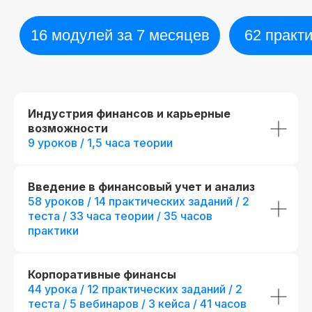
Индустрия финансов и карьерные
возможности
9 уроков / 1,5 часа теории
Диплом о прохождении курса
Удостоверение о пов
квалификации
Лицензия на осуществление
образовательной деятельности
№
Введение в финансовый учет и анализ
Вы получите официальное
Л035−01 271−78/00177 402
удостоверение,
58 уроков / 14 практических заданий / 2
подтверждающее повышени
теста / 33 часа теории / 35 часов
При дополнительной
вашей квалификации, что отк
практики
новые возможности для
регистрации
профессионального развития
Корпоративные финансы
44 урока / 12 практических заданий / 2
теста / 5 вебинаров / 3 кейса / 41 часов