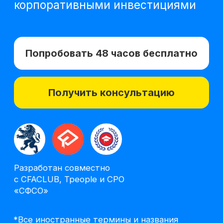
Получить консультацию
Разработан совместно
с CFACLUB, Tpeople и СРО
«СФСО»
*Все иностранные термины и названия
вы можете найти с расшифровкой
на отдельной
странице