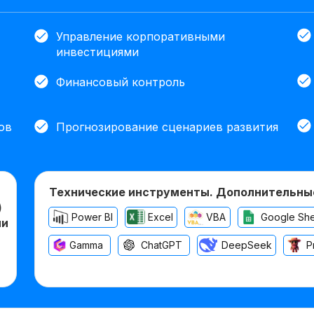
Управление корпоративными
инвестициями
Финансовый контроль
ов
Прогнозирование сценариев развития
Технические инструменты. Дополнительны
)
Power BI
Excel
VBA
Google Sh
ии
Gamma
ChatGPT
DeepSeek
P