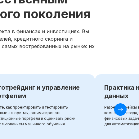
вого поколения
кта в финансах и инвестициях. Вы
елей, кредитного скоринга и
 самых востребованных на рынке: их
готрейдинг и управление
Практика 
ртфелем
данных
те, как проектировать и тестировать
Разберёте кейсы 
вые алгоритмы, оптимизировать
компаниях, создад
тиционные портфели и оценивать риски
финансовых задач
пользованием машинного обучения
для автоматизации