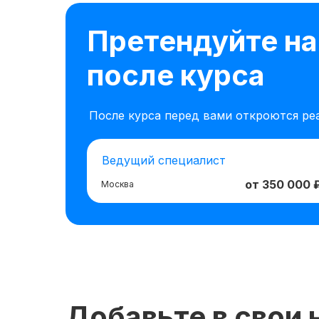
Претендуйте на
после курса
После курса перед вами откроются ре
Ведущий специалист
от 350 000 
Москва
Добавьте в свои