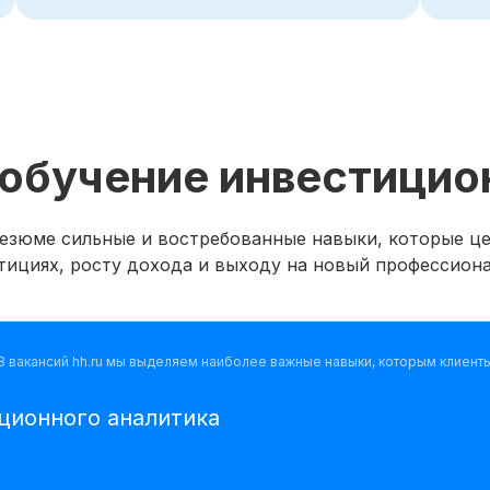
-обучение инвестицио
езюме сильные и востребованные навыки, которые це
тициях, росту дохода и выходу на новый профессион
8 вакансий hh.ru мы выделяем наиболее важные навыки, которым клиент
ционного аналитика