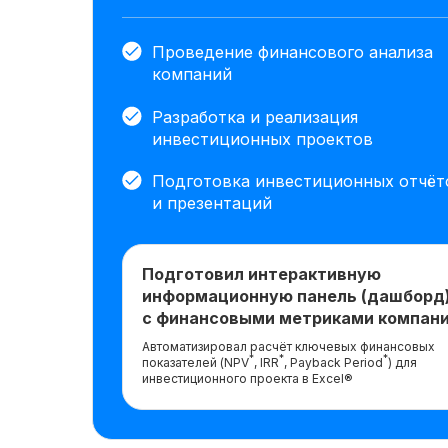
Проведение финансового анализа
компаний
Разработка и реализация
инвестиционных проектов
Подготовка инвестиционных отчёт
и презентаций
Подготовил интерактивную
информационную панель (дашборд
с финансовыми метриками компан
Автоматизировал расчёт ключевых финансовых
*
*
*
показателей (NPV
, IRR
, Payback Period
) для
инвестиционного проекта в Excel®