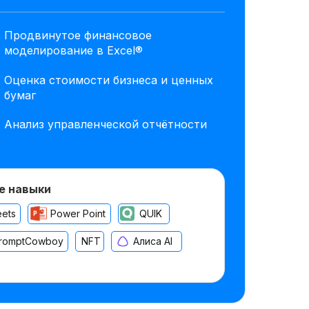
Продвинутое финансовое
моделирование в Excel®
Оценка стоимости бизнеса и ценных
бумаг
Анализ управленческой отчётности
е навыки
eets
Power Point
QUIK
romptCowboy
NFT
Алиса AI