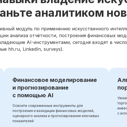
таньте аналитиком но
ивный модуль по применению искусственного интелле
ации анализа отчётности, построения финансовых мод
владеющие AI-инструментами, сегодня входят в число
 hh.ru, LinkedIn, surveys).
Финансовое моделирование
Ал
и прогнозирование
по
с помощью AI
Узнае
торго
Освоите современные инструменты для
инвес
построения и валидации финансовых моделей,
с ис
сценарного анализа и прогнозирования ключевых
показателей