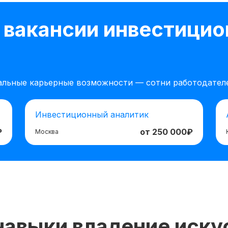
 вакансии инвестицио
альные карьерные возможности — сотни работодателе
Инвестиционный аналитик
₽
от 250 000₽
Москва
 навыки владение иск