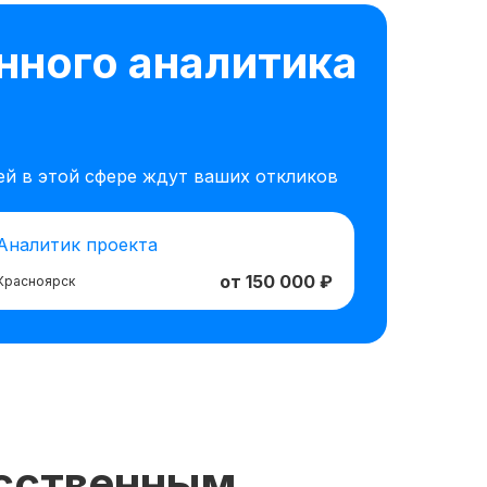
нного аналитика
й в этой сфере ждут ваших откликов
Аналитик проекта
от 150 000 ₽
Красноярск
усственным