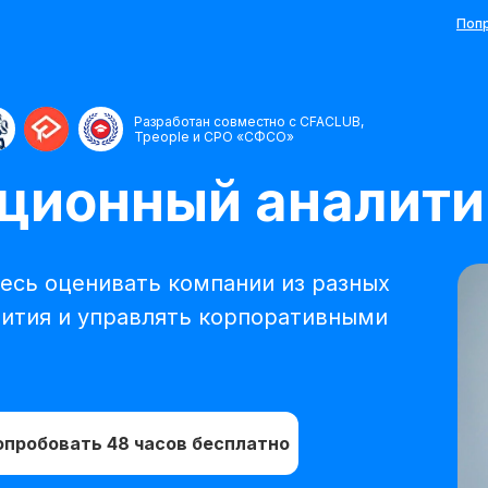
Попр
Разработан совместно с CFACLUB,
Tpeople и СРО «СФСО»
ционный аналити
тесь оценивать компании из разных
вития и управлять корпоративными
опробовать 48 часов бесплатно