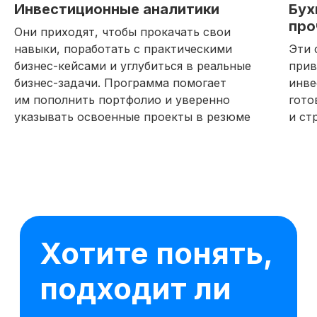
Инвестиционные аналитики
Бух
про
Они приходят, чтобы прокачать свои
навыки, поработать с практическими
Эти 
бизнес-кейсами и углубиться в реальные
прив
бизнес-задачи. Программа помогает
инве
им пополнить портфолио и уверенно
гото
указывать освоенные проекты в резюме
и ст
16 модулей за 7 месяцев
62 практических заданий