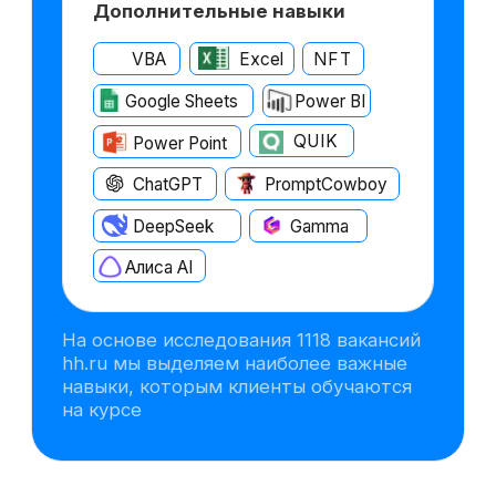
бизнес-кейсы по оценке
инвестиционных проектов,
включая запуск нового продукта,
и применять полученные знания
сразу в деле — в онлайн-формате
и с поддержкой экспертов