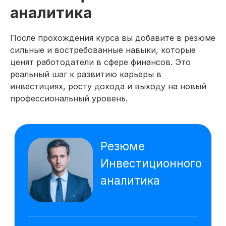
Google Sheets
Power BI
аналитика
QUIK
Power Point
ChatGPT
PromptCowboy
После прохождения курса вы добавите в резюме
DeepSeek
Gamma
сильные и востребованные навыки, которые
Алиса AI
ценят работодатели в сфере финансов. Это
реальный шаг к развитию карьеры в
На основе исследования 1118 вакансий
инвестициях, росту дохода и выходу на новый
hh.ru мы выделяем наиболее важные
навыки, которым клиенты обучаются
профессиональный уровень.
на курсе