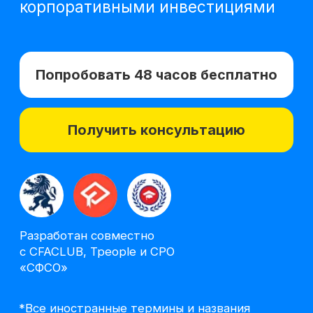
Получить консультацию
Разработан совместно
с CFACLUB, Tpeople и СРО
«СФСО»
*Все иностранные термины и названия
вы можете найти с расшифровкой
на отдельной
странице