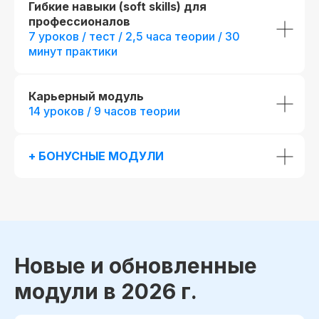
Гибкие навыки (soft skills) для
профессионалов
7 уроков / тест / 2,5 часа теории / 30
минут практики
Карьерный модуль
14 уроков / 9 часов теории
До окончания акции осталось
00
00
00
00
+ БОНУСНЫЕ МОДУЛИ
дней
часов
минута
секунда
Новые и обновленные
модули в 2026 г.