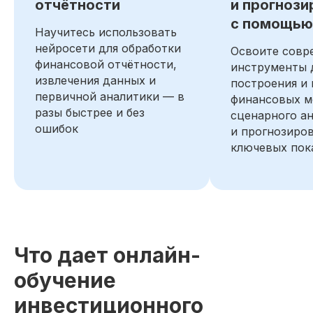
отчётности
и прогнози
Прогнозирование сценариев
с помощью
развития
Научитесь использовать
нейросети для обработки
Оценка стоимости бизнеса и
Освоите совр
ценных бумаг
финансовой отчётности,
инструменты 
извлечения данных и
построения и
Анализ управленческой отчётности
первичной аналитики — в
финансовых м
разы быстрее и без
сценарного а
Подготовил интерактивную
ошибок
и прогнозиро
информационную панель
(дашборд) с финансовыми
ключевых пок
метриками компании
Автоматизировал расчёт
ключевых финансовых
*
*
показателей (NPV
, IRR
, Payback
*
Period
) для инвестиционного
проекта в Excel®
Что дает онлайн-
Технические инструменты.
обучение
Дополнительные навыки
VBA
Excel
NFT
инвестиционного