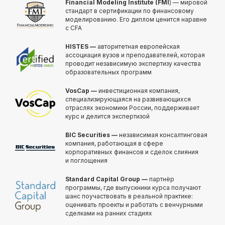
Financial Modeling Institute (FMI
) — мировой
Получить полную
стандарт в сертификации по финансовому
программу курса
моделированию. Его диплом ценится наравне
с CFA
в PDF или попробовать
48 часов бесплатного
HISTES —
авторитетная европейская
демо-доступа
ассоциация вузов и преподавателей, которая
проводит независимую экспертизу качества
ко всему курсу
образовательных программ
VosCap —
инвестиционная компания,
специализирующаяся на развивающихся
Получить программу
отраслях экономики России, поддерживает
курс и делится экспертизой
Попробовать бесплатно
BIC Securities —
независимая консалтинговая
компания, работающая в сфере
корпоративных финансов и сделок слияния
и поглощения
Standard Capital Group —
партнёр
программы, где выпускники курса получают
шанс поучаствовать в реальной практике:
оценивать проекты и работать с венчурными
сделками на ранних стадиях