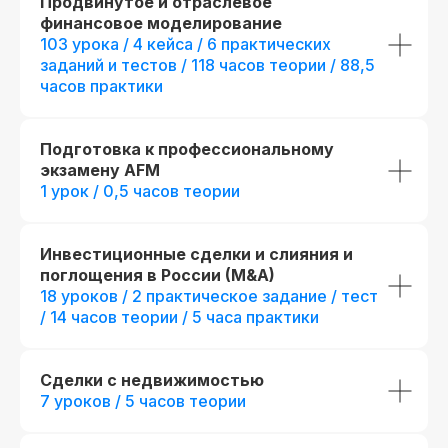
Продвинутое и отраслевое
финансовое моделирование
103 урока / 4 кейса / 6 практических
заданий и тестов / 118 часов теории / 88,5
часов практики
Подготовка к профессиональному
экзамену AFM
1 урок / 0,5 часов теории
Инвестиционные сделки и слияния и
поглощения в России (M&A)
Стандарт
Mini-MBA
18 уроков / 2 практическое задание / тест
Инвестиционный
Mini-MBA: Инв
/ 14 часов теории / 5 часа практики
аналитик
аналитик
Все опции Инвестиц
7 месяцев обучения с практикой
аналитика (стандарт
Сделки с недвижимостью
на реальных проектах
дополнительные пр
7 уроков / 5 часов теории
+ 1 месяц обучения
с прак
424 часа контента и 40 онлайн-
проектах
тестирований
+ 76 часов контента и + 