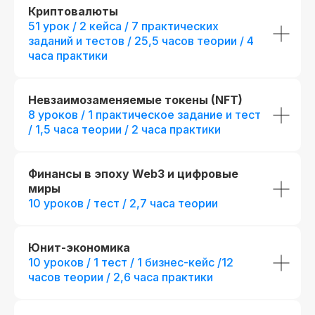
124 практических заданий, 60 бизнес-
Криптовалюты
+ 14 практических заданий
кейсов и сквозной проект
51 урок / 2 кейса / 7 практических
+ 9 модулей:
Производные 
инструменты: опционы, Пр
Презентации и конспекты к урокам
заданий и тестов / 25,5 часов теории / 4
инструменты: фьючерсы, П
Проектное финансирование,
часа практики
Доступ к контенту и обновлениям —
Кратчайший путь в топ-ме
навсегда
Программирование в VBA®, 
возможностей в ОТС, Внеб
предпубличное размещение 
Карьерный центр и база вакансий
+ отдельный куратор
Невзаимозаменяемые токены (NFT)
Официальный диплом (установленного
+ 5 онлайн-встреч 1-на-1
8 уроков / 1 практическое задание и тест
образца)
экспертами курса
/ 1,5 часа теории / 2 часа практики
+ Печатная версия между
Возможность получить диплом
международного образца
fr111106.003
fr140115.004
Финансы в эпоху Web3 и цифровые
r111106.003/мес
r140115.004/ме
миры
Беспроцентная рассрочка на 18 месяцев
Беспроцентная рассрочка н
10 уроков / тест / 2,7 часа теории
Получить консультацию
Получить кон
Юнит-экономика
Новая профессия
Подробнее
10 уроков / 1 тест / 1 бизнес-кейс /12
к сентябрю
часов теории / 2,6 часа практики