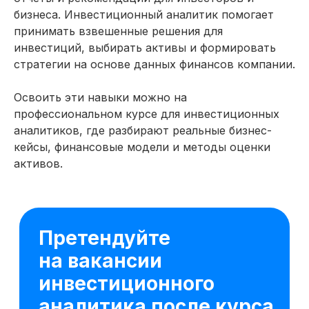
откроются реальные
бизнеса. Инвестиционный аналитик помогает
карьерные возможности —
принимать взвешенные решения для
сотни работодателей в этой
инвестиций, выбирать активы и формировать
сфере ждут ваших откликов
стратегии на основе данных финансов компании.
Москва
Освоить эти навыки можно на
Ведущий специалист
от 350 000 ₽
профессиональном курсе для инвестиционных
аналитиков, где разбирают реальные бизнес-
Москва
кейсы, финансовые модели и методы оценки
Инвестиционный аналитик
активов.
от 250 000₽
Красноярск
Аналитик проекта
от 150 000 ₽