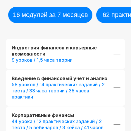
Индустрия финансов и карьерные
возможности
9 уроков / 1,5 часа теории
Диплом о прохождении курса
Удостоверение о пов
квалификации
Лицензия на осуществление
образовательной деятельности
№
Введение в финансовый учет и анализ
Вы получите официальное
Л035−01 271−78/00177 402
удостоверение,
58 уроков / 14 практических заданий / 2
подтверждающее повышени
теста / 33 часа теории / 35 часов
При дополнительной
вашей квалификации, что отк
практики
новые возможности для
регистрации
профессионального развития
Корпоративные финансы
44 урока / 12 практических заданий / 2
теста / 5 вебинаров / 3 кейса / 41 часов