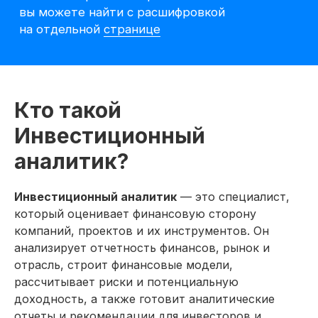
Кто такой
Инвестиционный
аналитик?
Инвестиционный аналитик
— это специалист,
который оценивает финансовую сторону
Претендуйте
компаний, проектов и их инструментов. Он
на вакансии
анализирует отчетность финансов, рынок и
инвестиционного
отрасль, строит финансовые модели,
аналитика после курса
рассчитывает риски и потенциальную
доходность, а также готовит аналитические
После курса перед вами
отчеты и рекомендации для инвесторов и