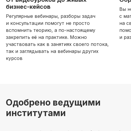
бизнес-кейсов
Вы н
Регулярные вебинары, разборы задач
с ма
и консультации помогут не просто
на с
вспомнить теорию, а по-настоящему
помо
закрепить её на практике. Можно
и ра
участвовать как в занятиях своего потока,
так и заглядывать на вебинары других
курсов
Одобрено ведущими
институтами