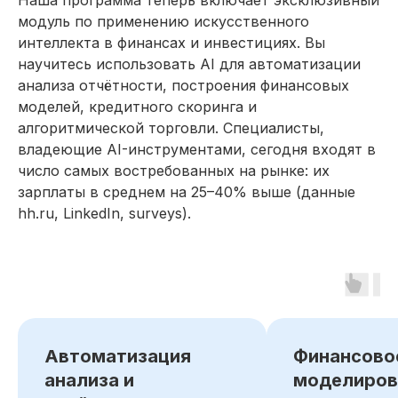
Наша программа теперь включает эксклюзивный
модуль по применению искусственного
интеллекта в финансах и инвестициях. Вы
научитесь использовать AI для автоматизации
Резюме
анализа отчётности, построения финансовых
Инвестиционного
моделей, кредитного скоринга и
аналитика
алгоритмической торговли. Специалисты,
Мои навык
владеющие AI-инструментами, сегодня входят в
число самых востребованных на рынке: их
Разработка и реализация
зарплаты в среднем на 25–40% выше (данные
инвестиционных проектов
hh.ru, LinkedIn, surveys).
Проведение финансового анализа
компаний
Подготовка инвестиционных
отчётов и презентаций
Управление корпоративными
инвестициями
Продвинутое финансовое
Автоматизация
Финансово
моделирование в Excel®
анализа и
моделиров
Финансовый контроль