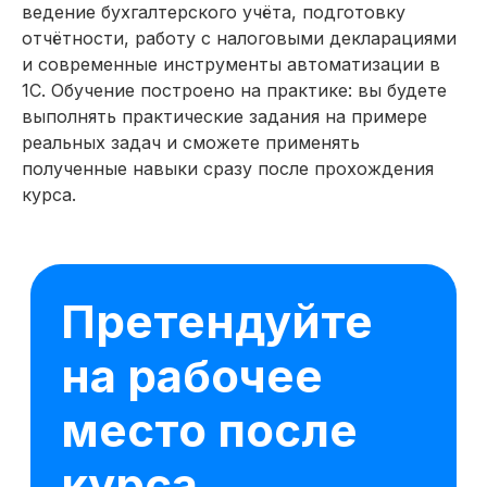
должность главного
ведение бухгалтерского учёта, подготовку
бухгалтера по данным HH.ru
отчётности, работу с налоговыми декларациями
за последний месяц
и современные инструменты автоматизации в
1С. Обучение построено на практике: вы будете
выполнять практические задания на примере
Калуга
Старший специалист с опытом
реальных задач и сможете применять
~6 лет
от 350 000 ₽
полученные навыки сразу после прохождения
курса.
Москва
Средний специалист
с опытом ~3 года
от 200 000 ₽
Санкт-Петербург
Специалист без опыта
от 150 000 ₽