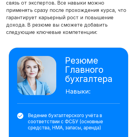
рисков на основе текущей
связь от экспертов. Все навыки можно
отчётности
Подготовила рекомендации для
применять сразу после прохождения курса, что
оптимизации налоговой нагрузки без
гарантирует карьерный рост и повышение
нарушения законодательства.
дохода. В резюме вы сможете добавить
следующие ключевые компетенции:
Составила бухбаланс, отчёт
о финансовых результатах
за квартал
Использовала данные внутреннего
учёта для подготовки к аудиторской
проверке.
Технические инструменты.
Дополнительные навыки
Excel
1С:Бухгалтерия 8.3
ChatGPT
PromptCowboy
DeepSeek
Алиса AI
На основе исследования 11 979 вакансий
hh.ru мы выделяем важные навыки,
которыми вы овладеете