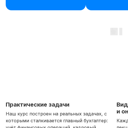
Практические задачи
Вид
и о
Наш курс построен на реальных задачах, с
которыми сталкивается главный бухгалтер:
Кажд
учёт финансовых операций, кадровый
лекц