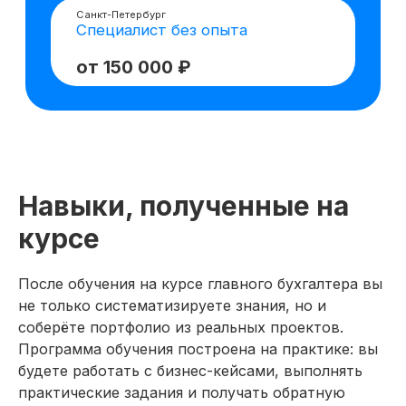
Расчёт заработной платы, больничных,
отпускных и страховых взносов в 1С
Продвинутая работа в Excel: сводные
таблицы, Power Query, дашборды,
финансовые модели
Налоговое планирование и оптимизация с
учётом изменений 2026 года
Управление денежными потоками и
контроль операций, включая отчёт о
движении денежных средств
Навыки, полученные на
Подготовка и сдача налоговой и
бухгалтерской отчётности (ОСНО, УСН,
курсе
НДС, налог на прибыль)
Использование нейросетей для
автоматизации бухгалтерских задач и
После обучения на курсе главного бухгалтера вы
анализа данных
не только систематизируете знания, но и
Подготовка к аудиторским проверкам и
соберёте портфолио из реальных проектов.
взаимодействие с контролирующими
Программа обучения построена на практике: вы
органами
будете работать с бизнес-кейсами, выполнять
практические задания и получать обратную
Провела анализ налоговых