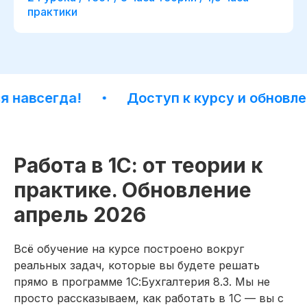
практики
авсегда!
Доступ к курсу и обновлени
Работа в 1С: от теории к
практике. Обновление
апрель 2026
начало обучения: start113119.001
Дополнительная
Всё обучение на курсе построено вокруг
скидка 10%
реальных задач, которые вы будете решать
при полной оплате
прямо в программе 1С:Бухгалтерия 8.3. Мы не
просто рассказываем, как работать в 1С — вы с