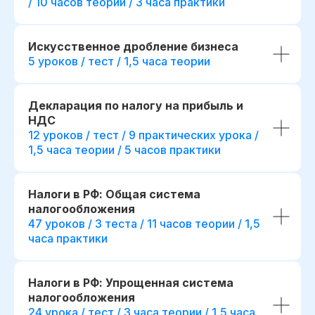
/ 10 часов теории / 3 часа практики
Искусственное дробление бизнеса
5 уроков / тест / 1,5 часа теории
Декларация по налогу на прибыль и
НДС
12 уроков / тест / 9 практических урока /
1,5 часа теории / 5 часов практики
Налоги в РФ: Общая система
Диплом о прохождении курса
Удостоверение о пов
налогообложения
квалификации
47 уроков / 3 теста / 11 часов теории / 1,5
Лицензия на осуществление
часа практики
образовательной деятельности
№
Вы получите официальное
Л035−01 271−78/00177 402
удостоверение,
подтверждающее повышени
При дополнительной
вашей квалификации, что отк
Налоги в РФ: Упрощенная система
новые возможности для
регистрации
налогообложения
профессионального развития
24 урока / тест / 3 часа теории / 1,5 часа