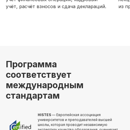
учёт, расчёт взносов и сдача деклараций.
из п
Программа
соответствует
международным
стандартам
HISTES
— Европейская ассоциация
университетов и преподавателей высшей
школы, которая проводит независимую
экспертизу качества образования, оценивает