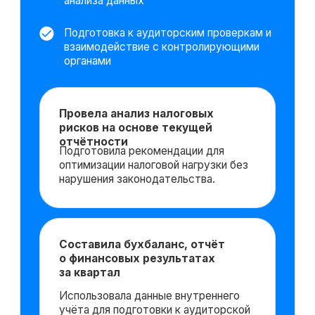
Хотите понять,
подходит ли
вам данная
профессия?
Попробовать 48 часов
бесплатно