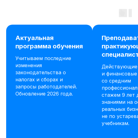
Актуальная
Преподава
программа обучения
практикую
специалис
Учитываем последние
изменения
Действующие 
законодательства о
и финансовые
налогах и сборах и
со средним
запросы работодателей.
профессиона
Обновление 2026 года.
стажем 9 лет 
знаниями на 
реальных бизн
не по устаре
учебникам.