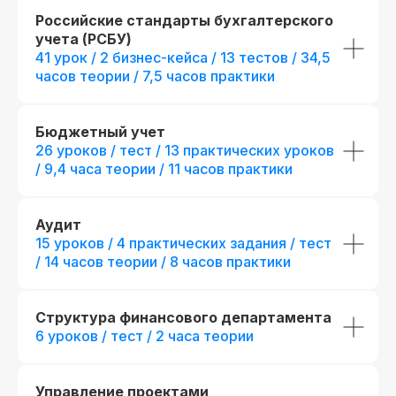
Российские стандарты бухгалтерского
учета (РСБУ)
41 урок / 2 бизнес-кейса / 13 тестов / 34,5
часов теории / 7,5 часов практики
Бюджетный учет
26 уроков / тест / 13 практических уроков
/ 9,4 часа теории / 11 часов практики
Аудит
15 уроков / 4 практических задания / тест
/ 14 часов теории / 8 часов практики
Получить полную
Структура финансового департамента
программу курса
6 уроков / тест / 2 часа теории
в PDF или попробовать
48 часов бесплатного
Управление проектами
демо-доступа