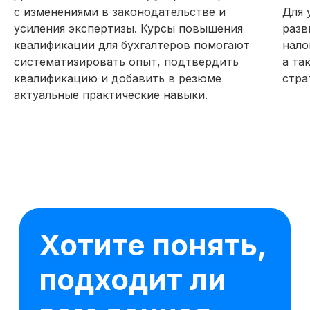
с изменениями в законодательстве и
Для 
усиления экспертизы. Курсы повышения
разв
квалификации для бухгалтеров помогают
нало
систематизировать опыт, подтвердить
а та
квалификацию и добавить в резюме
стра
актуальные практические навыки.
16 модулей за 3 месяца
59 практических заданий