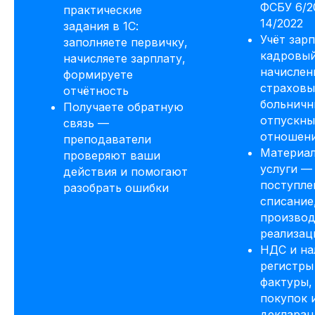
ФСБУ 6/2
практические
Сделаем скидку! Если вы нашли
14/2022
задания в 1С:
похожий курс дешевле
Учёт зар
заполняете первичку,
кадровый
Потоковый и асинхронный
начисляете зарплату,
формат обучения
начислени
формируете
страховы
отчётность
До 50% экономии на покупку
больничн
Получаете обратную
по нашей программе обмена
отпускны
связь —
отношен
преподаватели
До окончания акции осталось
Материал
00
00
00
00
проверяют ваши
дней
часов
минута
секунда
услуги —
действия и помогают
поступле
разобрать ошибки
Получай подарки от партнеров
списание
при покупке курса
производ
реализац
НДС и на
регистры
фактуры,
покупок 
декларац