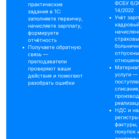
ФСБУ 6/2
практические
Сделаем скидку! Если вы нашли
14/2022
задания в 1С:
похожий курс дешевле
Учёт зар
заполняете первичку,
кадровый
Потоковый и асинхронный
начисляете зарплату,
формат обучения
начислени
формируете
страховы
отчётность
До 50% экономии на покупку
больничн
Получаете обратную
по нашей программе обмена
отпускны
связь —
отношен
преподаватели
До окончания акции осталось
Материал
00
00
00
00
проверяют ваши
дней
часов
минута
секунда
услуги —
действия и помогают
поступле
разобрать ошибки
Получай подарки от партнеров
списание
при покупке курса
производ
реализац
НДС и на
регистры
фактуры,
покупок 
декларац