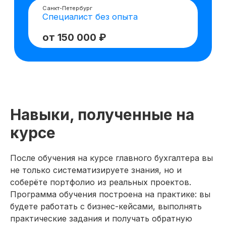
Расчёт заработной платы, больничных,
отпускных и страховых взносов в 1С
Продвинутая работа в Excel: сводные
таблицы, Power Query, дашборды,
финансовые модели
Налоговое планирование и оптимизация с
учётом изменений 2026 года
Управление денежными потоками и
контроль операций, включая отчёт о
движении денежных средств
Навыки, полученные на
Подготовка и сдача налоговой и
бухгалтерской отчётности (ОСНО, УСН,
курсе
НДС, налог на прибыль)
Использование нейросетей для
автоматизации бухгалтерских задач и
После обучения на курсе главного бухгалтера вы
анализа данных
не только систематизируете знания, но и
Подготовка к аудиторским проверкам и
соберёте портфолио из реальных проектов.
взаимодействие с контролирующими
Программа обучения построена на практике: вы
органами
будете работать с бизнес-кейсами, выполнять
практические задания и получать обратную
Провела анализ налоговых