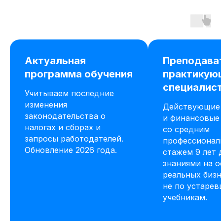
Актуальная
Преподава
программа обучения
практикую
специалис
Учитываем последние
изменения
Действующие 
законодательства о
и финансовые
налогах и сборах и
со средним
запросы работодателей.
профессиона
Обновление 2026 года.
стажем 9 лет 
знаниями на 
реальных бизн
не по устаре
учебникам.