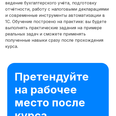
должность главного
ведение бухгалтерского учёта, подготовку
бухгалтера по данным HH.ru
отчётности, работу с налоговыми декларациями
за последний месяц
и современные инструменты автоматизации в
1С. Обучение построено на практике: вы будете
выполнять практические задания на примере
Калуга
Старший специалист с опытом
реальных задач и сможете применять
~6 лет
от 350 000 ₽
полученные навыки сразу после прохождения
курса.
Москва
Средний специалист
с опытом ~3 года
от 200 000 ₽
Санкт-Петербург
Специалист без опыта
от 150 000 ₽