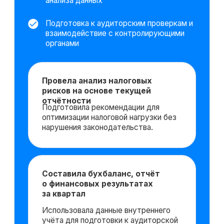
Хотите понять,
подходит ли
вам данная
профессия?
Попробовать 48 часов
бесплатно