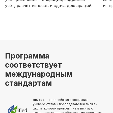
учёт, расчёт взносов и сдача деклараций.
из п
Программа
соответствует
международным
стандартам
HISTES
— Европейская ассоциация
университетов и преподавателей высшей
школы, которая проводит независимую
экспертизу качества образования, оценивает