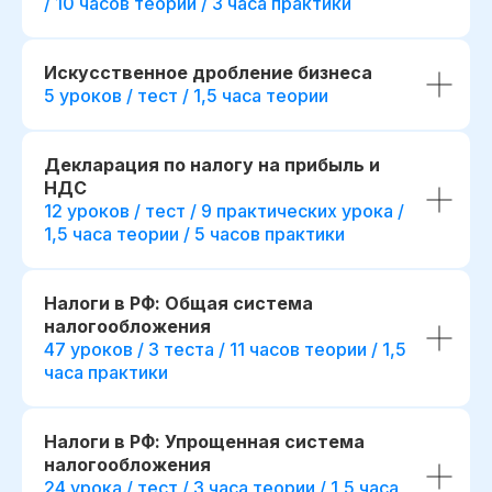
/ 10 часов теории / 3 часа практики
Искусственное дробление бизнеса
5 уроков / тест / 1,5 часа теории
Декларация по налогу на прибыль и
НДС
12 уроков / тест / 9 практических урока /
1,5 часа теории / 5 часов практики
Налоги в РФ: Общая система
Диплом о прохождении курса
Удостоверение о пов
налогообложения
квалификации
47 уроков / 3 теста / 11 часов теории / 1,5
Лицензия на осуществление
часа практики
образовательной деятельности
№
Вы получите официальное
Л035−01 271−78/00177 402
удостоверение,
подтверждающее повышени
При дополнительной
вашей квалификации, что отк
Налоги в РФ: Упрощенная система
новые возможности для
регистрации
налогообложения
профессионального развития
24 урока / тест / 3 часа теории / 1,5 часа