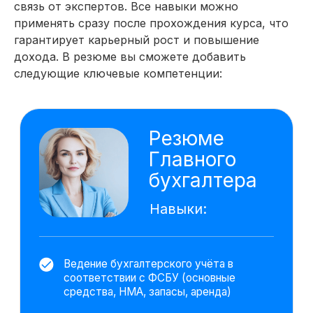
рисков на основе текущей
связь от экспертов. Все навыки можно
отчётности
Подготовила рекомендации для
применять сразу после прохождения курса, что
оптимизации налоговой нагрузки без
гарантирует карьерный рост и повышение
нарушения законодательства.
дохода. В резюме вы сможете добавить
следующие ключевые компетенции:
Составила бухбаланс, отчёт
о финансовых результатах
за квартал
Использовала данные внутреннего
учёта для подготовки к аудиторской
проверке.
Технические инструменты.
Дополнительные навыки
Excel
1С:Бухгалтерия 8.3
ChatGPT
PromptCowboy
DeepSeek
Алиса AI
На основе исследования 11 979 вакансий
hh.ru мы выделяем важные навыки,
которыми вы овладеете