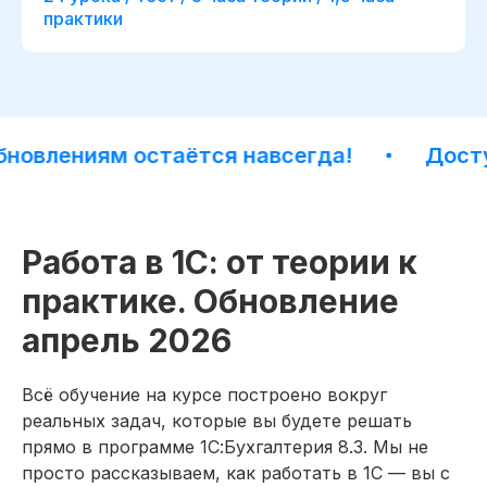
практики
влениям остаётся навсегда!
Доступ к
Работа в 1С: от теории к
практике. Обновление
апрель 2026
начало обучения: start113119.001
Дополнительная
Всё обучение на курсе построено вокруг
скидка 10%
реальных задач, которые вы будете решать
при полной оплате
прямо в программе 1С:Бухгалтерия 8.3. Мы не
просто рассказываем, как работать в 1С — вы с