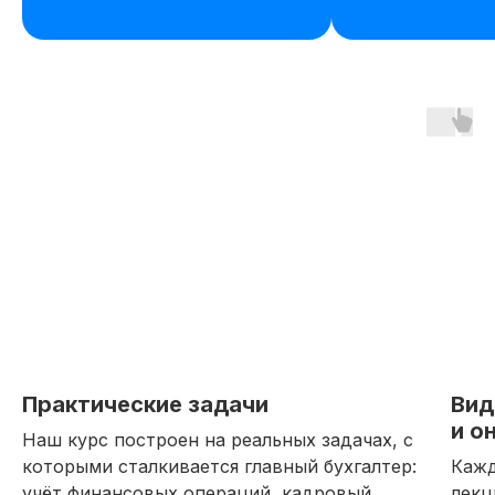
Практические задачи
Вид
и о
Наш курс построен на реальных задачах, с
которыми сталкивается главный бухгалтер:
Кажд
учёт финансовых операций, кадровый
лекц