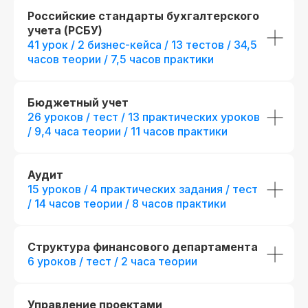
Российские стандарты бухгалтерского
учета (РСБУ)
41 урок / 2 бизнес-кейса / 13 тестов / 34,5
часов теории / 7,5 часов практики
Бюджетный учет
26 уроков / тест / 13 практических уроков
/ 9,4 часа теории / 11 часов практики
Аудит
15 уроков / 4 практических задания / тест
/ 14 часов теории / 8 часов практики
Получить полную
Структура финансового департамента
программу курса
6 уроков / тест / 2 часа теории
в PDF или попробовать
48 часов бесплатного
Управление проектами
демо-доступа