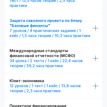
тест / 13,5 часов теории / 2,5 часа
практики
Защита сквозного проекта по блоку
"Базовые финансы"
Являемся официальными
7 уроков / 4 практических задания / 1
администраторами экзамена СФА
и даем
20% скидку
на регистрацию
кейс / 1,5 часа теории / 10,3 часа практики
Международные стандарты
финансовой отчетности (МСФО)
34 урока / 2 теста / 1 кейс / 22,4 часов
теории / 59,2 часа практики
Стандарт
Mini-MBA
Mini-MBA: Фин
Финансовый директор
директор
Юнит-экономика
12 уроков / 1 тест / 1 кейс / 13,8 часов
Все опции финансов
(стандарт) + допол
теории / 2,3 часа практики
6 месяцев обучения с практикой
преимущества:
на реальных проектах
+ 3 месяца
обучени
на реальных проект
300 часов контента + 31 онлайн-
Проектное финансирование
тест