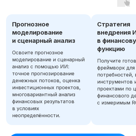
Получите бесплатный доступ ко всем
материалам курса на 48 часов, чтобы
Прогнозное
Стратегия
оценить качество программы,
погрузиться в обучение и принять
моделирование
внедрения 
обоснованное решение без лишних
и сценарный анализ
в финансов
сомнений
функцию
Освоите прогнозное
Попробовать 48 часов бесплатно
моделирование и сценарный
Получите гото
анализ с помощью ИИ:
фреймворк для
точное прогнозирование
потребностей,
денежных потоков, оценка
инструментов 
инвестиционных проектов,
проектами по 
многовариантный анализ
финансового д
финансовых результатов
с измеримым R
в условиях
неопределённости.