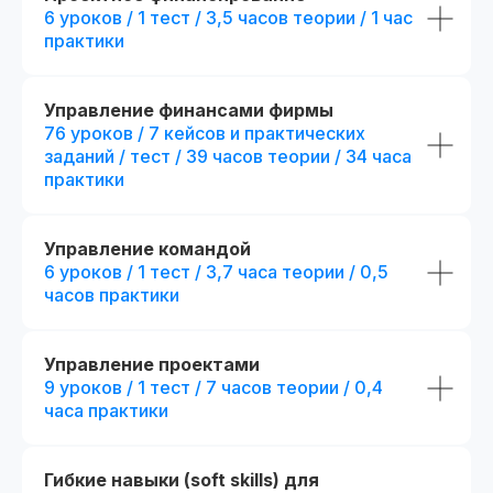
+ 194 часа контента
6 уроков / 1 тест / 3,5 часов теории / 1 час
тестов
практики
25 практических заданий и 52
+ 4 практических за
кейса + сквозной проект
кейса
+ 2 модуля.
Посмотр
Презентации и конспекты
Управление финансами фирмы
к урокам
76 уроков / 7 кейсов и практических
+ 5 онлайн-встреч 1
с выбранными эксп
заданий / тест / 39 часов теории / 34 часа
Доступ к контенту
практики
и обновлениям — навсегда
+ Печатная версия
международного д
Карьерный центр и база
вакансий
Управление командой
fr111307.005
fr140090.000
6 уроков / 1 тест / 3,7 часа теории / 0,5
r111307.005/мес
r140090.000/мес
Официальный диплом
часов практики
Беспроцентная рассрочка на 18 месяцев
Беспроцентная рассрочка н
Возможность получить диплом
Отправить заявку
Отправить
международного образца
Управление проектами
9 уроков / 1 тест / 7 часов теории / 0,4
Попробовать 48 часов бесплатно
Попробовать 48 ч
часа практики
Гибкие навыки (soft skills) для