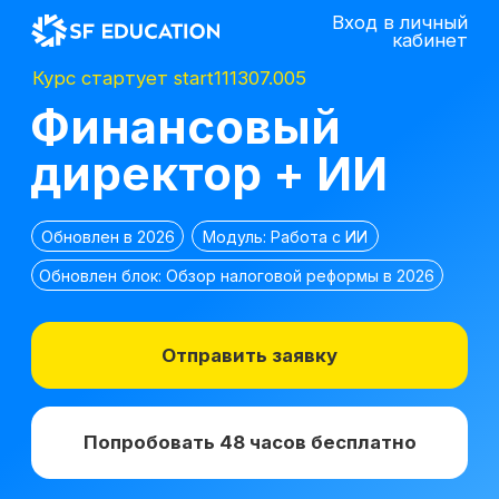
Вход в личный
кабинет
Курс стартует start111307.005
Финансовый
директор + ИИ
Обновлен в 2026
Модуль: Работа с ИИ
Обновлен блок: Обзор налоговой реформы в 2026
Отправить заявку
Попробовать 48 часов бесплатно
*
2 место в номинации
топ-10 EdTech
компаний
лучшее бизнес-
по качеству
образование 2025 г.
образования в сегменте
ДПО в 2021 г.
*Все иностранные термины и названия