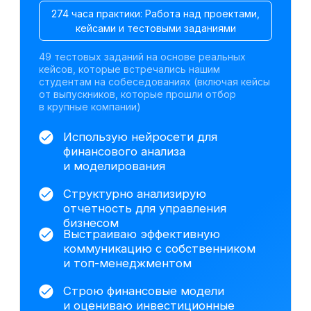
Оцениваю бизнес-риски, управляю
долгом и взаимодействую
с банками
Оцениваю инвестиционные
проекты и рассчитываю ключевые
*
*
*
метрики (NPV
, IRR
, DPP
)
Минимизирую налоговую нагрузку
и снижаю риски проверок
Работаю с данными, визуализирую
*
результаты и строю дашборды
Работа с инструментами для
визуализации данных
Excel
1С:Бухгалтерия 8.3
ChatGPT
Gamma
Алиса AI
DeepSeek
Power Point
Claude AI
Power BI
На базе анализа исторических