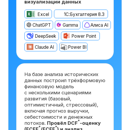
После прохождения курса
вы сможете претендовать
на вакансии востребованной
и высокооплачиваемой
должности
Финансовый директор
с опытом ~6 лет
от 500 000 ₽
Москва
Финансовый директор
с опытом ~3 года
от 350 000 ₽
Краснодар
Финансовый директор
*
на аутсорсинге
от 150 000 ₽
Самара