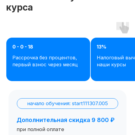
курса
0 - 0 - 18
13%
Рассрочка без процентов,
Налоговый выч
Остались вопросы,
первый взнос через месяц
наши курсы
задайте их нам или
сами ознакомьтесь
с продуктом
Отправить заявку
Попробовать 48 часов бесплатно