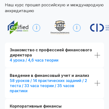
Наш курс прошел российскую и международную
аккредитацию
Начните обучение уже
сегодня
Получите полную программу курса
в PDF или бесплатный доступ ко всем
материалам курса на 48 часов, чтобы
оценить качество программы,
Знакомство с профессией финансового
погрузиться в обучение и принять
директора
обоснованное решение без лишних
сомнений
4 урока / 4,6 часа теории
Получить программу
Введение в финансовый учет и анализ
58 уроков / 14 практических заданий / 2
теста / 33 часа теории / 35 часов
Попробовать 48 часов бесплатно
практики
Корпоративные финансы