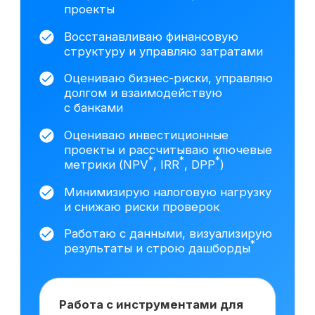
данных построил трёхформовую
финансовую модель
с несколькими сценариями
развития (базовый,
оптимистичный, стрессовый),
включая прогноз выручки,
себестоимости и денежных
*
потоков.
Провёл DCF
-оценку
*
*
(FCFF
/FCFE
) и анализ
чувствительности.
Подготовил
презентацию для собственников
бизнеса с обоснованием
стоимости компании и ключевыми
управленческими выводами.
На основе исследования 3408 вакансий hh.ru
мы выделяем наиболее важные навыки,
которым клиенты обучаются на курсе
Сколько зарабатывает
финансовый директор