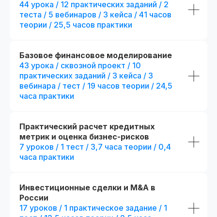
44 урока / 12 практических заданий / 2
теста / 5 вебинаров / 3 кейса / 41 часов
теории / 25,5 часов практики
Базовое финансовое моделирование
43 урока / сквозной проект / 10
практических заданий / 3 кейса / 3
вебинара / тест / 19 часов теории / 24,5
часа практики
Практический расчет кредитных
метрик и оценка бизнес-рисков
Диплом о прохождении курса
Удостоверение о пов
7 уроков / 1 тест / 3,7 часа теории / 0,4
квалификации
Лицензия на осуществление
часа практики
образовательной деятельности
№
Вы получите официальное
Л035−01 271−78/00177 402
удостоверение,
подтверждающее повышени
При дополнительной
вашей квалификации, что отк
Инвестиционные сделки и M&A в
новые возможности для
регистрации
России
профессионального развития
17 уроков / 1 практическое задание / 1