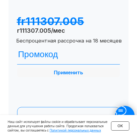
О SF Education
О нас
Блог
Контакты
Наши эксперты
Правовая информация
Сведения об образовательной организации
Отзывы
Cловарь иностранных терминов
Сотрудничество
Наш сайт использует файлы cookie и обрабатывает персональные
Корпоративным клиентам
OK
данные для улучшения работы сайта. Продолжая пользоваться
сайтом, вы соглашаетесь с
Политикой персональных данных
Реферальная программа