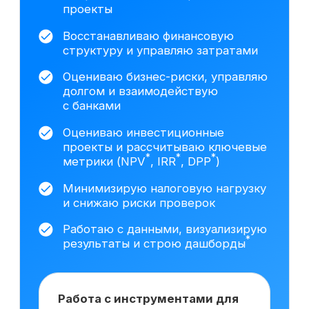
данных построил трёхформовую
финансовую модель
с несколькими сценариями
развития (базовый,
оптимистичный, стрессовый),
включая прогноз выручки,
себестоимости и денежных
*
потоков.
Провёл DCF
-оценку
*
*
(FCFF
/FCFE
) и анализ
чувствительности.
Подготовил
презентацию для собственников
бизнеса с обоснованием
стоимости компании и ключевыми
управленческими выводами.
На основе исследования 3408 вакансий hh.ru
мы выделяем наиболее важные навыки,
которым клиенты обучаются на курсе
Сколько зарабатывает
финансовый директор