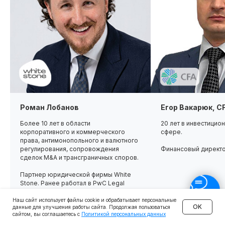
Роман Лобанов
Егор Вакарюк, C
Более 10 лет в области
20 лет в инвестицио
корпоративного и коммерческого
сфере.
права, антимонопольного и валютного
регулирования, сопровождения
Финансовый директ
сделок M&A и трансграничных споров.
Партнер юридической фирмы White
Stone. Ранее работал в PwC Legal
Наш сайт использует файлы cookie и обрабатывает персональные
OK
данные для улучшения работы сайта. Продолжая пользоваться
сайтом, вы соглашаетесь с
Политикой персональных данных