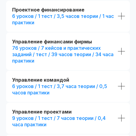
fr111307.005
fr140090.000
r111307.005/мес
r140090.000/мес
Проектное финансирование
Официальный диплом
Беспроцентная рассрочка на 18 месяцев
Беспроцентная рассрочка н
6 уроков / 1 тест / 3,5 часов теории / 1 час
Возможность получить диплом
практики
Отправить заявку
Отправить
международного образца
Управление финансами фирмы
Попробовать 48 часов бесплатно
Попробовать 48 ч
76 уроков / 7 кейсов и практических
заданий / тест / 39 часов теории / 34 часа
практики
Управление командой
6 уроков / 1 тест / 3,7 часа теории / 0,5
часов практики
Управление проектами
9 уроков / 1 тест / 7 часов теории / 0,4
часа практики