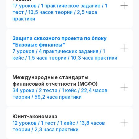
17 уроков / 1 практическое задание / 1
тест / 13,5 часов теории / 2,5 часа
Стандарт
Mini-MBA
практики
Mini-MBA: Фин
Финансовый директор
директор
Защита сквозного проекта по блоку
Все опции финансов
"Базовые финансы"
(стандарт) + допол
6 месяцев обучения с практикой
преимущества:
7 уроков / 4 практических задания / 1
на реальных проектах
+ 3 месяца
обучени
кейс / 1,5 часа теории / 10,3 часа практики
на реальных проект
300 часов контента + 31 онлайн-
тест
+ 194 часа контента
тестов
Международные стандарты
25 практических заданий и 52
финансовой отчетности (МСФО)
+ 4 практических за
кейса + сквозной проект
кейса
34 урока / 2 теста / 1 кейс / 22,4 часов
теории / 59,2 часа практики
+ 2 модуля.
Посмотр
Презентации и конспекты
к урокам
+ 5 онлайн-встреч 1
с выбранными эксп
Доступ к контенту
Юнит-экономика
и обновлениям — навсегда
+ Печатная версия
12 уроков / 1 тест / 1 кейс / 13,8 часов
международного д
теории / 2,3 часа практики
Карьерный центр и база
вакансий