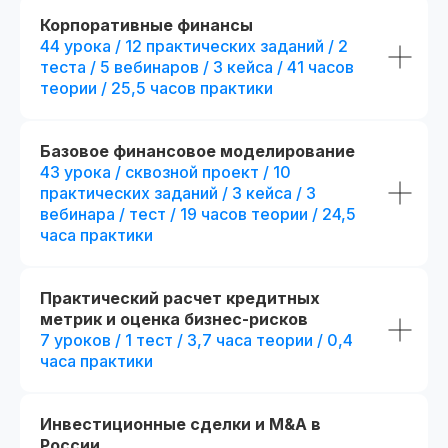
Корпоративные финансы
44 урока / 12 практических заданий / 2
Диплом о прохождении курса
Удостоверение о пов
теста / 5 вебинаров / 3 кейса / 41 часов
квалификации
Лицензия на осуществление
теории / 25,5 часов практики
образовательной деятельности
№
Вы получите официальное
Л035−01 271−78/00177 402
удостоверение,
подтверждающее повышени
Базовое финансовое моделирование
При дополнительной
вашей квалификации, что отк
43 урока / сквозной проект / 10
новые возможности для
регистрации
профессионального развития
практических заданий / 3 кейса / 3
вебинара / тест / 19 часов теории / 24,5
часа практики
Практический расчет кредитных
метрик и оценка бизнес-рисков
Являемся официальными
7 уроков / 1 тест / 3,7 часа теории / 0,4
администраторами экзамена СФА
часа практики
и даем
20% скидку
на регистрацию
Инвестиционные сделки и M&A в
России