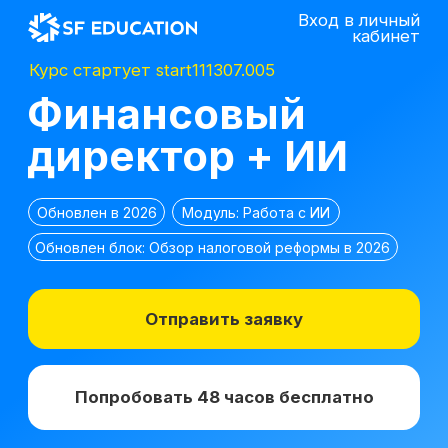
Вход в личный
кабинет
Курс стартует start111307.005
Финансовый
директор + ИИ
Обновлен в 2026
Модуль: Работа с ИИ
Обновлен блок: Обзор налоговой реформы в 2026
Отправить заявку
Попробовать 48 часов бесплатно
*
2 место в номинации
топ-10 EdTech
компаний
лучшее бизнес-
по качеству
образование 2025 г.
образования в сегменте
ДПО в 2021 г.
*Все иностранные термины и названия