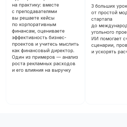
на практику: вместе
3 больших урок
с преподавателями
от простой мо
вы решаете кейсы
стартапа
по корпоративным
до междунаро
финансам, оцениваете
угольного прое
эффективность бизнес-
ИИ помогает с
проектов и учитесь мыслить
сценарии, пров
как финансовый директор.
и ускорять рас
Один из примеров — анализ
роста рекламных расходов
и его влияния на выручку
Начните обучение уже
сегодня
Получите полную программу курса
в PDF или бесплатный доступ ко всем
материалам курса на 48 часов, чтобы
оценить качество программы,
погрузиться в обучение и принять
обоснованное решение без лишних