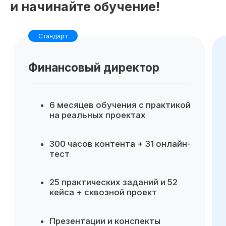
и начинайте обучение!
Для компании
Готовые инструменты для
аналитики и управленческих
решений
Повышение эффективности
финансового управления
Возможность делегировать
аналитику внутри команды, без
привлечения внешних
консультантов
Снижение финансовых рисков
за счет более точного
планирования и контроля
Отправить заявку
показателей