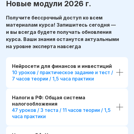
Новые модули 2026 г.
Получите бессрочный доступ ко всем
материалам курса! Запишитесь сегодня —
и вы всегда будете получать обновления
курса. Ваши знания останутся актуальными
на уровне эксперта навсегда
До окончания акции осталось
начало обучения: start111307.005
00
00
00
00
Нейросети для финансов и инвестиций
дней
часов
минута
секунда
10 уроков / практическое задание и тест /
Дополнительная скидка 9 800 ₽
7 часов теории / 1,5 часа практики
при полной оплате
Налоги в РФ: Общая система
fr111307.005
налогообложения
r111307.005/мес
47 уроков / 3 теста / 11 часов теории / 1,5
Беспроцентная рассрочка на 18 месяцев
часа практики