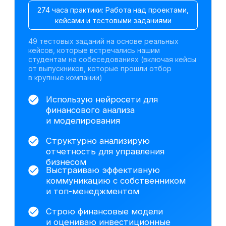
Оцениваю бизнес-риски, управляю
долгом и взаимодействую
с банками
Оцениваю инвестиционные
проекты и рассчитываю ключевые
*
*
*
метрики (NPV
, IRR
, DPP
)
Минимизирую налоговую нагрузку
и снижаю риски проверок
Работаю с данными, визуализирую
*
результаты и строю дашборды
Работа с инструментами для
визуализации данных
Excel
1С:Бухгалтерия 8.3
ChatGPT
Gamma
Алиса AI
DeepSeek
Power Point
Claude AI
Power BI
На базе анализа исторических