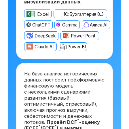
После прохождения курса
вы сможете претендовать
на вакансии востребованной
и высокооплачиваемой
должности
Финансовый директор
с опытом ~6 лет
от 500 000 ₽
Москва
Финансовый директор
с опытом ~3 года
от 350 000 ₽
Краснодар
Финансовый директор
*
на аутсорсинге
от 150 000 ₽
Самара