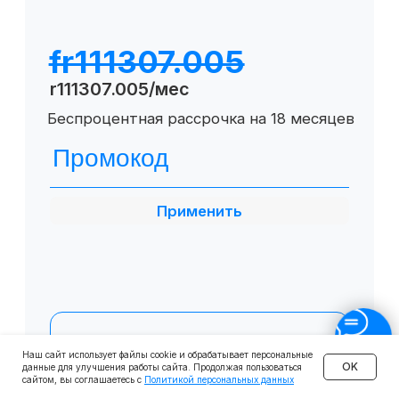
О SF Education
О нас
Блог
Контакты
Наши эксперты
Правовая информация
Сведения об образовательной организации
Отзывы
Cловарь иностранных терминов
Сотрудничество
Наш сайт использует файлы cookie и обрабатывает персональные
Корпоративным клиентам
OK
данные для улучшения работы сайта. Продолжая пользоваться
сайтом, вы соглашаетесь с
Политикой персональных данных
Реферальная программа