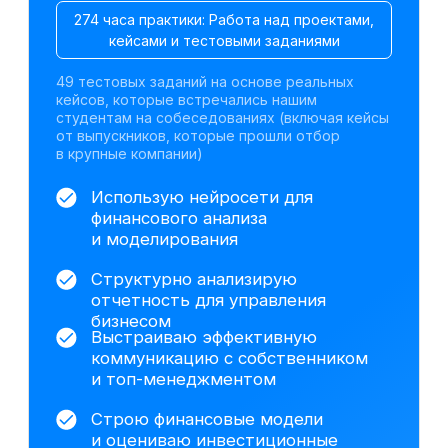
Оцениваю бизнес-риски, управляю
долгом и взаимодействую
с банками
Оцениваю инвестиционные
проекты и рассчитываю ключевые
*
*
*
метрики (NPV
, IRR
, DPP
)
Минимизирую налоговую нагрузку
и снижаю риски проверок
Работаю с данными, визуализирую
*
результаты и строю дашборды
Работа с инструментами для
визуализации данных
Excel
1С:Бухгалтерия 8.3
ChatGPT
Gamma
Алиса AI
DeepSeek
Power Point
Claude AI
Power BI
На базе анализа исторических