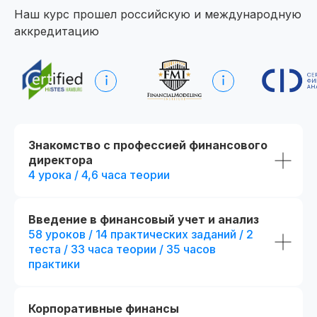
Наш курс прошел российскую и международную
аккредитацию
Начните обучение уже
сегодня
Получите полную программу курса
в PDF или бесплатный доступ ко всем
материалам курса на 48 часов, чтобы
оценить качество программы,
Знакомство с профессией финансового
погрузиться в обучение и принять
директора
обоснованное решение без лишних
сомнений
4 урока / 4,6 часа теории
Получить программу
Введение в финансовый учет и анализ
58 уроков / 14 практических заданий / 2
теста / 33 часа теории / 35 часов
Попробовать 48 часов бесплатно
практики
Корпоративные финансы