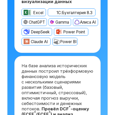
После прохождения курса
вы сможете претендовать
на вакансии востребованной
и высокооплачиваемой
должности
Финансовый директор
с опытом ~6 лет
от 500 000 ₽
Москва
Финансовый директор
с опытом ~3 года
от 350 000 ₽
Краснодар
Финансовый директор
*
на аутсорсинге
от 150 000 ₽
Самара