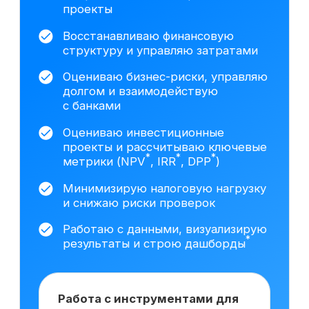
данных построил трёхформовую
финансовую модель
с несколькими сценариями
развития (базовый,
оптимистичный, стрессовый),
включая прогноз выручки,
себестоимости и денежных
*
потоков.
Провёл DCF
-оценку
*
*
(FCFF
/FCFE
) и анализ
чувствительности.
Подготовил
презентацию для собственников
бизнеса с обоснованием
стоимости компании и ключевыми
управленческими выводами.
На основе исследования 3408 вакансий hh.ru
мы выделяем наиболее важные навыки,
которым клиенты обучаются на курсе
Сколько зарабатывает
финансовый директор