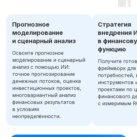
Получите бесплатный доступ ко всем
материалам курса на 48 часов, чтобы
Прогнозное
Стратегия
оценить качество программы,
погрузиться в обучение и принять
моделирование
внедрения 
обоснованное решение без лишних
и сценарный анализ
в финансов
сомнений
функцию
Освоите прогнозное
Попробовать 48 часов бесплатно
моделирование и сценарный
Получите гото
анализ с помощью ИИ:
фреймворк для
точное прогнозирование
потребностей,
денежных потоков, оценка
инструментов 
инвестиционных проектов,
проектами по 
многовариантный анализ
финансового д
финансовых результатов
с измеримым R
в условиях
неопределённости.