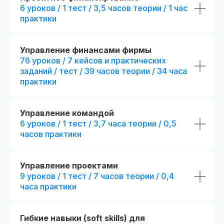
+ 194 часа контента
6 уроков / 1 тест / 3,5 часов теории / 1 час
тестов
практики
25 практических заданий и 52
+ 4 практических за
кейса + сквозной проект
кейса
+ 2 модуля.
Посмотр
Презентации и конспекты
Управление финансами фирмы
к урокам
76 уроков / 7 кейсов и практических
+ 5 онлайн-встреч 1
с выбранными эксп
заданий / тест / 39 часов теории / 34 часа
Доступ к контенту
практики
и обновлениям — навсегда
+ Печатная версия
международного д
Карьерный центр и база
вакансий
Управление командой
fr111307.005
fr140090.000
6 уроков / 1 тест / 3,7 часа теории / 0,5
r111307.005/мес
r140090.000/мес
Официальный диплом
часов практики
Беспроцентная рассрочка на 18 месяцев
Беспроцентная рассрочка н
Возможность получить диплом
Отправить заявку
Отправить
международного образца
Управление проектами
9 уроков / 1 тест / 7 часов теории / 0,4
Попробовать 48 часов бесплатно
Попробовать 48 ч
часа практики
Гибкие навыки (soft skills) для