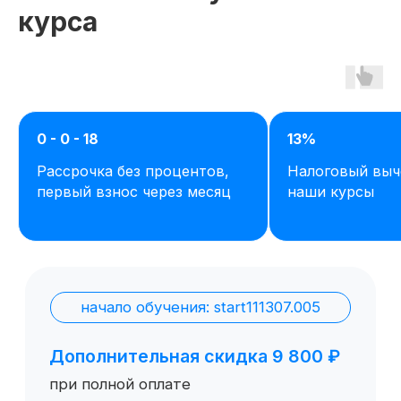
курса
0 - 0 - 18
13%
Рассрочка без процентов,
Налоговый выч
Остались вопросы,
первый взнос через месяц
наши курсы
задайте их нам или
сами ознакомьтесь
с продуктом
Отправить заявку
Попробовать 48 часов бесплатно