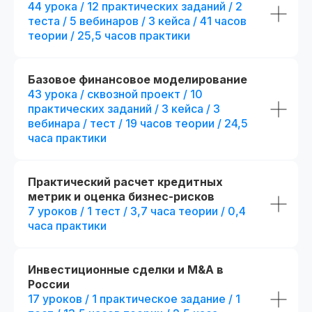
44 урока / 12 практических заданий / 2
теста / 5 вебинаров / 3 кейса / 41 часов
теории / 25,5 часов практики
Базовое финансовое моделирование
43 урока / сквозной проект / 10
практических заданий / 3 кейса / 3
вебинара / тест / 19 часов теории / 24,5
часа практики
Практический расчет кредитных
метрик и оценка бизнес-рисков
Диплом о прохождении курса
Удостоверение о пов
7 уроков / 1 тест / 3,7 часа теории / 0,4
квалификации
Лицензия на осуществление
часа практики
образовательной деятельности
№
Вы получите официальное
Л035−01 271−78/00177 402
удостоверение,
подтверждающее повышени
При дополнительной
вашей квалификации, что отк
Инвестиционные сделки и M&A в
новые возможности для
регистрации
России
профессионального развития
17 уроков / 1 практическое задание / 1