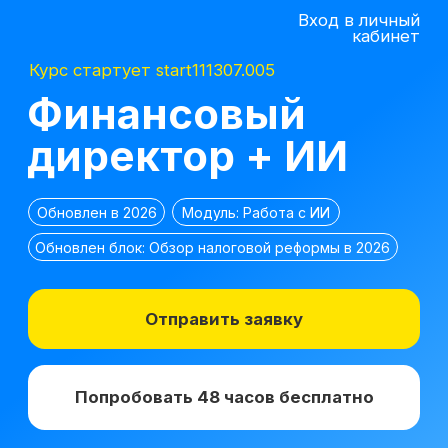
Вход в личный
кабинет
Курс стартует start111307.005
Финансовый
директор + ИИ
Обновлен в 2026
Модуль: Работа с ИИ
Обновлен блок: Обзор налоговой реформы в 2026
Отправить заявку
Попробовать 48 часов бесплатно
*
2 место в номинации
топ-10 EdTech
компаний
лучшее бизнес-
по качеству
образование 2025 г.
образования в сегменте
ДПО в 2021 г.
*Все иностранные термины и названия