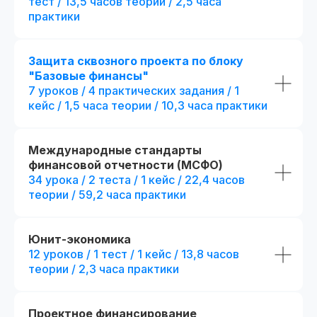
тест / 13,5 часов теории / 2,5 часа
практики
Защита сквозного проекта по блоку
"Базовые финансы"
Являемся официальными
7 уроков / 4 практических задания / 1
администраторами экзамена СФА
и даем
20% скидку
на регистрацию
кейс / 1,5 часа теории / 10,3 часа практики
Международные стандарты
финансовой отчетности (МСФО)
34 урока / 2 теста / 1 кейс / 22,4 часов
теории / 59,2 часа практики
Стандарт
Mini-MBA
Mini-MBA: Фин
Финансовый директор
директор
Юнит-экономика
12 уроков / 1 тест / 1 кейс / 13,8 часов
Все опции финансов
(стандарт) + допол
теории / 2,3 часа практики
6 месяцев обучения с практикой
преимущества:
на реальных проектах
+ 3 месяца
обучени
на реальных проект
300 часов контента + 31 онлайн-
Проектное финансирование
тест