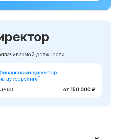
иректор
ооплачиваемой должности
Финансовый директор
*
на аутсорсинге
от 150 000 ₽
Самара