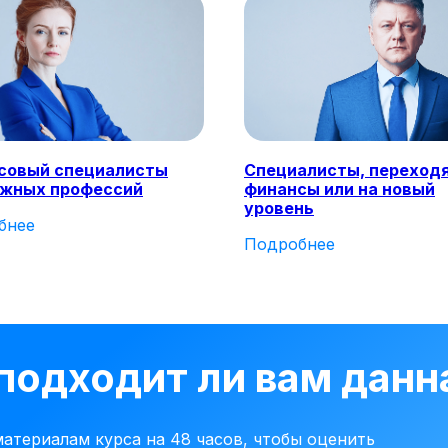
совый специалисты
Специалисты, переход
ежных профессий
финансы или на новый
уровень
бнее
Подробнее
 подходит ли вам дан
атериалам курса на 48 часов, чтобы оценить