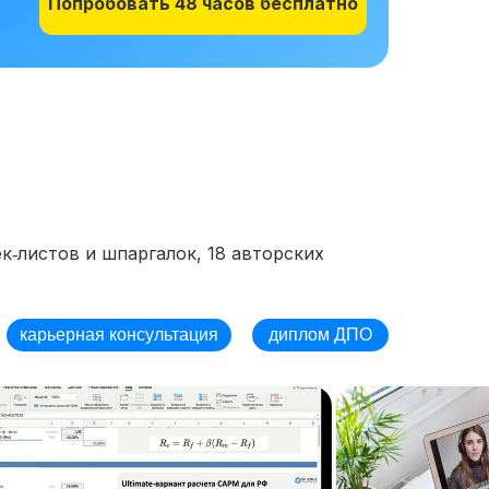
Попробовать 48 часов бесплатно
к‑листов и шпаргалок, 18 авторских
карьерная консультация
диплом ДПО