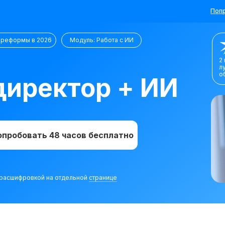
Попр
 реформы в 2026
Модуль: Работа с ИИ
2
л
о
иректор + ИИ
опробовать 48 часов бесплатно
с расшифровкой на отдельной
странице