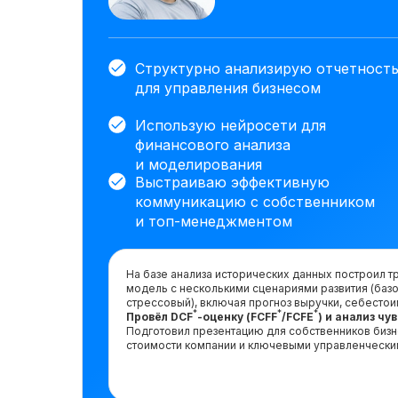
Структурно анализирую отчетност
для управления бизнесом
Использую нейросети для
финансового анализа
и моделирования
Выстраиваю эффективную
коммуникацию с собственником
и топ-менеджментом
На базе анализа исторических данных построил
модель с несколькими сценариями развития (базо
стрессовый), включая прогноз выручки, себестои
*
*
*
Провёл DCF
-оценку (FCFF
/FCFE
) и анализ ч
Подготовил презентацию для собственников биз
стоимости компании и ключевыми управленчески