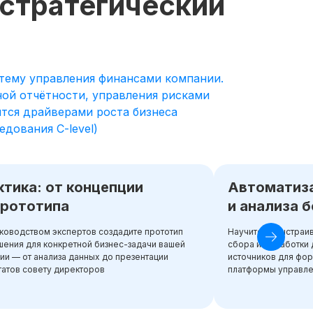
 стратегический
тему управления финансами компании.
ной отчётности, управления рисками
тся драйверами роста бизнеса
дования C-level)
ктика: от концепции
Автоматиз
прототипа
и анализа 
ководством экспертов создадите прототип
Научитесь выстраи
ения для конкретной бизнес-задачи вашей
сбора и обработки 
ии — от анализа данных до презентации
источников для фо
татов совету директоров
платформы управл