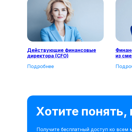
Действующие финансовые
Финан
директора (CFO)
из см
Подробнее
Подро
Хотите понять,
Получите бесплатный доступ ко всем м