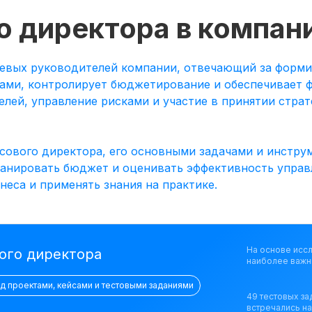
о директора в компан
евых руководителей компании, отвечающий за форм
ами, контролирует бюджетирование и обеспечивает ф
елей, управление рисками и участие в принятии стра
сового директора, его основными задачами и инстру
ланировать бюджет и оценивать эффективность управ
еса и применять знания на практике.
На основе исс
ого директора
наиболее важн
ад проектами, кейсами и тестовыми заданиями
49 тестовых за
встречались н