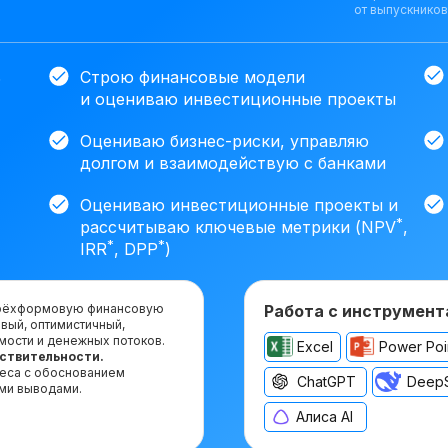
от выпускников
ь
Строю финансовые модели
и оцениваю инвестиционные проекты
Оцениваю бизнес-риски, управляю
долгом и взаимодействую с банками
Оцениваю инвестиционные проекты и
*
рассчитываю ключевые метрики (NPV
,
*
*
IRR
, DPP
)
 трёхформовую финансовую
Работа с инструмент
вый, оптимистичный,
мости и денежных потоков.
Excel
Power Poi
увствительности.
неса с обоснованием
ChatGPT
Deep
ми выводами.
Алиса AI