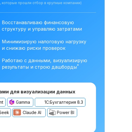
, которые прошли отбор в крупные компании)
Восстанавливаю финансовую
структуру и управляю затратами
Минимизирую налоговую нагрузку
и снижаю риски проверок
Работаю с данными, визуализирую
*
результаты и строю дашборды
ами для визуализации данных
nt
Gamma
1С:Бухгалтерия 8.3
Seek
Claude AI
Power BI