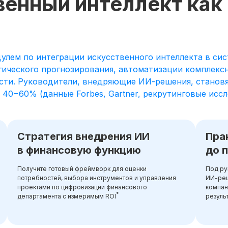
венный интеллект как
лем по интеграции искусственного интеллекта в сис
гического прогнозирования, автоматизации комплекс
ти. Руководители, внедряющие ИИ-решения, становя
0−60% (данные Forbes, Gartner, рекрутинговые иссле
Стратегия внедрения ИИ
Пра
в финансовую функцию
до 
Получите готовый фреймворк для оценки
Под ру
потребностей, выбора инструментов и управления
ИИ-реш
проектами по цифровизации финансового
компан
*
департамента с измеримым ROI
резуль