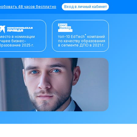
обовать 48 часов бесплатно
Вход в личный кабинет
*
 место в номинации
топ-10 EdTech
компаний
учшее бизнес-
по качеству образования
бразование 2025 г.
в сегменте ДПО в 2021 г.