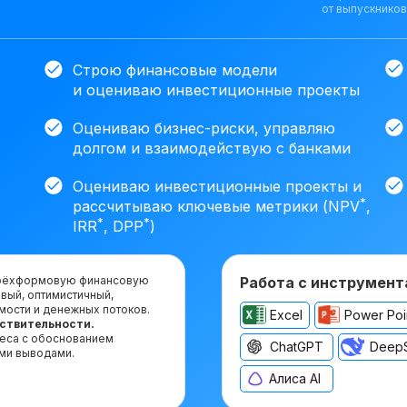
от выпускников
ь
Строю финансовые модели
и оцениваю инвестиционные проекты
Оцениваю бизнес-риски, управляю
долгом и взаимодействую с банками
Оцениваю инвестиционные проекты и
*
рассчитываю ключевые метрики (NPV
,
*
*
IRR
, DPP
)
 трёхформовую финансовую
Работа с инструмент
вый, оптимистичный,
мости и денежных потоков.
Excel
Power Poi
увствительности.
неса с обоснованием
ChatGPT
Deep
ми выводами.
Алиса AI