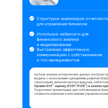
Структурно анализирую отчетност
для управления бизнесом
Использую нейросети для
финансового анализа
и моделирования
Выстраиваю эффективную
коммуникацию с собственником
и топ-менеджментом
На базе анализа исторических данных построил
модель с несколькими сценариями развития (базо
стрессовый), включая прогноз выручки, себестои
*
*
*
Провёл DCF
-оценку (FCFF
/FCFE
) и анализ ч
Подготовил презентацию для собственников биз
стоимости компании и ключевыми управленчески