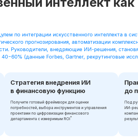
венный интеллект как
лем по интеграции искусственного интеллекта в сис
гического прогнозирования, автоматизации комплекс
ти. Руководители, внедряющие ИИ-решения, становя
0−60% (данные Forbes, Gartner, рекрутинговые иссле
Стратегия внедрения ИИ
Пра
в финансовую функцию
до 
Получите готовый фреймворк для оценки
Под ру
потребностей, выбора инструментов и управления
ИИ-реш
проектами по цифровизации финансового
компан
*
департамента с измеримым ROI
резуль