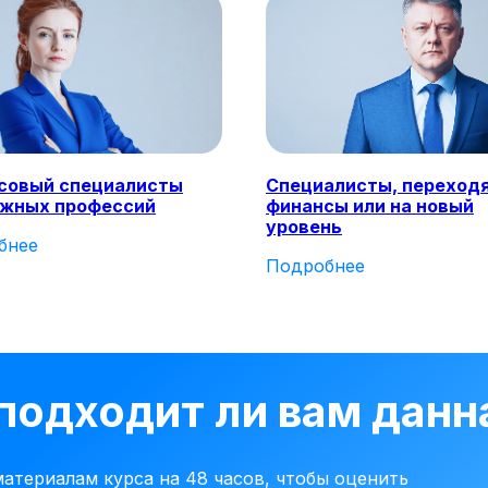
совый специалисты
Специалисты, переход
ежных профессий
финансы или на новый
уровень
бнее
Подробнее
 подходит ли вам дан
атериалам курса на 48 часов, чтобы оценить