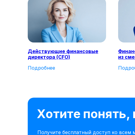
Действующие финансовые
Финан
директора (CFO)
из см
Подробнее
Подро
Хотите понять,
Получите бесплатный доступ ко всем м