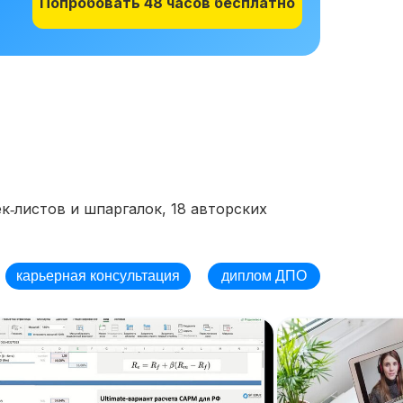
Попробовать 48 часов бесплатно
к‑листов и шпаргалок, 18 авторских
карьерная консультация
диплом ДПО