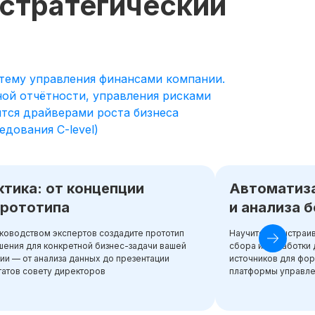
 стратегический
тему управления финансами компании.
ной отчётности, управления рисками
тся драйверами роста бизнеса
дования C-level)
ктика: от концепции
Автоматиз
прототипа
и анализа 
ководством экспертов создадите прототип
Научитесь выстраи
ения для конкретной бизнес-задачи вашей
сбора и обработки 
ии — от анализа данных до презентации
источников для фо
татов совету директоров
платформы управл