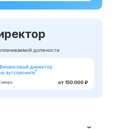
иректор
ооплачиваемой должности
Финансовый директор
*
на аутсорсинге
от 150 000 ₽
Самара