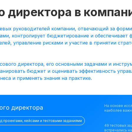
о директора в компан
евых руководителей компании, отвечающий за форм
ами, контролирует бюджетирование и обеспечивает ф
елей, управление рисками и участие в принятии стра
сового директора, его основными задачами и инстру
ланировать бюджет и оценивать эффективность управ
еса и применять знания на практике.
На основе исс
ого директора
наиболее важн
ад проектами, кейсами и тестовыми заданиями
49 тестовых за
встречались н