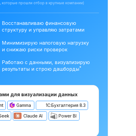
, которые прошли отбор в крупные компании)
Восстанавливаю финансовую
структуру и управляю затратами
Минимизирую налоговую нагрузку
и снижаю риски проверок
Работаю с данными, визуализирую
*
результаты и строю дашборды
ами для визуализации данных
nt
Gamma
1С:Бухгалтерия 8.3
Seek
Claude AI
Power BI