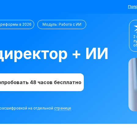
Попр
 реформы в 2026
Модуль: Работа с ИИ
2
л
о
иректор + ИИ
опробовать 48 часов бесплатно
с расшифровкой на отдельной
странице