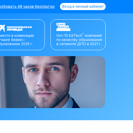
обовать 48 часов бесплатно
Вход в личный кабинет
*
 место в номинации
топ-10 EdTech
компаний
учшее бизнес-
по качеству образования
бразование 2025 г.
в сегменте ДПО в 2021 г.