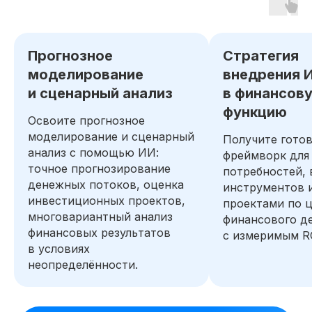
Получите бесплатный доступ ко всем
материалам курса на 48 часов, чтобы
Прогнозное
Стратегия
оценить качество программы,
погрузиться в обучение и принять
моделирование
внедрения 
обоснованное решение без лишних
и сценарный анализ
в финансов
сомнений
функцию
Освоите прогнозное
Попробовать 48 часов бесплатно
моделирование и сценарный
Получите гото
анализ с помощью ИИ:
фреймворк для
точное прогнозирование
потребностей,
денежных потоков, оценка
инструментов 
инвестиционных проектов,
проектами по 
многовариантный анализ
финансового д
финансовых результатов
с измеримым R
в условиях
неопределённости.