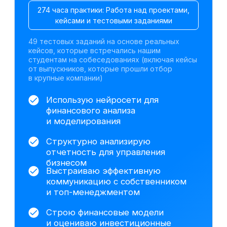
Оцениваю бизнес-риски, управляю
долгом и взаимодействую
с банками
Оцениваю инвестиционные
проекты и рассчитываю ключевые
*
*
*
метрики (NPV
, IRR
, DPP
)
Минимизирую налоговую нагрузку
и снижаю риски проверок
Работаю с данными, визуализирую
*
результаты и строю дашборды
Работа с инструментами для
визуализации данных
Excel
1С:Бухгалтерия 8.3
ChatGPT
Gamma
Алиса AI
DeepSeek
Power Point
Claude AI
Power BI
На базе анализа исторических