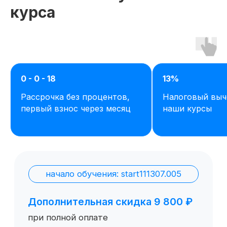
курса
0 - 0 - 18
13%
Рассрочка без процентов,
Налоговый выч
Остались вопросы,
первый взнос через месяц
наши курсы
задайте их нам или
сами ознакомьтесь
с продуктом
Отправить заявку
Попробовать 48 часов бесплатно