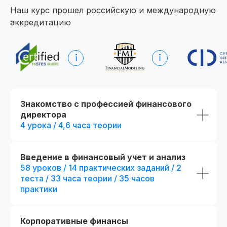
Наш курс прошел российскую и международную
аккредитацию
Начните обучение уже
сегодня
Получите полную программу курса
в PDF или бесплатный доступ ко всем
материалам курса на 48 часов, чтобы
оценить качество программы,
Знакомство с профессией финансового
погрузиться в обучение и принять
директора
обоснованное решение без лишних
сомнений
4 урока / 4,6 часа теории
Получить программу
Введение в финансовый учет и анализ
58 уроков / 14 практических заданий / 2
теста / 33 часа теории / 35 часов
Попробовать 48 часов бесплатно
практики
Корпоративные финансы