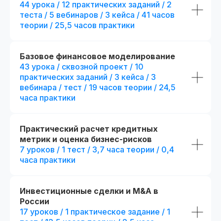
44 урока / 12 практических заданий / 2
теста / 5 вебинаров / 3 кейса / 41 часов
теории / 25,5 часов практики
Базовое финансовое моделирование
43 урока / сквозной проект / 10
практических заданий / 3 кейса / 3
вебинара / тест / 19 часов теории / 24,5
часа практики
Практический расчет кредитных
метрик и оценка бизнес-рисков
Диплом о прохождении курса
Удостоверение о пов
7 уроков / 1 тест / 3,7 часа теории / 0,4
квалификации
Лицензия на осуществление
часа практики
образовательной деятельности
№
Вы получите официальное
Л035−01 271−78/00177 402
удостоверение,
подтверждающее повышени
При дополнительной
вашей квалификации, что отк
Инвестиционные сделки и M&A в
новые возможности для
регистрации
России
профессионального развития
17 уроков / 1 практическое задание / 1