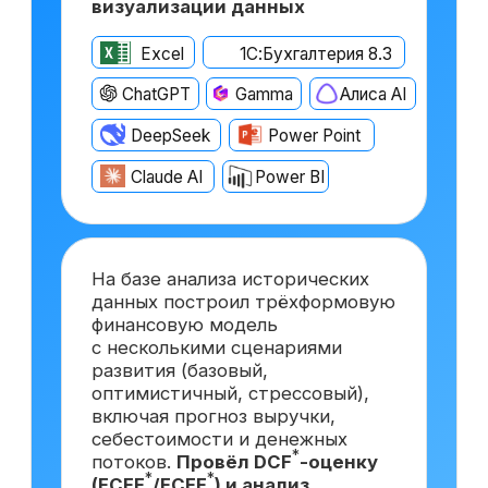
После прохождения курса
вы сможете претендовать
на вакансии востребованной
и высокооплачиваемой
должности
Финансовый директор
с опытом ~6 лет
от 500 000 ₽
Москва
Финансовый директор
с опытом ~3 года
от 350 000 ₽
Краснодар
Финансовый директор
*
на аутсорсинге
от 150 000 ₽
Самара