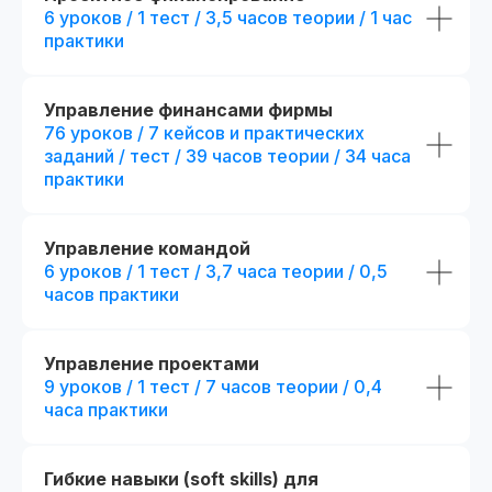
+ 194 часа контента
6 уроков / 1 тест / 3,5 часов теории / 1 час
тестов
практики
25 практических заданий и 52
+ 4 практических за
кейса + сквозной проект
кейса
+ 2 модуля.
Посмотр
Презентации и конспекты
Управление финансами фирмы
к урокам
76 уроков / 7 кейсов и практических
+ 5 онлайн-встреч 1
с выбранными эксп
заданий / тест / 39 часов теории / 34 часа
Доступ к контенту
практики
и обновлениям — навсегда
+ Печатная версия
международного д
Карьерный центр и база
вакансий
Управление командой
fr111307.005
fr140090.000
6 уроков / 1 тест / 3,7 часа теории / 0,5
r111307.005/мес
r140090.000/мес
Официальный диплом
часов практики
Беспроцентная рассрочка на 18 месяцев
Беспроцентная рассрочка н
Возможность получить диплом
Отправить заявку
Отправить
международного образца
Управление проектами
9 уроков / 1 тест / 7 часов теории / 0,4
Попробовать 48 часов бесплатно
Попробовать 48 ч
часа практики
Гибкие навыки (soft skills) для