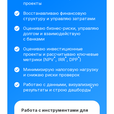
данных построил трёхформовую
финансовую модель
с несколькими сценариями
развития (базовый,
оптимистичный, стрессовый),
включая прогноз выручки,
себестоимости и денежных
*
потоков.
Провёл DCF
-оценку
*
*
(FCFF
/FCFE
) и анализ
чувствительности.
Подготовил
презентацию для собственников
бизнеса с обоснованием
стоимости компании и ключевыми
управленческими выводами.
На основе исследования 3408 вакансий hh.ru
мы выделяем наиболее важные навыки,
которым клиенты обучаются на курсе
Сколько зарабатывает
финансовый директор