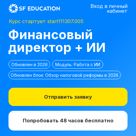
Вход в личный
кабинет
Курс стартует start111307.005
Финансовый
директор + ИИ
Обновлен в 2026
Модуль: Работа с ИИ
Обновлен блок: Обзор налоговой реформы в 2026
Отправить заявку
Попробовать 48 часов бесплатно
*
2 место в номинации
топ-10 EdTech
компаний
лучшее бизнес-
по качеству
образование 2025 г.
образования в сегменте
ДПО в 2021 г.
*Все иностранные термины и названия