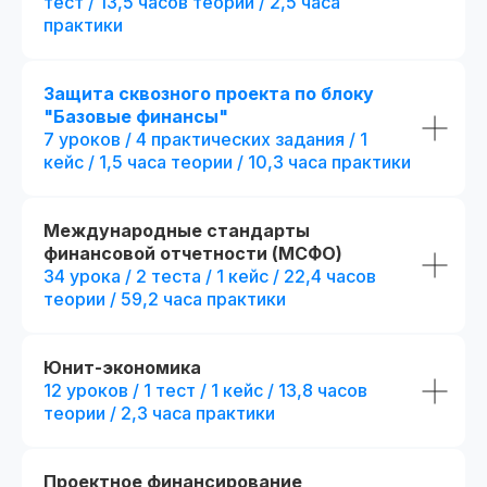
тест / 13,5 часов теории / 2,5 часа
практики
Защита сквозного проекта по блоку
"Базовые финансы"
Являемся официальными
7 уроков / 4 практических задания / 1
администраторами экзамена СФА
и даем
20% скидку
на регистрацию
кейс / 1,5 часа теории / 10,3 часа практики
Международные стандарты
финансовой отчетности (МСФО)
34 урока / 2 теста / 1 кейс / 22,4 часов
теории / 59,2 часа практики
Стандарт
Mini-MBA
Mini-MBA: Фин
Финансовый директор
директор
Юнит-экономика
12 уроков / 1 тест / 1 кейс / 13,8 часов
Все опции финансов
(стандарт) + допол
теории / 2,3 часа практики
6 месяцев обучения с практикой
преимущества:
на реальных проектах
+ 3 месяца
обучени
на реальных проект
300 часов контента + 31 онлайн-
Проектное финансирование
тест