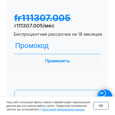
О SF Education
О нас
Блог
Контакты
Наши эксперты
Правовая информация
Сведения об образовательной организации
Отзывы
Cловарь иностранных терминов
Сотрудничество
Наш сайт использует файлы cookie и обрабатывает персональные
Корпоративным клиентам
OK
данные для улучшения работы сайта. Продолжая пользоваться
сайтом, вы соглашаетесь с
Политикой персональных данных
Реферальная программа