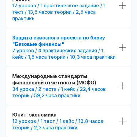
17 уроков / 1 практическое задание / 1
тест / 13,5 часов теории / 2,5 часа
Стандарт
Mini-MBA
практики
Mini-MBA: Фин
Финансовый директор
директор
Защита сквозного проекта по блоку
Все опции финансов
"Базовые финансы"
(стандарт) + допол
6 месяцев обучения с практикой
преимущества:
7 уроков / 4 практических задания / 1
на реальных проектах
+ 3 месяца
обучени
кейс / 1,5 часа теории / 10,3 часа практики
на реальных проект
300 часов контента + 31 онлайн-
тест
+ 194 часа контента
тестов
Международные стандарты
25 практических заданий и 52
финансовой отчетности (МСФО)
+ 4 практических за
кейса + сквозной проект
кейса
34 урока / 2 теста / 1 кейс / 22,4 часов
теории / 59,2 часа практики
+ 2 модуля.
Посмотр
Презентации и конспекты
к урокам
+ 5 онлайн-встреч 1
с выбранными эксп
Доступ к контенту
Юнит-экономика
и обновлениям — навсегда
+ Печатная версия
12 уроков / 1 тест / 1 кейс / 13,8 часов
международного д
теории / 2,3 часа практики
Карьерный центр и база
вакансий