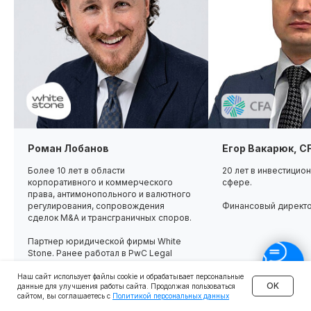
Роман Лобанов
Егор Вакарюк, C
Более 10 лет в области
20 лет в инвестицио
корпоративного и коммерческого
сфере.
права, антимонопольного и валютного
регулирования, сопровождения
Финансовый директ
сделок M&A и трансграничных споров.
Партнер юридической фирмы White
Stone. Ранее работал в PwC Legal
Наш сайт использует файлы cookie и обрабатывает персональные
OK
данные для улучшения работы сайта. Продолжая пользоваться
сайтом, вы соглашаетесь с
Политикой персональных данных