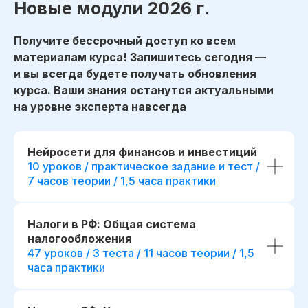
Новые модули 2026 г.
Получите бессрочный доступ ко всем
материалам курса! Запишитесь сегодня —
и вы всегда будете получать обновления
курса. Ваши знания останутся актуальными
на уровне эксперта навсегда
До окончания акции осталось
начало обучения: start111307.005
00
00
00
00
Нейросети для финансов и инвестиций
дней
часов
минута
секунда
10 уроков / практическое задание и тест /
Дополнительная скидка 9 800 ₽
7 часов теории / 1,5 часа практики
при полной оплате
Налоги в РФ: Общая система
fr111307.005
налогообложения
r111307.005/мес
47 уроков / 3 теста / 11 часов теории / 1,5
Беспроцентная рассрочка на 18 месяцев
часа практики