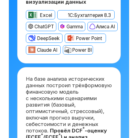
После прохождения курса
вы сможете претендовать
на вакансии востребованной
и высокооплачиваемой
должности
Финансовый директор
с опытом ~6 лет
от 500 000 ₽
Москва
Финансовый директор
с опытом ~3 года
от 350 000 ₽
Краснодар
Финансовый директор
*
на аутсорсинге
от 150 000 ₽
Самара