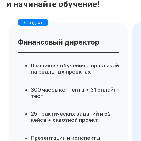
и начинайте обучение!
Для компании
Готовые инструменты для
аналитики и управленческих
решений
Повышение эффективности
финансового управления
Возможность делегировать
аналитику внутри команды, без
привлечения внешних
консультантов
Снижение финансовых рисков
за счет более точного
планирования и контроля
Отправить заявку
показателей