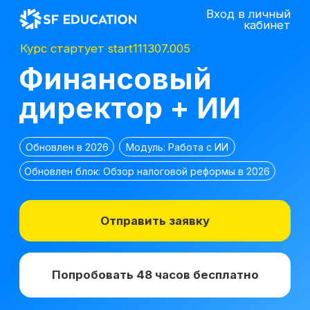
Вход в личный
кабинет
Курс стартует start111307.005
Финансовый
директор + ИИ
Обновлен в 2026
Модуль: Работа с ИИ
Обновлен блок: Обзор налоговой реформы в 2026
Отправить заявку
Попробовать 48 часов бесплатно
*
2 место в номинации
топ-10 EdTech
компаний
лучшее бизнес-
по качеству
образование 2025 г.
образования в сегменте
ДПО в 2021 г.
*Все иностранные термины и названия