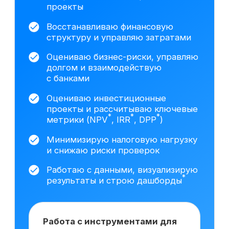
данных построил трёхформовую
финансовую модель
с несколькими сценариями
развития (базовый,
оптимистичный, стрессовый),
включая прогноз выручки,
себестоимости и денежных
*
потоков.
Провёл DCF
-оценку
*
*
(FCFF
/FCFE
) и анализ
чувствительности.
Подготовил
презентацию для собственников
бизнеса с обоснованием
стоимости компании и ключевыми
управленческими выводами.
На основе исследования 3408 вакансий hh.ru
мы выделяем наиболее важные навыки,
которым клиенты обучаются на курсе
Сколько зарабатывает
финансовый директор