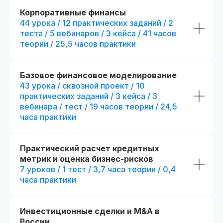
Корпоративные финансы
44 урока / 12 практических заданий / 2
Диплом о прохождении курса
Удостоверение о пов
теста / 5 вебинаров / 3 кейса / 41 часов
квалификации
Лицензия на осуществление
теории / 25,5 часов практики
образовательной деятельности
№
Вы получите официальное
Л035−01 271−78/00177 402
удостоверение,
подтверждающее повышени
Базовое финансовое моделирование
При дополнительной
вашей квалификации, что отк
43 урока / сквозной проект / 10
новые возможности для
регистрации
профессионального развития
практических заданий / 3 кейса / 3
вебинара / тест / 19 часов теории / 24,5
часа практики
Практический расчет кредитных
метрик и оценка бизнес-рисков
Являемся официальными
7 уроков / 1 тест / 3,7 часа теории / 0,4
администраторами экзамена СФА
часа практики
и даем
20% скидку
на регистрацию
Инвестиционные сделки и M&A в
России