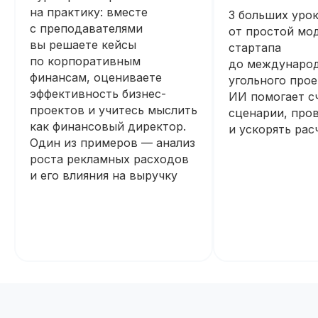
на практику: вместе
3 больших урок
с преподавателями
от простой мо
вы решаете кейсы
стартапа
по корпоративным
до междунаро
финансам, оцениваете
угольного прое
эффективность бизнес-
ИИ помогает с
проектов и учитесь мыслить
сценарии, пров
как финансовый директор.
и ускорять рас
Один из примеров — анализ
роста рекламных расходов
и его влияния на выручку
Начните обучение уже
сегодня
Получите полную программу курса
в PDF или бесплатный доступ ко всем
материалам курса на 48 часов, чтобы
оценить качество программы,
погрузиться в обучение и принять
обоснованное решение без лишних