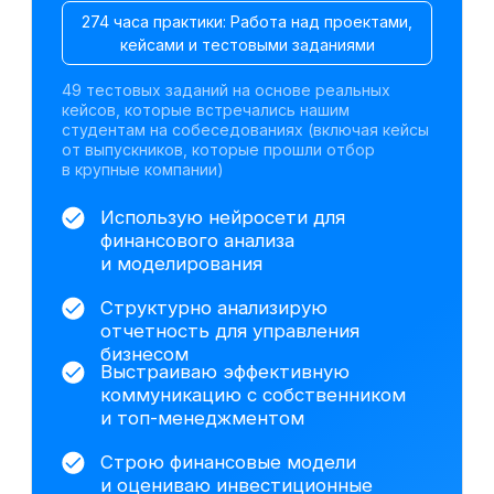
Оцениваю бизнес-риски, управляю
долгом и взаимодействую
с банками
Оцениваю инвестиционные
проекты и рассчитываю ключевые
*
*
*
метрики (NPV
, IRR
, DPP
)
Минимизирую налоговую нагрузку
и снижаю риски проверок
Работаю с данными, визуализирую
*
результаты и строю дашборды
Работа с инструментами для
визуализации данных
Excel
1С:Бухгалтерия 8.3
ChatGPT
Gamma
Алиса AI
DeepSeek
Power Point
Claude AI
Power BI
На базе анализа исторических