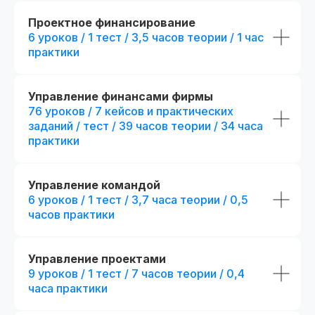
fr111307.005
fr140090.000
r111307.005/мес
r140090.000/мес
Проектное финансирование
Официальный диплом
Беспроцентная рассрочка на 18 месяцев
Беспроцентная рассрочка н
6 уроков / 1 тест / 3,5 часов теории / 1 час
Возможность получить диплом
практики
Отправить заявку
Отправить
международного образца
Управление финансами фирмы
Попробовать 48 часов бесплатно
Попробовать 48 ч
76 уроков / 7 кейсов и практических
заданий / тест / 39 часов теории / 34 часа
практики
Управление командой
6 уроков / 1 тест / 3,7 часа теории / 0,5
часов практики
Управление проектами
9 уроков / 1 тест / 7 часов теории / 0,4
часа практики