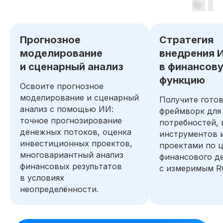
Получите бесплатный доступ ко всем
материалам курса на 48 часов, чтобы
Прогнозное
Стратегия
оценить качество программы,
погрузиться в обучение и принять
моделирование
внедрения 
обоснованное решение без лишних
и сценарный анализ
в финансов
сомнений
функцию
Освоите прогнозное
Попробовать 48 часов бесплатно
моделирование и сценарный
Получите гото
анализ с помощью ИИ:
фреймворк для
точное прогнозирование
потребностей,
денежных потоков, оценка
инструментов 
инвестиционных проектов,
проектами по 
многовариантный анализ
финансового д
финансовых результатов
с измеримым R
в условиях
неопределённости.