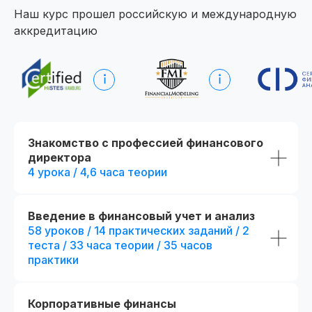
Наш курс прошел российскую и международную
аккредитацию
Начните обучение уже
сегодня
Получите полную программу курса
в PDF или бесплатный доступ ко всем
материалам курса на 48 часов, чтобы
оценить качество программы,
Знакомство с профессией финансового
погрузиться в обучение и принять
директора
обоснованное решение без лишних
сомнений
4 урока / 4,6 часа теории
Получить программу
Введение в финансовый учет и анализ
58 уроков / 14 практических заданий / 2
теста / 33 часа теории / 35 часов
Попробовать 48 часов бесплатно
практики
Корпоративные финансы