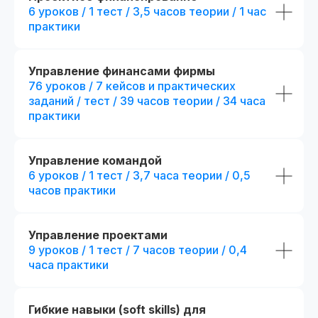
+ 194 часа контента
6 уроков / 1 тест / 3,5 часов теории / 1 час
тестов
практики
25 практических заданий и 52
+ 4 практических за
кейса + сквозной проект
кейса
+ 2 модуля.
Посмотр
Презентации и конспекты
Управление финансами фирмы
к урокам
76 уроков / 7 кейсов и практических
+ 5 онлайн-встреч 1
с выбранными эксп
заданий / тест / 39 часов теории / 34 часа
Доступ к контенту
практики
и обновлениям — навсегда
+ Печатная версия
международного д
Карьерный центр и база
вакансий
Управление командой
fr111307.005
fr140090.000
6 уроков / 1 тест / 3,7 часа теории / 0,5
r111307.005/мес
r140090.000/мес
Официальный диплом
часов практики
Беспроцентная рассрочка на 18 месяцев
Беспроцентная рассрочка н
Возможность получить диплом
Отправить заявку
Отправить
международного образца
Управление проектами
9 уроков / 1 тест / 7 часов теории / 0,4
Попробовать 48 часов бесплатно
Попробовать 48 ч
часа практики
Гибкие навыки (soft skills) для