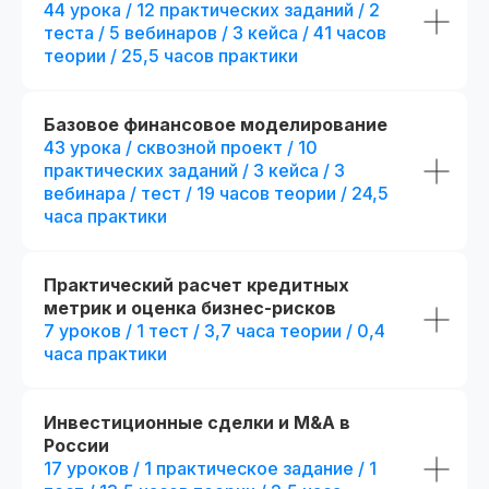
44 урока / 12 практических заданий / 2
теста / 5 вебинаров / 3 кейса / 41 часов
теории / 25,5 часов практики
Базовое финансовое моделирование
43 урока / сквозной проект / 10
практических заданий / 3 кейса / 3
вебинара / тест / 19 часов теории / 24,5
часа практики
Практический расчет кредитных
метрик и оценка бизнес-рисков
Диплом о прохождении курса
Удостоверение о пов
7 уроков / 1 тест / 3,7 часа теории / 0,4
квалификации
Лицензия на осуществление
часа практики
образовательной деятельности
№
Вы получите официальное
Л035−01 271−78/00177 402
удостоверение,
подтверждающее повышени
При дополнительной
вашей квалификации, что отк
Инвестиционные сделки и M&A в
новые возможности для
регистрации
России
профессионального развития
17 уроков / 1 практическое задание / 1