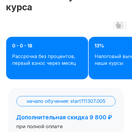
курса
0 - 0 - 18
13%
Рассрочка без процентов,
Налоговый выч
Остались вопросы,
первый взнос через месяц
наши курсы
задайте их нам или
сами ознакомьтесь
с продуктом
Отправить заявку
Попробовать 48 часов бесплатно