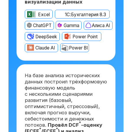
После прохождения курса
вы сможете претендовать
на вакансии востребованной
и высокооплачиваемой
должности
Финансовый директор
с опытом ~6 лет
от 500 000 ₽
Москва
Финансовый директор
с опытом ~3 года
от 350 000 ₽
Краснодар
Финансовый директор
*
на аутсорсинге
от 150 000 ₽
Самара