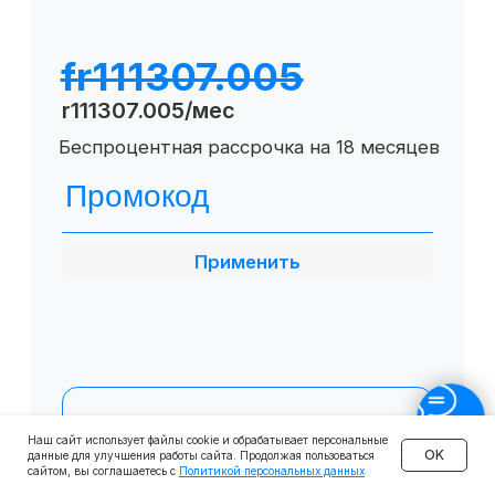
О SF Education
О нас
Блог
Контакты
Наши эксперты
Правовая информация
Сведения об образовательной организации
Отзывы
Cловарь иностранных терминов
Сотрудничество
Наш сайт использует файлы cookie и обрабатывает персональные
Корпоративным клиентам
OK
данные для улучшения работы сайта. Продолжая пользоваться
сайтом, вы соглашаетесь с
Политикой персональных данных
Реферальная программа