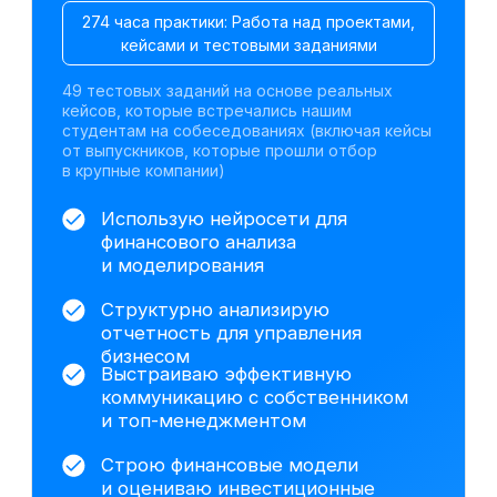
Оцениваю бизнес-риски, управляю
долгом и взаимодействую
с банками
Оцениваю инвестиционные
проекты и рассчитываю ключевые
*
*
*
метрики (NPV
, IRR
, DPP
)
Минимизирую налоговую нагрузку
и снижаю риски проверок
Работаю с данными, визуализирую
*
результаты и строю дашборды
Работа с инструментами для
визуализации данных
Excel
1С:Бухгалтерия 8.3
ChatGPT
Gamma
Алиса AI
DeepSeek
Power Point
Claude AI
Power BI
На базе анализа исторических