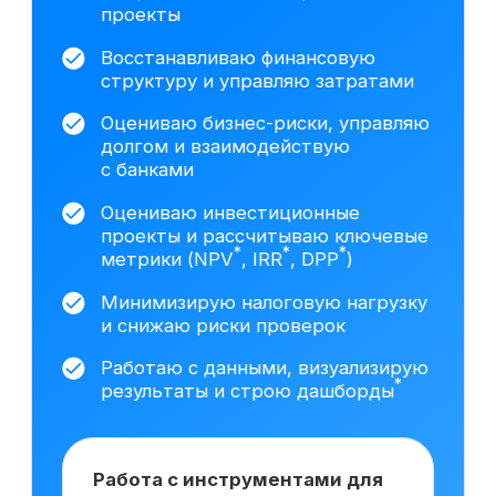
данных построил трёхформовую
финансовую модель
с несколькими сценариями
развития (базовый,
оптимистичный, стрессовый),
включая прогноз выручки,
себестоимости и денежных
*
потоков.
Провёл DCF
-оценку
*
*
(FCFF
/FCFE
) и анализ
чувствительности.
Подготовил
презентацию для собственников
бизнеса с обоснованием
стоимости компании и ключевыми
управленческими выводами.
На основе исследования 3408 вакансий hh.ru
мы выделяем наиболее важные навыки,
которым клиенты обучаются на курсе
Сколько зарабатывает
финансовый директор