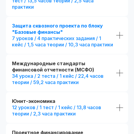
тест / 13,5 часов теории / 2,5 часа
практики
Защита сквозного проекта по блоку
"Базовые финансы"
Являемся официальными
7 уроков / 4 практических задания / 1
администраторами экзамена СФА
и даем
20% скидку
на регистрацию
кейс / 1,5 часа теории / 10,3 часа практики
Международные стандарты
финансовой отчетности (МСФО)
34 урока / 2 теста / 1 кейс / 22,4 часов
теории / 59,2 часа практики
Стандарт
Mini-MBA
Mini-MBA: Фин
Финансовый директор
директор
Юнит-экономика
12 уроков / 1 тест / 1 кейс / 13,8 часов
Все опции финансов
(стандарт) + допол
теории / 2,3 часа практики
6 месяцев обучения с практикой
преимущества:
на реальных проектах
+ 3 месяца
обучени
на реальных проект
300 часов контента + 31 онлайн-
Проектное финансирование
тест