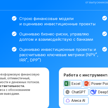
от выпускников
ь
Строю финансовые модели
и оцениваю инвестиционные проекты
Оцениваю бизнес-риски, управляю
долгом и взаимодействую с банками
Оцениваю инвестиционные проекты и
*
рассчитываю ключевые метрики (NPV
,
*
*
IRR
, DPP
)
 трёхформовую финансовую
Работа с инструмент
вый, оптимистичный,
мости и денежных потоков.
Excel
Power Poi
увствительности.
неса с обоснованием
ChatGPT
Deep
ми выводами.
Алиса AI