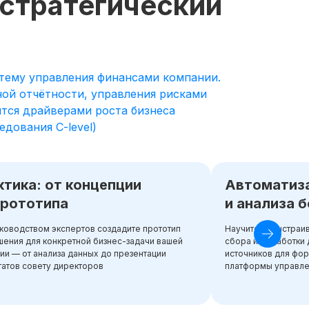
 стратегический
тему управления финансами компании.
ной отчётности, управления рисками
тся драйверами роста бизнеса
дования C-level)
ктика: от концепции
Автоматиз
прототипа
и анализа 
ководством экспертов создадите прототип
Научитесь выстраи
ения для конкретной бизнес-задачи вашей
сбора и обработки 
ии — от анализа данных до презентации
источников для фо
татов совету директоров
платформы управл