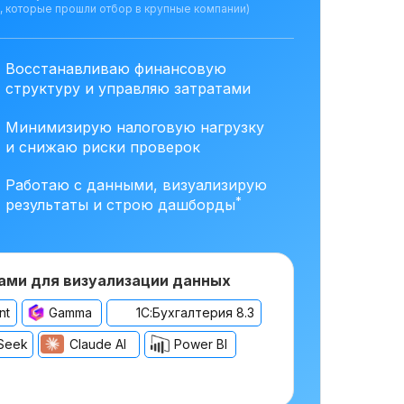
, которые прошли отбор в крупные компании)
Восстанавливаю финансовую
структуру и управляю затратами
Минимизирую налоговую нагрузку
и снижаю риски проверок
Работаю с данными, визуализирую
*
результаты и строю дашборды
ами для визуализации данных
nt
Gamma
1С:Бухгалтерия 8.3
Seek
Claude AI
Power BI