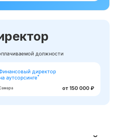
иректор
ооплачиваемой должности
Финансовый директор
*
на аутсорсинге
от 150 000 ₽
Самара