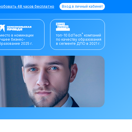
обовать 48 часов бесплатно
Вход в личный кабинет
*
 место в номинации
топ-10 EdTech
компаний
учшее бизнес-
по качеству образования
бразование 2025 г.
в сегменте ДПО в 2021 г.