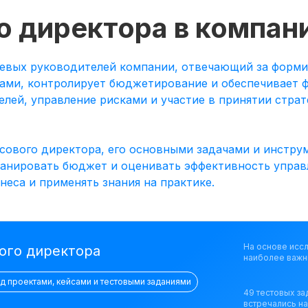
о директора в компан
евых руководителей компании, отвечающий за форм
ами, контролирует бюджетирование и обеспечивает ф
елей, управление рисками и участие в принятии стра
сового директора, его основными задачами и инстру
ланировать бюджет и оценивать эффективность управ
еса и применять знания на практике.
На основе исс
ого директора
наиболее важн
ад проектами, кейсами и тестовыми заданиями
49 тестовых за
встречались н