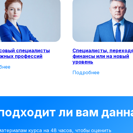
совый специалисты
Специалисты, переход
ежных профессий
финансы или на новый
уровень
бнее
Подробнее
 подходит ли вам дан
атериалам курса на 48 часов, чтобы оценить