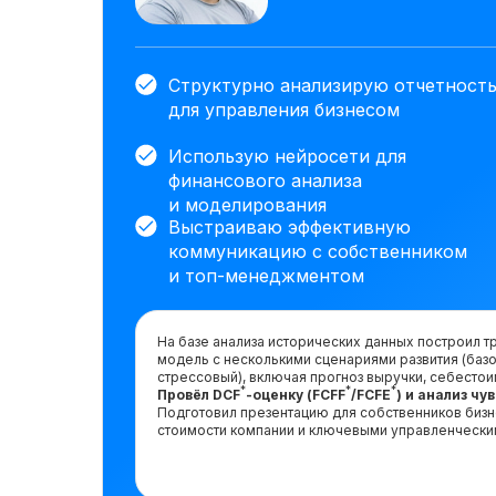
Структурно анализирую отчетност
для управления бизнесом
Использую нейросети для
финансового анализа
и моделирования
Выстраиваю эффективную
коммуникацию с собственником
и топ-менеджментом
На базе анализа исторических данных построил
модель с несколькими сценариями развития (базо
стрессовый), включая прогноз выручки, себестои
*
*
*
Провёл DCF
-оценку (FCFF
/FCFE
) и анализ ч
Подготовил презентацию для собственников биз
стоимости компании и ключевыми управленчески