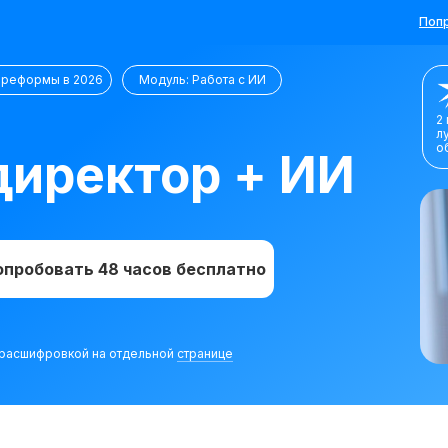
Попр
 реформы в 2026
Модуль: Работа с ИИ
2
л
о
иректор + ИИ
опробовать 48 часов бесплатно
с расшифровкой на отдельной
странице