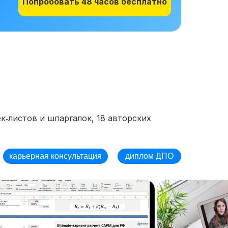
Попробовать 48 часов бесплатно
к‑листов и шпаргалок, 18 авторских
карьерная консультация
диплом ДПО