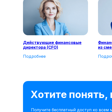
Действующие финансовые
Финан
директора (CFO)
из см
Подробнее
Подро
Хотите понять,
Получите бесплатный доступ ко всем м