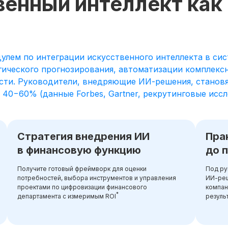
венный интеллект как
лем по интеграции искусственного интеллекта в сис
гического прогнозирования, автоматизации комплекс
ти. Руководители, внедряющие ИИ-решения, становя
0−60% (данные Forbes, Gartner, рекрутинговые иссле
Стратегия внедрения ИИ
Пра
в финансовую функцию
до 
Получите готовый фреймворк для оценки
Под ру
потребностей, выбора инструментов и управления
ИИ-реш
проектами по цифровизации финансового
компан
*
департамента с измеримым ROI
резуль