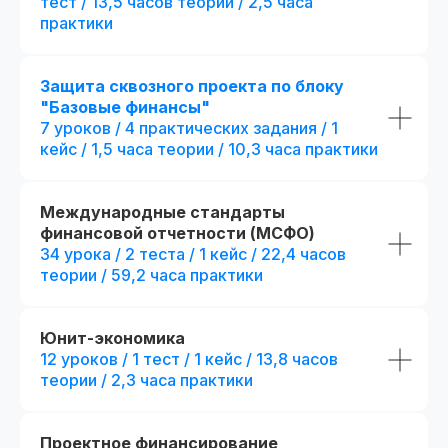
тест / 13,5 часов теории / 2,5 часа
практики
Защита сквозного проекта по блоку
"Базовые финансы"
Являемся официальными
7 уроков / 4 практических задания / 1
администраторами экзамена СФА
и даем
20% скидку
на регистрацию
кейс / 1,5 часа теории / 10,3 часа практики
Международные стандарты
финансовой отчетности (МСФО)
34 урока / 2 теста / 1 кейс / 22,4 часов
теории / 59,2 часа практики
Стандарт
Mini-MBA
Mini-MBA: Фин
Финансовый директор
директор
Юнит-экономика
12 уроков / 1 тест / 1 кейс / 13,8 часов
Все опции финансов
(стандарт) + допол
теории / 2,3 часа практики
6 месяцев обучения с практикой
преимущества:
на реальных проектах
+ 3 месяца
обучени
на реальных проект
300 часов контента + 31 онлайн-
Проектное финансирование
тест