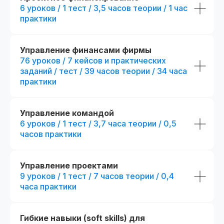
+ 194 часа контента
6 уроков / 1 тест / 3,5 часов теории / 1 час
тестов
практики
25 практических заданий и 52
+ 4 практических за
кейса + сквозной проект
кейса
+ 2 модуля.
Посмотр
Презентации и конспекты
Управление финансами фирмы
к урокам
76 уроков / 7 кейсов и практических
+ 5 онлайн-встреч 1
с выбранными эксп
заданий / тест / 39 часов теории / 34 часа
Доступ к контенту
практики
и обновлениям — навсегда
+ Печатная версия
международного д
Карьерный центр и база
вакансий
Управление командой
fr111307.005
fr140090.000
6 уроков / 1 тест / 3,7 часа теории / 0,5
r111307.005/мес
r140090.000/мес
Официальный диплом
часов практики
Беспроцентная рассрочка на 18 месяцев
Беспроцентная рассрочка н
Возможность получить диплом
Отправить заявку
Отправить
международного образца
Управление проектами
9 уроков / 1 тест / 7 часов теории / 0,4
Попробовать 48 часов бесплатно
Попробовать 48 ч
часа практики
Гибкие навыки (soft skills) для