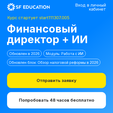
Вход в личный
кабинет
Курс стартует start111307.005
Финансовый
директор + ИИ
Обновлен в 2026
Модуль: Работа с ИИ
Обновлен блок: Обзор налоговой реформы в 2026
Отправить заявку
Попробовать 48 часов бесплатно
*
2 место в номинации
топ-10 EdTech
компаний
лучшее бизнес-
по качеству
образование 2025 г.
образования в сегменте
ДПО в 2021 г.
*Все иностранные термины и названия