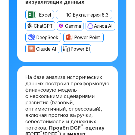
После прохождения курса
вы сможете претендовать
на вакансии востребованной
и высокооплачиваемой
должности
Финансовый директор
с опытом ~6 лет
от 500 000 ₽
Москва
Финансовый директор
с опытом ~3 года
от 350 000 ₽
Краснодар
Финансовый директор
*
на аутсорсинге
от 150 000 ₽
Самара