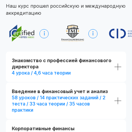
Наш курс прошел российскую и международную
аккредитацию
Начните обучение уже
сегодня
Получите полную программу курса
в PDF или бесплатный доступ ко всем
материалам курса на 48 часов, чтобы
оценить качество программы,
Знакомство с профессией финансового
погрузиться в обучение и принять
директора
обоснованное решение без лишних
сомнений
4 урока / 4,6 часа теории
Получить программу
Введение в финансовый учет и анализ
58 уроков / 14 практических заданий / 2
теста / 33 часа теории / 35 часов
Попробовать 48 часов бесплатно
практики
Корпоративные финансы