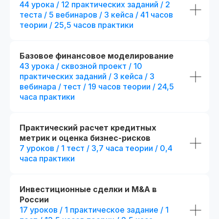
44 урока / 12 практических заданий / 2
теста / 5 вебинаров / 3 кейса / 41 часов
теории / 25,5 часов практики
Базовое финансовое моделирование
43 урока / сквозной проект / 10
практических заданий / 3 кейса / 3
вебинара / тест / 19 часов теории / 24,5
часа практики
Практический расчет кредитных
метрик и оценка бизнес-рисков
Диплом о прохождении курса
Удостоверение о пов
7 уроков / 1 тест / 3,7 часа теории / 0,4
квалификации
Лицензия на осуществление
часа практики
образовательной деятельности
№
Вы получите официальное
Л035−01 271−78/00177 402
удостоверение,
подтверждающее повышени
При дополнительной
вашей квалификации, что отк
Инвестиционные сделки и M&A в
новые возможности для
регистрации
России
профессионального развития
17 уроков / 1 практическое задание / 1