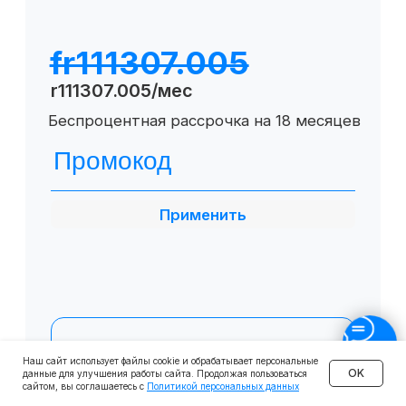
О SF Education
О нас
Блог
Контакты
Наши эксперты
Правовая информация
Сведения об образовательной организации
Отзывы
Cловарь иностранных терминов
Сотрудничество
Наш сайт использует файлы cookie и обрабатывает персональные
Корпоративным клиентам
OK
данные для улучшения работы сайта. Продолжая пользоваться
сайтом, вы соглашаетесь с
Политикой персональных данных
Реферальная программа