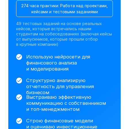
Оцениваю бизнес-риски, управляю
долгом и взаимодействую
с банками
Оцениваю инвестиционные
проекты и рассчитываю ключевые
*
*
*
метрики (NPV
, IRR
, DPP
)
Минимизирую налоговую нагрузку
и снижаю риски проверок
Работаю с данными, визуализирую
*
результаты и строю дашборды
Работа с инструментами для
визуализации данных
Excel
1С:Бухгалтерия 8.3
ChatGPT
Gamma
Алиса AI
DeepSeek
Power Point
Claude AI
Power BI
На базе анализа исторических