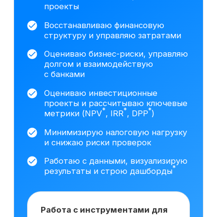
данных построил трёхформовую
финансовую модель
с несколькими сценариями
развития (базовый,
оптимистичный, стрессовый),
включая прогноз выручки,
себестоимости и денежных
*
потоков.
Провёл DCF
-оценку
*
*
(FCFF
/FCFE
) и анализ
чувствительности.
Подготовил
презентацию для собственников
бизнеса с обоснованием
стоимости компании и ключевыми
управленческими выводами.
На основе исследования 3408 вакансий hh.ru
мы выделяем наиболее важные навыки,
которым клиенты обучаются на курсе
Сколько зарабатывает
финансовый директор