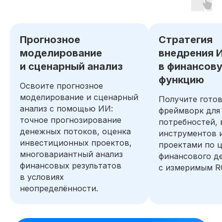
Получите бесплатный доступ ко всем
материалам курса на 48 часов, чтобы
Прогнозное
Стратегия
оценить качество программы,
погрузиться в обучение и принять
моделирование
внедрения 
обоснованное решение без лишних
и сценарный анализ
в финансов
сомнений
функцию
Освоите прогнозное
Попробовать 48 часов бесплатно
моделирование и сценарный
Получите гото
анализ с помощью ИИ:
фреймворк для
точное прогнозирование
потребностей,
денежных потоков, оценка
инструментов 
инвестиционных проектов,
проектами по 
многовариантный анализ
финансового д
финансовых результатов
с измеримым R
в условиях
неопределённости.