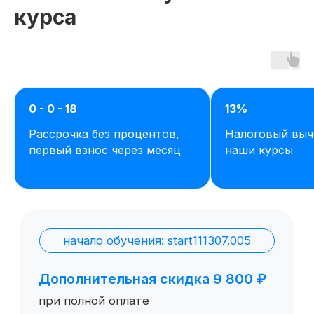
курса
0 - 0 - 18
13%
Рассрочка без процентов,
Налоговый выч
Остались вопросы,
первый взнос через месяц
наши курсы
задайте их нам или
сами ознакомьтесь
с продуктом
Отправить заявку
Попробовать 48 часов бесплатно