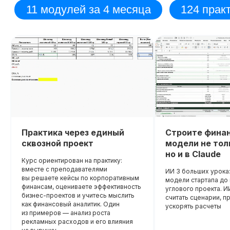
Диплом о прохождении курса
Удостоверение о пов
квалификации
Лицензия на осуществление
образовательной деятельности
№
Вы получите официальное
Л035−01 271−78/00177 402
удостоверение,
подтверждающее повышени
До окончания акции осталось
При дополнительной
вашей квалификации, что отк
00
00
00
00
новые возможности для
дней
часов
минута
секунда
регистрации
профессионального развития
Практика через единый
Строите фина
сквозной проект
модели не толь
но и в Claude
Курс ориентирован на практику:
вместе с преподавателями
ИИ 3 больших урока:
вы решаете кейсы по корпоративным
модели стартапа д
финансам, оцениваете эффективность
углового проекта. И
бизнес-проектов и учитесь мыслить
считать сценарии, п
как финансовый аналитик. Один
ускорять расчеты
из примеров — анализ роста
рекламных расходов и его влияния