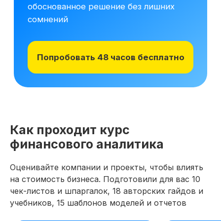
материалам курса на 48 часов, чтобы
оценить качество программы,
погрузиться в обучение и принять
обоснованное решение без лишних
сомнений
Получить программу
Попробовать 48 часов бесплатно
Как проходит курс
финансового аналитика
Оценивайте компании и проекты, чтобы влиять
Август — время
на стоимость бизнеса. Подготовили для вас 10
инвестировать
Подробнее
в себя вместе с SF
чек-листов и шпаргалок, 18 авторских гайдов и
учебников, 15 шаблонов моделей и отчетов