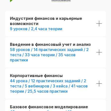
Индустрия финансов и карьерные
возможности
9 уроков / 2,4 часа теории
Введение в финансовый учет и анализ
Потоковое и асинхронное обучение
58 уроков / 14 практических заданий / 2
теста / 33 часа теории / 35 часов
📅 Начало: start111104.001
Есть промок
практики
При полной оплате
Дополнительная скидка 7 500₽
Применить
Корпоративные финансы
44 урока / 12 практических заданий / 2
теста / 5 вебинаров / 3 кейса / 41 часов
теории / 25,5 часов практики
Стандарт
Популярный выбор
Mini-MBA: Фина
Финансовый аналитик
аналитик
Базовое финансовое моделирование