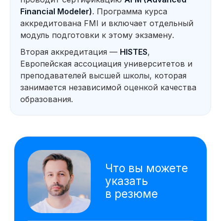
отчё
Financial Modeler)
. Программа курса
реко
аккредитована FMI и включает отдельный
Оценка инвестиционной
Созд
привлекательности проектов
данны
модуль подготовки к этому экзамену.
упра
Вторая аккредитация —
HISTES
,
Расс
проду
Европейская ассоциация университетов и
моде
преподавателей высшей школы, которая
Технические инструменты
занимается независимой оценкой качества
VBA
Google Sheets
образования.
Excel
Power Point
Power BI
AW BI
ChatGPT
PromptCowboy
DeepSeek
Gamma
Алиса AI
На основе исследования 4000 вакансий hh.ru
мы выделяем наиболее важные навыки,
которым клиенты обучаются на курсе