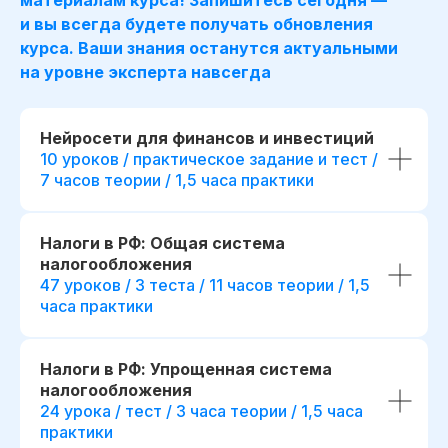
и вы всегда будете получать обновления
курса. Ваши знания останутся актуальными
на уровне эксперта навсегда
Для сотрудника
Для компании
Нейросети для финансов и инвестиций
*
Освоение Excel
,
Готовые инструменты для
10 уроков / практическое задание и тест /
*
и SQL
для увере
анализа данных и обоснования
7 часов теории / 1,5 часа практики
с финансовыми д
управленческих решений
Повышение точн
Повышение качества
и скорости подго
финансового планирования
Налоги в РФ: Общая система
отчетности и ана
и контроля показателей
Преимущества п
налогообложения
Возможность делегировать
карьерном росте
47 уроков / 3 теста / 11 часов теории / 1,5
аналитику внутри команды, без
на позицию веду
привлечения внешних
часа практики
аналитика
консультантов
Дополнительный 
Снижение финансовых рисков
кейсами с собесе
за счет более точного
Налоги в РФ: Упрощенная система
на различные поз
прогнозирования и сценарного
налогообложения
в финансах
анализа
24 урока / тест / 3 часа теории / 1,5 часа
практики
Отправить заявку
Отправить з