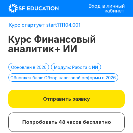
Вход в личный
кабинет
Курс стартует start111104.001
Курс Финансовый
аналитик+ ИИ
Обновлен в 2026
Модуль: Работа с ИИ
Обновлен блок: Обзор налоговой реформы в 2026
Отправить заявку
Попробовать 48 часов бесплатно
*
2 место в номинации
топ-10 EdTech
компаний
лучшее бизнес-
по качеству
образование 2025 г.
образования в сегменте
ДПО в 2021 г.
*Все иностранные термины и названия