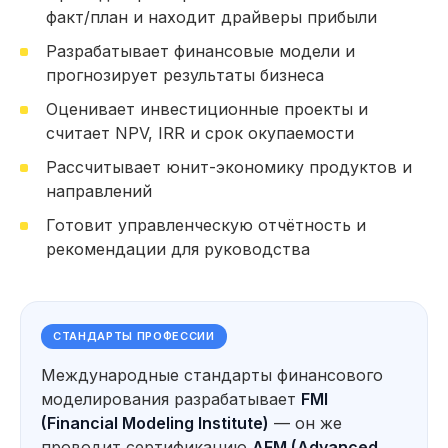
факт/план и находит драйверы прибыли
153 часа практики: Работа над проектами,
кейсами и тестовыми заданиями
Разрабатывает финансовые модели и
62 тестовых задания на основе реальных
прогнозирует результаты бизнеса
кейсов, которые встречались нашим
студентам на собеседованиях (включая кейсы
Оценивает инвестиционные проекты и
от выпускников, которые прошли отбор
в крупные компании)
считает NPV, IRR и срок окупаемости
Провожу факторный анализ
Рассчитывает юнит-экономику продуктов и
отклонений и выявляю драйверы
прибыли и убытков
направлений
Строю финансовую отчётность
Готовит управленческую отчётность и
(ОПУ, ОДДС, Баланс) и анализирую
финансовое состояние компании
рекомендации для руководства
Автоматизирую анализ данных
*
*
с помощью Excel
, Power Query
*
и Power BI
Разр
Посмотерть еще
СТАНДАРТЫ ПРОФЕССИИ
и про
Оцен
Международные стандарты финансового
прое
Использую нейросети для анализа
моделирования разрабатывает
FMI
показ
Прогнозирование и оценка
*
данных, прогнозирования
IRR
,
сценариев развития бизнеса
(Financial Modeling Institute)
— он же
и подготовки аналитических
материалов
Форм
проводит сертификацию
AFM (Advanced