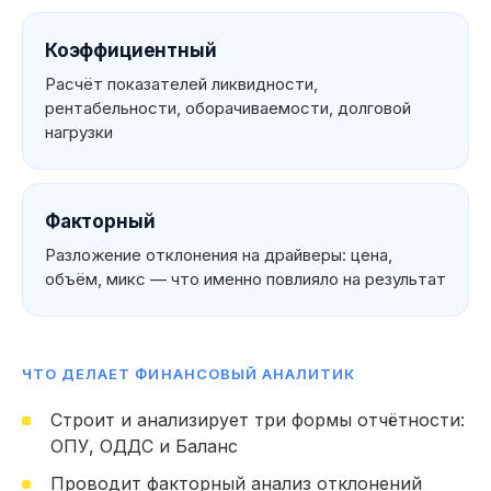
Коэффициентный
Расчёт показателей ликвидности,
рентабельности, оборачиваемости, долговой
нагрузки
Факторный
Разложение отклонения на драйверы: цена,
объём, микс — что именно повлияло на результат
ЧТО ДЕЛАЕТ ФИНАНСОВЫЙ АНАЛИТИК
Что вы можете
Строит и анализирует три формы отчётности:
указать
ОПУ, ОДДС и Баланс
в резюме
Мои навык
Проводит факторный анализ отклонений