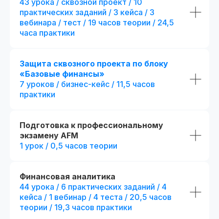
43 урока / сквозной проект / 10
Все из стандарта +
4 месяца обучения с практикой
дополнительные пр
практических заданий / 3 кейса / 3
на реальных проектах
+ 1 месяц обучения
с пр
вебинара / тест / 19 часов теории / 24,5
на реальных проектах
289 часов контента и 37 онлайн-
часа практики
тестирований
+ 82 часа контента и + 3
тестирования
61 практическое задание, 58 бизнес-
+ 15 практических задан
кейсов и 2 сквозных проекта
кейса
Защита сквозного проекта по блоку
+ 8 модулей:
Презентации и конспекты к урокам
«Базовые финансы»
+ отдельный куратор
7 уроков / бизнес-кейс / 11,5 часов
Доступ к контенту и обновлениям —
+ 5 онлайн-встреч 1-на
практики
навсегда
экспертами курса
+ Печатная версия меж
Карьерный центр и база вакансий
диплома
Подготовка к профессиональному
Официальный диплом
(установленного образца)
экзамену AFM
fr111104.001
fr140091.000
1 урок / 0,5 часов теории
Возможность получить диплом
r111104.001/мес
r140091.000
международного образца
В рассрочку на 18 месяцев
В рассрочку на 18 месяцев
Получить консультацию
Получить кон
Финансовая аналитика
44 урока / 6 практических заданий / 4
кейса / 1 вебинар / 4 теста / 20,5 часов
Оплатить
Оплати
теории / 19,3 часов практики
Попробовать 48 часов бесплатно
Попробовать 48 ч