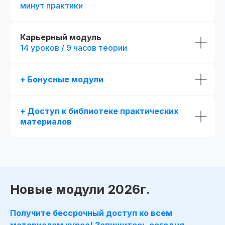
минут практики
Получай подарки от партнеров
при покупке курса
Карьерный модуль
14 уроков / 9 часов теории
+ Бонусные модули
+ Доступ к библиотеке практических
материалов
Новые модули 2026г.
Получите бессрочный доступ ко всем
материалам курса! Запишитесь сегодня —