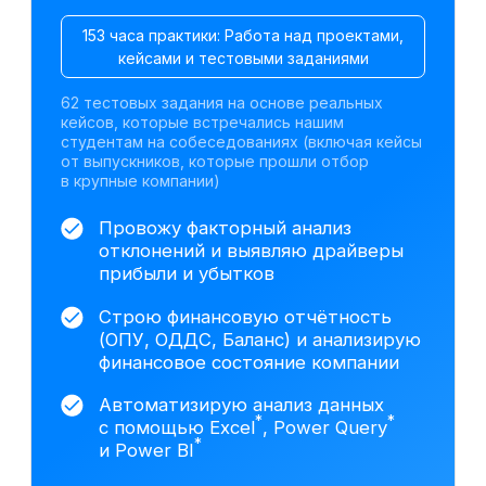
Претендуйте на
вакансии финансовых
аналитиков после
курса
По данным hh.ru,
за последний месяц открыто
более 4 000 вакансий в сфере
финансового анализа
Junior
— 1–2 года
от 300 000 ₽
Москва
Финансовый аналитик
от 200 000 ₽
Санкт-Петербург
Финансовый аналитик
*
на аутсорсинге
от 150 000 ₽
Екатеринбург