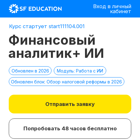
Вход в личный
кабинет
Курс стартует start111104.001
Финансовый
аналитик+ ИИ
Обновлен в 2026
Модуль: Работа с ИИ
Обновлен блок: Обзор налоговой реформы в 2026
Отправить заявку
Попробовать 48 часов бесплатно
*
2 место в номинации
топ-10 EdTech
компаний
лучшее бизнес-
по качеству
образование 2025 г.
образования в сегменте
ДПО в 2021 г.
*Все иностранные термины и названия