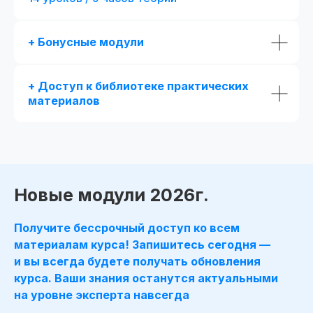
+ Бонусные модули
+ Доступ к библиотеке практических
материалов
Потоковое и асинхронное обучение
📅 Начало: start111104.001
Есть промок
При полной оплате
Дополнительная скидка 7 500₽
Новые модули 2026г.
Применить
Получите бессрочный доступ ко всем
материалам курса! Запишитесь сегодня —
и вы всегда будете получать обновления
Стандарт
Популярный выбор
Mini-MBA: Фина
курса. Ваши знания останутся актуальными
Финансовый аналитик
аналитик
на уровне эксперта навсегда
Все из стандарта +