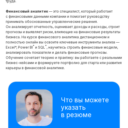
труда.
указать
в резюме
Финансовый аналитик
— это специалист, который работает
Мои навык
с финансовыми данными компании и помогает руководству
принимать обоснованные управленческие решения.
Он анализирует отчетность, оценивает доходы и расходы, строит
153 часа практики: Работа над проектами,
кейсами и тестовыми заданиями
прогнозы и выявляет риски, влияющие на финансовые результаты
бизнеса. На курсе финансового аналитика дистанционном и
62 тестовых задания на основе реальных
полностью онлайн вы освоите ключевые инструменты анализа —
кейсов, которые встречались нашим
*
*
студентам на собеседованиях (включая кейсы
Excel*, Power BI
и SQL
, научитесь строить финансовые модели,
от выпускников, которые прошли отбор
анализировать показатели и делать финансовые прогнозы.
в крупные компании)
Обучение сочетает теорию и практику: вы работаете с реальными
бизнес-кейсами и формируете портфолио для старта или развития
Провожу факторный анализ
отклонений и выявляю драйверы
карьеры в финансовой аналитике.
прибыли и убытков
Строю финансовую отчётность
(ОПУ, ОДДС, Баланс) и анализирую
финансовое состояние компании
Автоматизирую анализ данных
*
*
с помощью Excel
, Power Query
*
и Power BI
Разр
Посмотерть еще
и про
Оцен