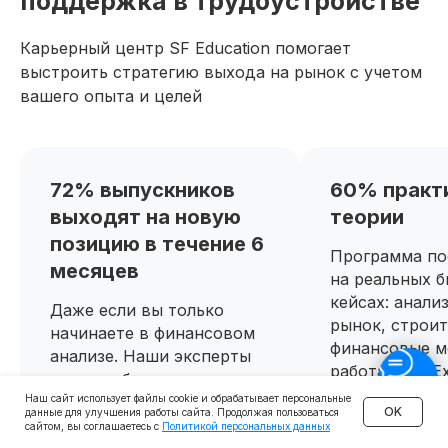
поддержка в трудоустройстве
Карьерный центр SF Education помогает
выстроить стратегию выхода на рынок с учетом
вашего опыта и целей
72% выпускников
60% практ
выходят на новую
теории
позицию в течение 6
Программа по
месяцев
на реальных б
кейсах: анали
Даже если вы только
рынок, строит
начинаете в финансовом
финансовые м
анализе. Наши эксперты
работаете с Ex
помогут быстро
разбираетесь
Наш сайт использует файлы cookie и обрабатывает персональные
разобраться в
OK
данные для улучшения работы сайта. Продолжая пользоваться
бумагах и стр
фундаментальных
сайтом, вы соглашаетесь с
Политикой персональных данных
управления к