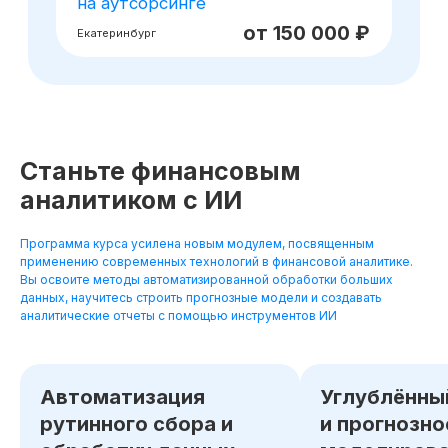
Станьте финансовым
аналитиком с ИИ
Программа курса усилена новым модулем, посвященным
применению современных технологий в финансовой аналитике.
Хотите понять,
Вы освоите методы автоматизированной обработки больших
данных, научитесь строить прогнозные модели и создавать
подходит ли вам
аналитические отчеты с помощью инструментов ИИ
данная профессия?
Получите бесплатный доступ ко всем
материалам курса на 48 часов, чтобы
Автоматизация
Углублённы
оценить качество программы,
рутинного сбора и
и прогнозно
погрузиться в обучение и принять
обоснованное решение без лишних