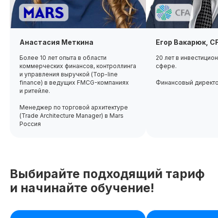
Анастасия Меткина
Егор Вакарюк, C
Более 10 лет опыта в области
20 лет в инвестицио
коммерческих финансов, контроллинга
сфере.
и управления выручкой (Top-line
finance) в ведущих FMCG-компаниях
Финансовый директ
и ритейле.
До окончания акции осталось
00
00
00
00
Менеджер по торговой архитектуре
дней
часов
минута
секунда
(Trade Architecture Manager) в Mars
Россия
Выбирайте подходящий тариф
и начинайте обучение!