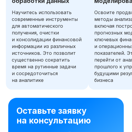
обработки данных
моделирова
сомнений
Научитесь использовать
Освоите продв
современные инструменты
методы анализ
Попробовать 48 часов бесплатно
для автоматического
включая постр
получения, очистки
прогнозных мо
и консолидации финансовой
ключевых фина
информации из различных
и операционны
источников. Это позволит
показателей. Э
существенно сократить
перейти от ана
время на рутинные задачи
прошлого к уп
и сосредоточиться
будущими резу
на аналитике
бизнеса
11 модулей за 4 месяца
124 практических заданий 