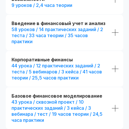
материалам курса на 48 часов, чтобы
9 уроков / 2,4 часа теории
оценить качество программы,
погрузиться в обучение и принять
обоснованное решение без лишних
сомнений
Введение в финансовый учет и анализ
58 уроков / 14 практических заданий / 2
теста / 33 часа теории / 35 часов
Получить программу
практики
Попробовать 48 часов бесплатно
Корпоративные финансы
44 урока / 12 практических заданий / 2
теста / 5 вебинаров / 3 кейса / 41 часов
теории / 25,5 часов практики
Базовое финансовое моделирование
43 урока / сквозной проект / 10
практических заданий / 3 кейса / 3
вебинара / тест / 19 часов теории / 24,5
часа практики