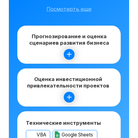
которым клиенты обучаются на курсе
Претендуйте на
вакансии финансовых
аналитиков после
курса
По данным hh.ru,
за последний месяц открыто
более 4 000 вакансий в сфере
финансового анализа
Ведущий специалист
от 300 000 ₽
Москва
Финансовый аналитик
от 200 000 ₽
Санкт-Петербург
Финансовый аналитик
*