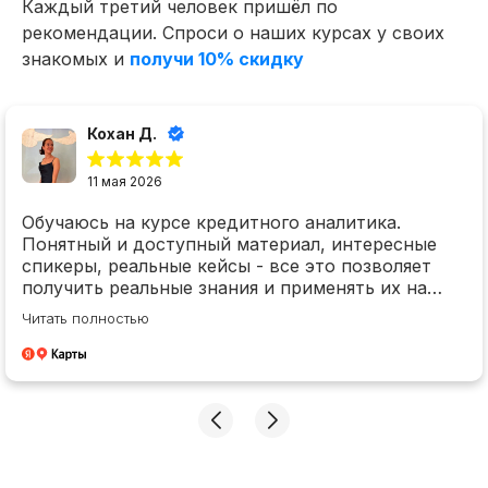
Каждый третий человек пришёл по
Сотрудничество
рекомендации. Спроси о наших курсах у своих
Корпоративным клиентам
знакомых и
получи 10% скидку
Реферальная программа
Кохан Д.
Популярные направления
11 мая 2026
Финансы
Бухгалтерия
Обучаюсь на курсе кредитного аналитика.
Понятный и доступный материал, интересные
Аналитика
спикеры, реальные кейсы - все это позволяет
Маркетинг
получить реальные знания и применять их на
практике! Спасибо!
Инвестиции и личные финансы
Читать полностью
Менеджмент и управление
Программирование
Mini-MBA
Банковским сотрудникам
Soft Skills