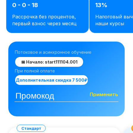
0 - 0 - 18
13%
Рассрочка без процентов,
Налоговый выч
первый взнос через месяц
наши курсы