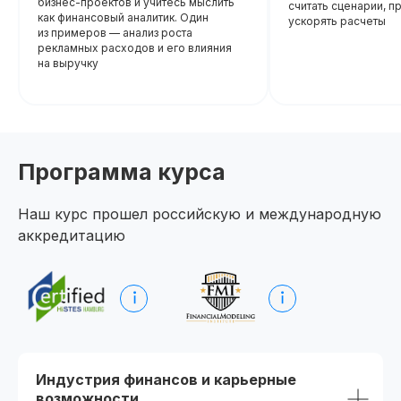
бизнес-проектов и учитесь мыслить
считать сценарии, п
как финансовый аналитик. Один
ускорять расчеты
из примеров — анализ роста
рекламных расходов и его влияния
на выручку
Программа курса
Наш курс прошел российскую и международную
аккредитацию
Начните обучение уже
сегодня
Получите полную программу курса
Индустрия финансов и карьерные
в PDF или бесплатный доступ ко всем
возможности