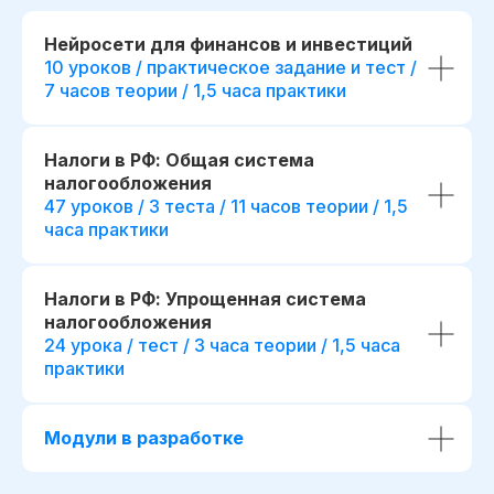
4 месяца обучения с практикой
дополнительные пр
на реальных проектах
+ 1 месяц обучения
с пр
Нейросети для финансов и инвестиций
на реальных проектах
289 часов контента и 37 онлайн-
10 уроков / практическое задание и тест /
тестирований
+ 82 часа контента и + 3
тестирования
7 часов теории / 1,5 часа практики
61 практическое задание, 58 бизнес-
+ 15 практических задан
кейсов и 2 сквозных проекта
кейса
+ 8 модулей:
Презентации и конспекты к урокам
Налоги в РФ: Общая система
+ отдельный куратор
налогообложения
Доступ к контенту и обновлениям —
+ 5 онлайн-встреч 1-на
47 уроков / 3 теста / 11 часов теории / 1,5
навсегда
экспертами курса
часа практики
+ Печатная версия меж
Карьерный центр и база вакансий
диплома
Официальный диплом
(установленного образца)
Налоги в РФ: Упрощенная система
fr111104.001
fr140091.000
налогообложения
Возможность получить диплом
r111104.001/мес
r140091.000
международного образца
24 урока / тест / 3 часа теории / 1,5 часа
В рассрочку на 18 месяцев
В рассрочку на 18 месяцев
практики
Получить консультацию
Получить кон
Модули в разработке
Оплатить
Оплати
Попробовать 48 часов бесплатно
Попробовать 48 ч