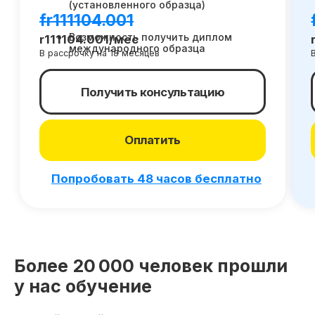
Попробовать 48 часов бесплатно
О SF Education
О нас
Блог
Контакты
Наши эксперты
Правовая информация
Сведения об образовательной организации
Более 20 000 человек прошли
Отзывы
у нас обучение
Cловарь иностранных терминов