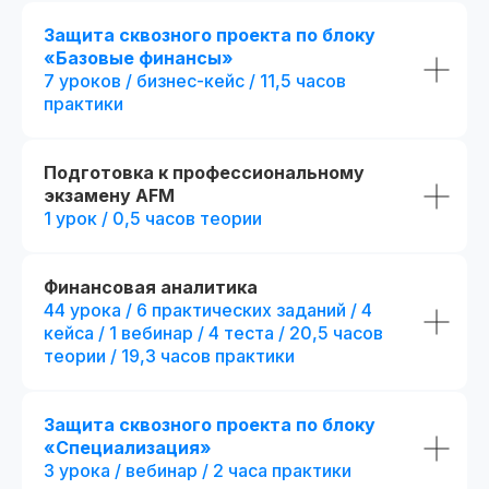
Защита сквозного проекта по блоку
«Базовые финансы»
7 уроков / бизнес-кейс / 11,5 часов
практики
Диплом о прохождении курса
Удостоверение о пов
квалификации
Лицензия на осуществление
образовательной деятельности
№
Подготовка к профессиональному
Вы получите официальное
Л035−01 271−78/00177 402
удостоверение,
экзамену AFM
подтверждающее повышени
1 урок / 0,5 часов теории
При дополнительной
вашей квалификации, что отк
новые возможности для
регистрации
профессионального развития
Финансовая аналитика
44 урока / 6 практических заданий / 4
кейса / 1 вебинар / 4 теста / 20,5 часов
теории / 19,3 часов практики
Защита сквозного проекта по блоку
«Специализация»
3 урока / вебинар / 2 часа практики