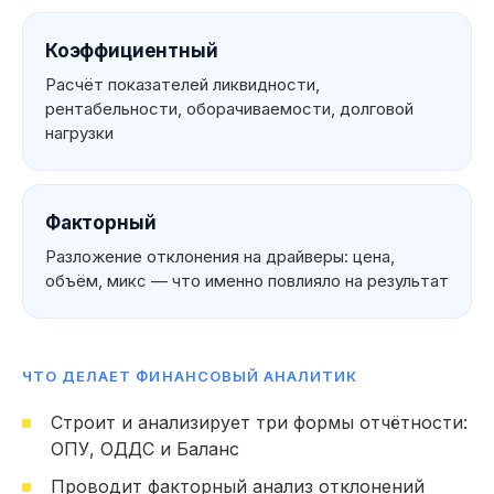
Коэффициентный
Расчёт показателей ликвидности,
рентабельности, оборачиваемости, долговой
нагрузки
Факторный
Разложение отклонения на драйверы: цена,
объём, микс — что именно повлияло на результат
ЧТО ДЕЛАЕТ ФИНАНСОВЫЙ АНАЛИТИК
Что вы можете
Строит и анализирует три формы отчётности:
указать
ОПУ, ОДДС и Баланс
в резюме
Мои навык
Проводит факторный анализ отклонений