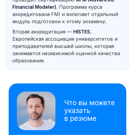
отчё
Financial Modeler)
. Программа курса
реко
аккредитована FMI и включает отдельный
Оценка инвестиционной
Созд
привлекательности проектов
данны
модуль подготовки к этому экзамену.
упра
Вторая аккредитация —
HISTES
,
Расс
проду
Европейская ассоциация университетов и
моде
преподавателей высшей школы, которая
Технические инструменты
занимается независимой оценкой качества
VBA
Google Sheets
образования.
Excel
Power Point
Power BI
AW BI
ChatGPT
PromptCowboy
DeepSeek
Gamma
Алиса AI
На основе исследования 4000 вакансий hh.ru
мы выделяем наиболее важные навыки,
которым клиенты обучаются на курсе