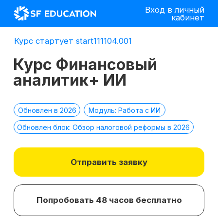
Вход в личный
кабинет
Курс стартует start111104.001
Курс Финансовый
аналитик+ ИИ
Обновлен в 2026
Модуль: Работа с ИИ
Обновлен блок: Обзор налоговой реформы в 2026
Отправить заявку
Попробовать 48 часов бесплатно
*
2 место в номинации
топ-10 EdTech
компаний
лучшее бизнес-
по качеству
образование 2025 г.
образования в сегменте
ДПО в 2021 г.
*Все иностранные термины и названия