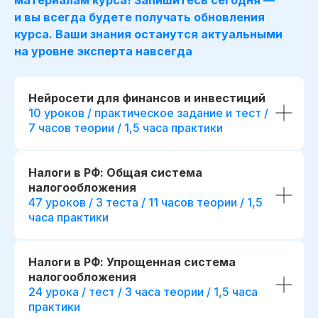
и вы всегда будете получать обновления
курса. Ваши знания останутся актуальными
на уровне эксперта навсегда
Для сотрудника
Для компании
Нейросети для финансов и инвестиций
*
Освоение Excel
,
Готовые инструменты для
10 уроков / практическое задание и тест /
*
и SQL
для увере
анализа данных и обоснования
7 часов теории / 1,5 часа практики
с финансовыми д
управленческих решений
Повышение точн
Повышение качества
и скорости подго
финансового планирования
Налоги в РФ: Общая система
отчетности и ана
и контроля показателей
Преимущества п
налогообложения
Возможность делегировать
карьерном росте
47 уроков / 3 теста / 11 часов теории / 1,5
аналитику внутри команды, без
на позицию веду
привлечения внешних
часа практики
аналитика
консультантов
Дополнительный 
Снижение финансовых рисков
кейсами с собесе
за счет более точного
Налоги в РФ: Упрощенная система
на различные поз
прогнозирования и сценарного
налогообложения
в финансах
анализа
24 урока / тест / 3 часа теории / 1,5 часа
практики
Отправить заявку
Отправить з