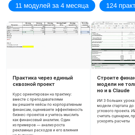
Диплом о прохождении курса
Удостоверение о пов
квалификации
Лицензия на осуществление
образовательной деятельности
№
Вы получите официальное
Л035−01 271−78/00177 402
удостоверение,
подтверждающее повышени
До окончания акции осталось
При дополнительной
вашей квалификации, что отк
00
00
00
00
новые возможности для
дней
часов
минута
секунда
регистрации
профессионального развития
Практика через единый
Строите фина
сквозной проект
модели не толь
но и в Claude
Курс ориентирован на практику:
вместе с преподавателями
ИИ 3 больших урока:
вы решаете кейсы по корпоративным
модели стартапа д
финансам, оцениваете эффективность
углового проекта. И
бизнес-проектов и учитесь мыслить
считать сценарии, п
как финансовый аналитик. Один
ускорять расчеты
из примеров — анализ роста
рекламных расходов и его влияния