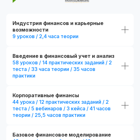
Индустрия финансов и карьерные
возможности
9 уроков / 2,4 часа теории
Введение в финансовый учет и анализ
Потоковое и асинхронное обучение
58 уроков / 14 практических заданий / 2
теста / 33 часа теории / 35 часов
📅 Начало: start111104.001
Есть промок
практики
При полной оплате
Дополнительная скидка 7 500₽
Применить
Корпоративные финансы
44 урока / 12 практических заданий / 2
теста / 5 вебинаров / 3 кейса / 41 часов
теории / 25,5 часов практики
Стандарт
Популярный выбор
Mini-MBA: Фина
Финансовый аналитик
аналитик
Базовое финансовое моделирование