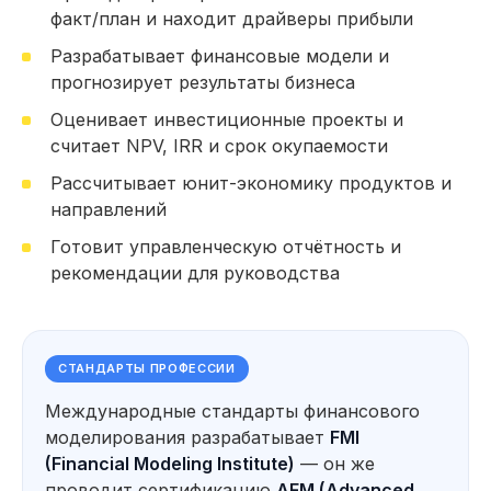
факт/план и находит драйверы прибыли
153 часа практики: Работа над проектами,
кейсами и тестовыми заданиями
Разрабатывает финансовые модели и
62 тестовых задания на основе реальных
прогнозирует результаты бизнеса
кейсов, которые встречались нашим
студентам на собеседованиях (включая кейсы
Оценивает инвестиционные проекты и
от выпускников, которые прошли отбор
в крупные компании)
считает NPV, IRR и срок окупаемости
Провожу факторный анализ
Рассчитывает юнит-экономику продуктов и
отклонений и выявляю драйверы
прибыли и убытков
направлений
Строю финансовую отчётность
Готовит управленческую отчётность и
(ОПУ, ОДДС, Баланс) и анализирую
финансовое состояние компании
рекомендации для руководства
Автоматизирую анализ данных
*
*
с помощью Excel
, Power Query
*
и Power BI
Разр
Посмотерть еще
СТАНДАРТЫ ПРОФЕССИИ
и про
Оцен
Международные стандарты финансового
прое
Использую нейросети для анализа
моделирования разрабатывает
FMI
показ
Прогнозирование и оценка
*
данных, прогнозирования
IRR
,
сценариев развития бизнеса
(Financial Modeling Institute)
— он же
и подготовки аналитических
материалов
Форм
проводит сертификацию
AFM (Advanced