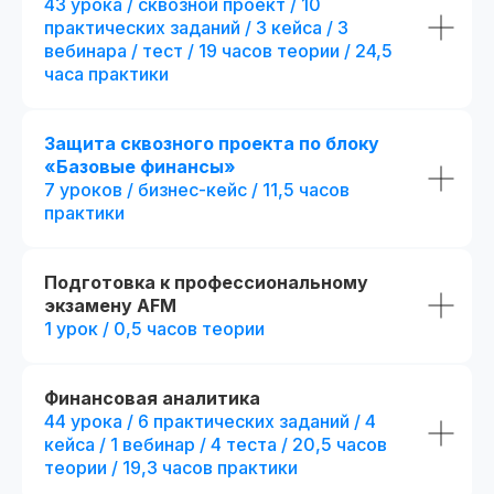
43 урока / сквозной проект / 10
Все из стандарта +
4 месяца обучения с практикой
дополнительные пр
практических заданий / 3 кейса / 3
на реальных проектах
+ 1 месяц обучения
с пр
вебинара / тест / 19 часов теории / 24,5
на реальных проектах
289 часов контента и 37 онлайн-
часа практики
тестирований
+ 82 часа контента и + 3
тестирования
61 практическое задание, 58 бизнес-
+ 15 практических задан
кейсов и 2 сквозных проекта
кейса
Защита сквозного проекта по блоку
+ 8 модулей:
Презентации и конспекты к урокам
«Базовые финансы»
+ отдельный куратор
7 уроков / бизнес-кейс / 11,5 часов
Доступ к контенту и обновлениям —
+ 5 онлайн-встреч 1-на
практики
навсегда
экспертами курса
+ Печатная версия меж
Карьерный центр и база вакансий
диплома
Подготовка к профессиональному
Официальный диплом
(установленного образца)
экзамену AFM
fr111104.001
fr140091.000
1 урок / 0,5 часов теории
Возможность получить диплом
r111104.001/мес
r140091.000
международного образца
В рассрочку на 18 месяцев
В рассрочку на 18 месяцев
Получить консультацию
Получить кон
Финансовая аналитика
44 урока / 6 практических заданий / 4
кейса / 1 вебинар / 4 теста / 20,5 часов
Оплатить
Оплати
теории / 19,3 часов практики
Попробовать 48 часов бесплатно
Попробовать 48 ч