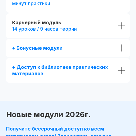
минут практики
Получай подарки от партнеров
при покупке курса
Карьерный модуль
14 уроков / 9 часов теории
+ Бонусные модули
+ Доступ к библиотеке практических
материалов
Новые модули 2026г.
Получите бессрочный доступ ко всем
материалам курса! Запишитесь сегодня —