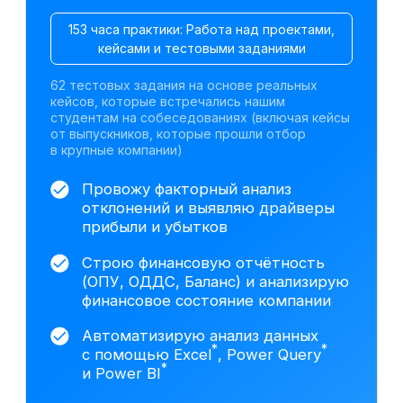
Претендуйте на
вакансии финансовых
аналитиков после
курса
По данным hh.ru,
за последний месяц открыто
более 4 000 вакансий в сфере
финансового анализа
Junior
— 1–2 года
от 300 000 ₽
Москва
Финансовый аналитик
от 200 000 ₽
Санкт-Петербург
Финансовый аналитик
*
на аутсорсинге
от 150 000 ₽
Екатеринбург