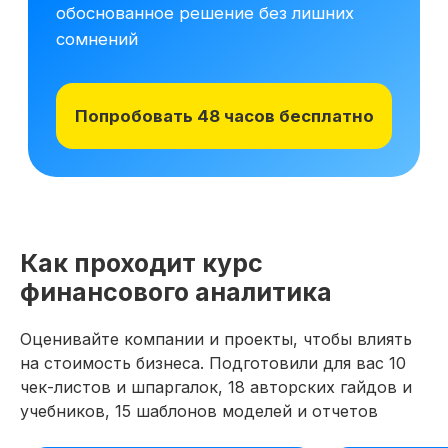
материалам курса на 48 часов, чтобы
оценить качество программы,
погрузиться в обучение и принять
обоснованное решение без лишних
сомнений
Получить программу
Попробовать 48 часов бесплатно
Как проходит курс
финансового аналитика
Оценивайте компании и проекты, чтобы влиять
на стоимость бизнеса. Подготовили для вас 10
Новая профессия
Подробнее
к сентябрю
чек-листов и шпаргалок, 18 авторских гайдов и
учебников, 15 шаблонов моделей и отчетов