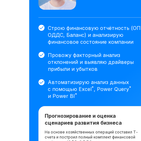
Строю финансовую отчётность (ОП
ОДДС, Баланс) и анализирую
финансовое состояние компании
Провожу факторный анализ
отклонений и выявляю драйверы
прибыли и убытков
Автоматизирую анализ данных
*
*
с помощью Excel
, Power Query
*
и Power BI
Прогнозирование и оценка
сценариев развития бизнеса
На основе хозяйственных операций составил Т-
счета и построил полный комплект финансовой