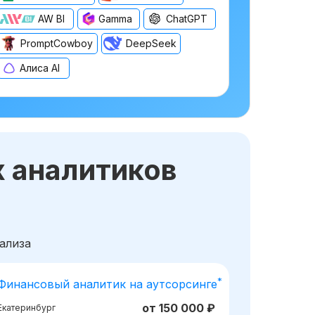
AW BI
Gamma
ChatGPT
PromptCowboy
DeepSeek
Алиса AI
х аналитиков
ализа
*
Финансовый аналитик на аутсорсинге
от 150 000 ₽
Екатеринбург