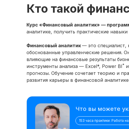
Кто такой финан
Курс «Финансовый аналитик» — программа
аналитике, получить практические навыки
Финансовый аналитик
— это специалист,
обоснованные управленческие решения. Он
влияющие на финансовые результаты бизн
*
Посмотерть еще
инструменты анализа — Excel*, Power BI
и
прогнозы. Обучение сочетает теорию и пр
развития карьеры в финансовой аналитике
Что вы можете ук
153 часа практики: Работа н