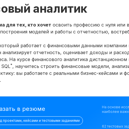
совый аналитик
 для тех, кто хочет
освоить профессию с нуля или 
 построения моделей и работы с отчетностью, востре
 который работает с финансовыми данными компании 
 анализирует отчетность, оценивает доходы и расход
еса. На курсе финансового аналитика дистанционном
*
 SQL
, научитесь строить финансовые модели, анализ
актику: вы работаете с реальными бизнес-кейсами и ф
.
На основе исс
азать в резюме
наиболее важн
ад проектами, кейсами и тестовыми заданиями
62 тестовых за