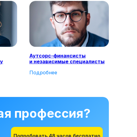
Аутсорс-финансисты
ку
и независимые специалисты
Подробнее
ная профессия?
Попробовать 48 часов бесплатно