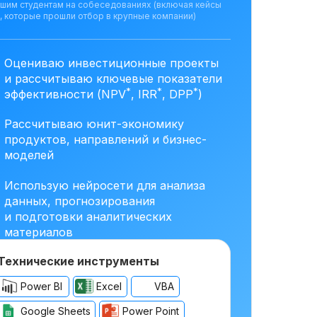
ашим студентам на собеседованиях (включая кейсы
, которые прошли отбор в крупные компании)
Оцениваю инвестиционные проекты
и рассчитываю ключевые показатели
*
*
*
эффективности (NPV
, IRR
, DPP
)
Рассчитываю юнит-экономику
продуктов, направлений и бизнес-
моделей
Использую нейросети для анализа
данных, прогнозирования
и подготовки аналитических
материалов
Технические инструменты
Power BI
Excel
VBA
Google Sheets
Power Point