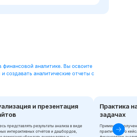
 финансовой аналитике. Вы освоите
и создавать аналитические отчеты с
уализация и презентация
Практика н
айтов
задачах
есь представлять результаты анализа в виде
Примените получен
ных интерактивных отчётов и дашбордов,
практического кейс
е помогают убеждать руководство и
финансового аналит