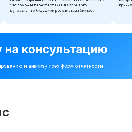
Это поможет перейти от анализа прошлого
приним
к управлению будущими результатами бизнеса
у на консультацию
ированию и анализу трех форм отчетности
рс