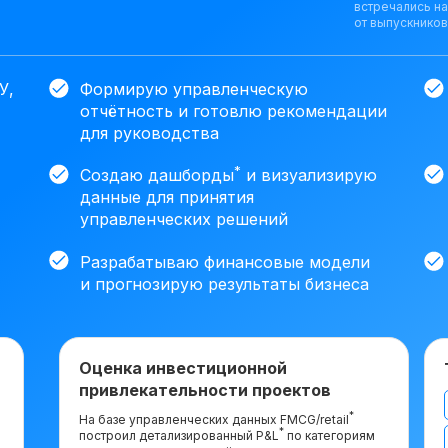
встречались н
от выпускников
У,
Формирую управленческую
отчётность и готовлю рекомендации
для руководства
*
Создаю дашборды
и визуализирую
данные для принятия
управленческих решений
Разрабатываю финансовые модели
и прогнозирую результаты бизнеса
Оценка инвестиционной
привлекательности проектов
*
На базе управленческих данных FMCG/retail
*
построил детализированный P&L
по категориям