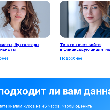
мисты, бухгалтеры
Те, кто хочет войти
ансисты
в финансовую аналити
бнее
Подробнее
 подходит ли вам дан
атериалам курса на 48 часов, чтобы оценить