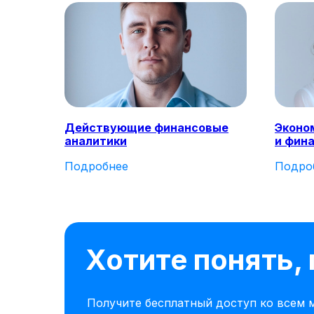
Действующие финансовые
Эконо
аналитики
и фин
Подробнее
Подро
Хотите понять,
Получите бесплатный доступ ко всем м