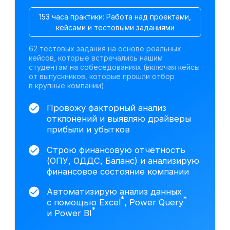
Претендуйте на
вакансии финансовых
аналитиков после
курса
По данным hh.ru,
за последний месяц открыто
более 4 000 вакансий в сфере
финансового анализа
Junior
— 1–2 года
от 300 000 ₽
Москва
Финансовый аналитик
от 200 000 ₽
Санкт-Петербург
Финансовый аналитик
*
на аутсорсинге
от 150 000 ₽
Екатеринбург