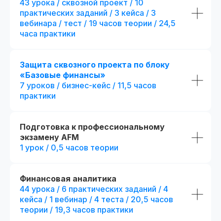
43 урока / сквозной проект / 10
Потоковое и асинхронное обучение
практических заданий / 3 кейса / 3
📅 Начало: start111104.001
Есть промок
вебинара / тест / 19 часов теории / 24,5
При полной оплате
часа практики
Дополнительная скидка 7 500₽
Применить
Защита сквозного проекта по блоку
«Базовые финансы»
7 уроков / бизнес-кейс / 11,5 часов
Стандарт
Популярный выбор
практики
Mini-MBA: Фина
Финансовый аналитик
аналитик
Подготовка к профессиональному
Все из стандарта +
4 месяца обучения с практикой
дополнительные пр
экзамену AFM
на реальных проектах
+ 1 месяц обучения
с пр
1 урок / 0,5 часов теории
на реальных проектах
289 часов контента и 37 онлайн-
тестирований
+ 82 часа контента и + 3
тестирования
61 практическое задание, 58 бизнес-
Финансовая аналитика
+ 15 практических задан
кейсов и 2 сквозных проекта
кейса
44 урока / 6 практических заданий / 4
+ 8 модулей:
кейса / 1 вебинар / 4 теста / 20,5 часов
Презентации и конспекты к урокам
+ отдельный куратор
теории / 19,3 часов практики
Доступ к контенту и обновлениям —
+ 5 онлайн-встреч 1-на
навсегда