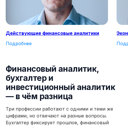
данная профессия?
Получите бесплатный доступ ко всем
материалам курса на 48 часов, чтобы
оценить качество программы,
Действующие финансовые аналитики
Экон
погрузиться в обучение и принять
обоснованное решение без лишних
Подробнее
Под
сомнений
Попробовать 48 часов бесплатно
Финансовый аналитик,
бухгалтер и
инвестиционный аналитик
— в чём разница
Три профессии работают с одними и теми же
цифрами, но отвечают на разные вопросы.
Бухгалтер фиксирует прошлое, финансовый