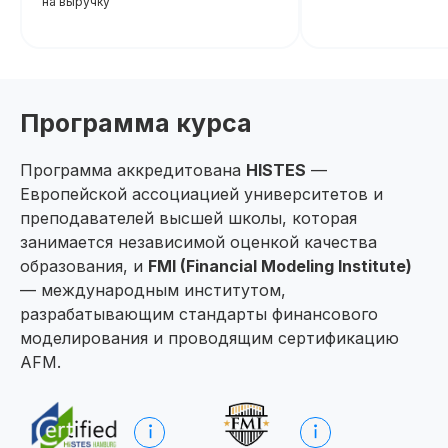
на выручку
подтверждающее повышени
При дополнительной
вашей квалификации, что отк
новые возможности для
регистрации
профессионального развития
Программа курса
Программа аккредитована
HISTES
—
Европейской ассоциацией университетов и
преподавателей высшей школы, которая
занимается независимой оценкой качества
образования, и
FMI (Financial Modeling Institute)
— международным институтом,
разрабатывающим стандарты финансового
моделирования и проводящим сертификацию
AFM.
Новая профессия
Подробнее
к сентябрю