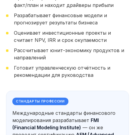
факт/план и находит драйверы прибыли
153 часа практики: Работа над проектами,
кейсами и тестовыми заданиями
Разрабатывает финансовые модели и
62 тестовых задания на основе реальных
прогнозирует результаты бизнеса
кейсов, которые встречались нашим
студентам на собеседованиях (включая кейсы
Оценивает инвестиционные проекты и
от выпускников, которые прошли отбор
в крупные компании)
считает NPV, IRR и срок окупаемости
Провожу факторный анализ
Рассчитывает юнит-экономику продуктов и
отклонений и выявляю драйверы
прибыли и убытков
направлений
Строю финансовую отчётность
Готовит управленческую отчётность и
(ОПУ, ОДДС, Баланс) и анализирую
финансовое состояние компании
рекомендации для руководства
Автоматизирую анализ данных
*
*
с помощью Excel
, Power Query
*
и Power BI
Разр
Посмотерть еще
СТАНДАРТЫ ПРОФЕССИИ
и про
Оцен
Международные стандарты финансового
прое
Использую нейросети для анализа
моделирования разрабатывает
FMI
показ
Прогнозирование и оценка
*
данных, прогнозирования
IRR
,
сценариев развития бизнеса
(Financial Modeling Institute)
— он же
и подготовки аналитических
материалов
Форм
проводит сертификацию
AFM (Advanced