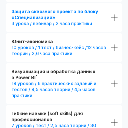
экспертами курса
+ Печатная версия меж
Карьерный центр и база вакансий
Защита сквозного проекта по блоку
диплома
«Специализация»
Официальный диплом
(установленного образца)
3 урока / вебинар / 2 часа практики
fr111104.001
fr140091.000
Возможность получить диплом
r111104.001/мес
r140091.000
международного образца
В рассрочку на 18 месяцев
В рассрочку на 18 месяцев
Юнит-экономика
10 уроков / 1 тест / бизнес-кейс /12 часов
Получить консультацию
Получить кон
теории / 2,6 часа практики
Оплатить
Оплати
Визуализация и обработка данных
Попробовать 48 часов бесплатно
Попробовать 48 ч
*
в Power BI
19 уроков / 6 практических заданий и
тестов / 9,5 часов теории / 4,5 часов
практики
Гибкие навыки (soft skills) для
профессионалов
7 уроков / тест / 2,5 часа теории / 30