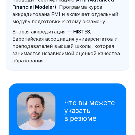
отчё
Financial Modeler)
. Программа курса
реко
аккредитована FMI и включает отдельный
Оценка инвестиционной
Созд
привлекательности проектов
данны
модуль подготовки к этому экзамену.
упра
Вторая аккредитация —
HISTES
,
Расс
проду
Европейская ассоциация университетов и
моде
преподавателей высшей школы, которая
Технические инструменты
занимается независимой оценкой качества
VBA
Google Sheets
образования.
Excel
Power Point
Power BI
AW BI
ChatGPT
PromptCowboy
DeepSeek
Gamma
Алиса AI
На основе исследования 4000 вакансий hh.ru
мы выделяем наиболее важные навыки,
которым клиенты обучаются на курсе