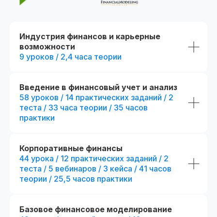
Индустрия финансов и карьерные
возможности
9 уроков / 2,4 часа теории
Введение в финансовый учет и анализ
58 уроков / 14 практических заданий / 2
До окончания акции осталось
00
00
00
00
теста / 33 часа теории / 35 часов
дней
часов
минута
секунда
практики
Корпоративные финансы
44 урока / 12 практических заданий / 2
теста / 5 вебинаров / 3 кейса / 41 часов
теории / 25,5 часов практики
Базовое финансовое моделирование