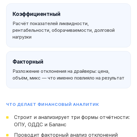
Коэффициентный
Расчёт показателей ликвидности,
рентабельности, оборачиваемости, долговой
нагрузки
Факторный
Разложение отклонения на драйверы: цена,
объём, микс — что именно повлияло на результат
ЧТО ДЕЛАЕТ ФИНАНСОВЫЙ АНАЛИТИК
Что вы можете
Строит и анализирует три формы отчётности:
указать
ОПУ, ОДДС и Баланс
в резюме
Мои навык
Проводит факторный анализ отклонений