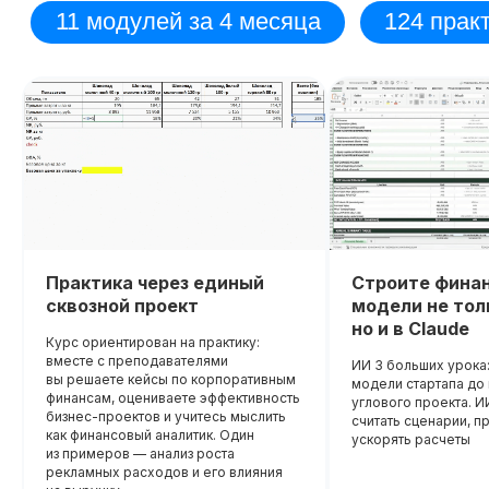
Практика через единый
Строите фина
сквозной проект
модели не толь
но и в Claude
Курс ориентирован на практику:
вместе с преподавателями
ИИ 3 больших урока:
вы решаете кейсы по корпоративным
модели стартапа д
финансам, оцениваете эффективность
Диплом о прохождении курса
Удостоверение о пов
углового проекта. И
бизнес-проектов и учитесь мыслить
считать сценарии, п
квалификации
Лицензия на осуществление
как финансовый аналитик. Один
ускорять расчеты
образовательной деятельности
№
из примеров — анализ роста
Вы получите официальное
Л035−01 271−78/00177 402
рекламных расходов и его влияния
удостоверение,