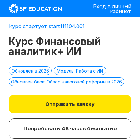
Вход в личный
кабинет
Курс стартует start111104.001
Курс Финансовый
аналитик+ ИИ
Обновлен в 2026
Модуль: Работа с ИИ
Обновлен блок: Обзор налоговой реформы в 2026
Отправить заявку
Попробовать 48 часов бесплатно
*
2 место в номинации
топ-10 EdTech
компаний
лучшее бизнес-
по качеству
образование 2025 г.
образования в сегменте
ДПО в 2021 г.
*Все иностранные термины и названия