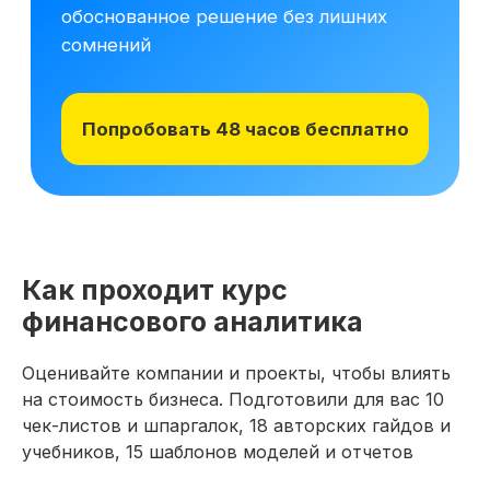
Начните обучение уже
сегодня
Получите полную программу курса
в PDF или бесплатный доступ ко всем
Как проходит курс
материалам курса на 48 часов, чтобы
оценить качество программы,
финансового аналитика
погрузиться в обучение и принять
обоснованное решение без лишних
Оценивайте компании и проекты, чтобы влиять
сомнений
на стоимость бизнеса. Подготовили для вас 10
чек-листов и шпаргалок, 18 авторских гайдов и
Получить программу
учебников, 15 шаблонов моделей и отчетов
Попробовать 48 часов бесплатно