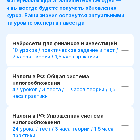
материалам курса! Запишитесь сегодня —
и вы всегда будете получать обновления
курса. Ваши знания останутся актуальными
на уровне эксперта навсегда
Нейросети для финансов и инвестиций
10 уроков / практическое задание и тест /
7 часов теории / 1,5 часа практики
Налоги в РФ: Общая система
Для сотрудника
Для компании
налогообложения
47 уроков / 3 теста / 11 часов теории / 1,5
*
Освоение Excel
,
часа практики
Готовые инструменты для
*
и SQL
для увере
анализа данных и обоснования
с финансовыми д
управленческих решений
Повышение точн
Повышение качества
Налоги в РФ: Упрощенная система
и скорости подго
финансового планирования
налогообложения
отчетности и ана
и контроля показателей
24 урока / тест / 3 часа теории / 1,5 часа
Преимущества п
Возможность делегировать
практики
карьерном росте
аналитику внутри команды, без