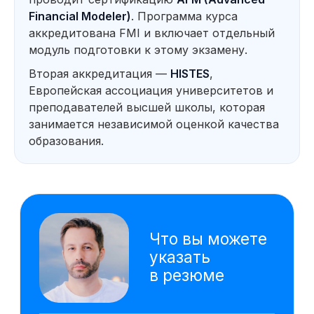
отчё
Financial Modeler)
. Программа курса
реко
аккредитована FMI и включает отдельный
Оценка инвестиционной
Созд
привлекательности проектов
данны
модуль подготовки к этому экзамену.
упра
Вторая аккредитация —
HISTES
,
Расс
проду
Европейская ассоциация университетов и
моде
преподавателей высшей школы, которая
Технические инструменты
занимается независимой оценкой качества
VBA
Google Sheets
образования.
Excel
Power Point
Power BI
AW BI
ChatGPT
PromptCowboy
DeepSeek
Gamma
Алиса AI
На основе исследования 4000 вакансий hh.ru
мы выделяем наиболее важные навыки,
которым клиенты обучаются на курсе