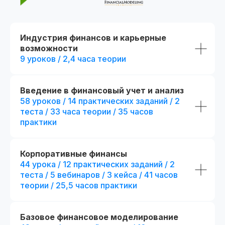
Индустрия финансов и карьерные
возможности
9 уроков / 2,4 часа теории
Введение в финансовый учет и анализ
58 уроков / 14 практических заданий / 2
До окончания акции осталось
00
00
00
00
теста / 33 часа теории / 35 часов
дней
часов
минута
секунда
практики
Корпоративные финансы
44 урока / 12 практических заданий / 2
теста / 5 вебинаров / 3 кейса / 41 часов
теории / 25,5 часов практики
Базовое финансовое моделирование