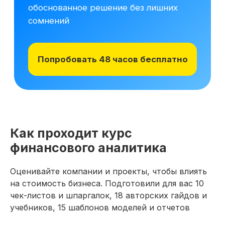
Начните обучение уже
сегодня
Получите полную программу курса
в PDF или бесплатный доступ ко всем
Как проходит курс
материалам курса на 48 часов, чтобы
оценить качество программы,
финансового аналитика
погрузиться в обучение и принять
обоснованное решение без лишних
Оценивайте компании и проекты, чтобы влиять
сомнений
на стоимость бизнеса. Подготовили для вас 10
чек-листов и шпаргалок, 18 авторских гайдов и
Получить программу
учебников, 15 шаблонов моделей и отчетов
Попробовать 48 часов бесплатно