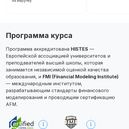
на выручку
подтверждающее повышени
При дополнительной
вашей квалификации, что отк
новые возможности для
регистрации
профессионального развития
Программа курса
Программа аккредитована
HISTES
—
Европейской ассоциацией университетов и
преподавателей высшей школы, которая
занимается независимой оценкой качества
образования, и
FMI (Financial Modeling Institute)
— международным институтом,
разрабатывающим стандарты финансового
моделирования и проводящим сертификацию
Август — время
AFM.
инвестировать
Подробнее
в себя вместе с SF