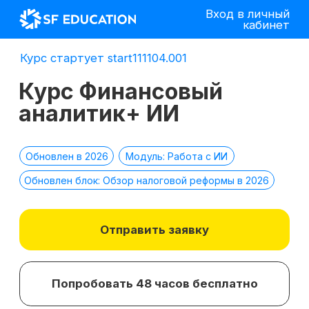
Вход в личный
кабинет
Курс стартует start111104.001
Курс Финансовый
аналитик+ ИИ
Обновлен в 2026
Модуль: Работа с ИИ
Обновлен блок: Обзор налоговой реформы в 2026
Отправить заявку
Попробовать 48 часов бесплатно
*
2 место в номинации
топ-10 EdTech
компаний
лучшее бизнес-
по качеству
образование 2025 г.
образования в сегменте
ДПО в 2021 г.
*Все иностранные термины и названия