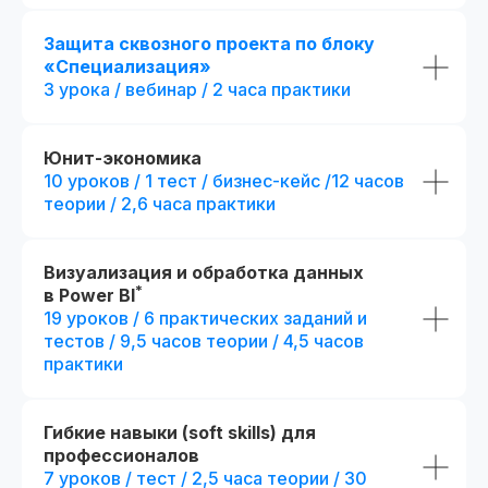
экспертами курса
+ Печатная версия меж
Карьерный центр и база вакансий
Защита сквозного проекта по блоку
диплома
«Специализация»
Официальный диплом
(установленного образца)
3 урока / вебинар / 2 часа практики
fr111104.001
fr140091.000
Возможность получить диплом
r111104.001/мес
r140091.000
международного образца
В рассрочку на 18 месяцев
В рассрочку на 18 месяцев
Юнит-экономика
10 уроков / 1 тест / бизнес-кейс /12 часов
Получить консультацию
Получить кон
теории / 2,6 часа практики
Оплатить
Оплати
Визуализация и обработка данных
Попробовать 48 часов бесплатно
Попробовать 48 ч
*
в Power BI
19 уроков / 6 практических заданий и
тестов / 9,5 часов теории / 4,5 часов
практики
Гибкие навыки (soft skills) для
профессионалов
7 уроков / тест / 2,5 часа теории / 30