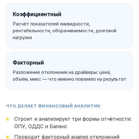
Коэффициентный
Расчёт показателей ликвидности,
рентабельности, оборачиваемости, долговой
нагрузки
Факторный
Разложение отклонения на драйверы: цена,
объём, микс — что именно повлияло на результат
ЧТО ДЕЛАЕТ ФИНАНСОВЫЙ АНАЛИТИК
Что вы можете
Строит и анализирует три формы отчётности:
указать
ОПУ, ОДДС и Баланс
в резюме
Мои навык
Проводит факторный анализ отклонений