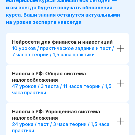
материалам курса! Запишитесь сегодня —
и вы всегда будете получать обновления
курса. Ваши знания останутся актуальными
на уровне эксперта навсегда
Нейросети для финансов и инвестиций
10 уроков / практическое задание и тест /
7 часов теории / 1,5 часа практики
Налоги в РФ: Общая система
Для сотрудника
Для компании
налогообложения
47 уроков / 3 теста / 11 часов теории / 1,5
*
Освоение Excel
,
часа практики
Готовые инструменты для
*
и SQL
для увере
анализа данных и обоснования
с финансовыми д
управленческих решений
Повышение точн
Повышение качества
Налоги в РФ: Упрощенная система
и скорости подго
финансового планирования
налогообложения
отчетности и ана
и контроля показателей
24 урока / тест / 3 часа теории / 1,5 часа
Преимущества п
Возможность делегировать
практики
карьерном росте
аналитику внутри команды, без