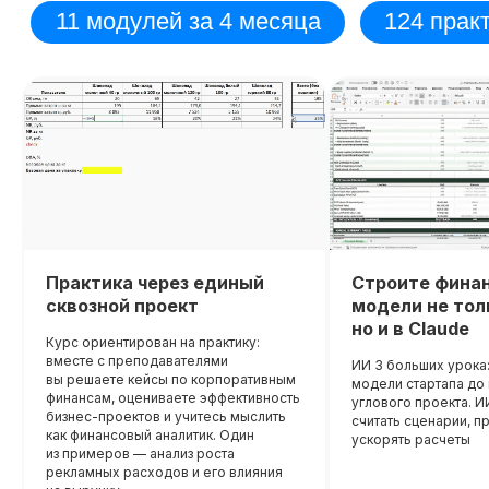
Практика через единый
Строите фина
сквозной проект
модели не толь
но и в Claude
Курс ориентирован на практику:
вместе с преподавателями
ИИ 3 больших урока:
вы решаете кейсы по корпоративным
модели стартапа д
финансам, оцениваете эффективность
Диплом о прохождении курса
Удостоверение о пов
углового проекта. И
бизнес-проектов и учитесь мыслить
считать сценарии, п
квалификации
Лицензия на осуществление
как финансовый аналитик. Один
ускорять расчеты
образовательной деятельности
№
из примеров — анализ роста
Вы получите официальное
Л035−01 271−78/00177 402
рекламных расходов и его влияния
удостоверение,