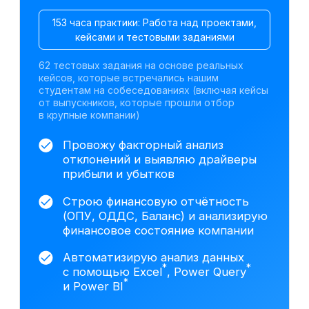
Претендуйте на
вакансии финансовых
аналитиков после
курса
По данным hh.ru,
за последний месяц открыто
более 4 000 вакансий в сфере
финансового анализа
Junior
— 1–2 года
от 300 000 ₽
Москва
Финансовый аналитик
от 200 000 ₽
Санкт-Петербург
Финансовый аналитик
*
на аутсорсинге
от 150 000 ₽
Екатеринбург