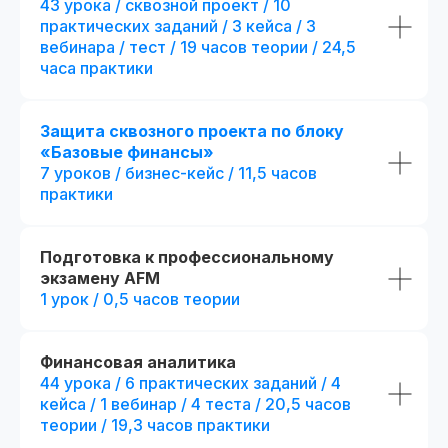
43 урока / сквозной проект / 10
Потоковое и асинхронное обучение
практических заданий / 3 кейса / 3
📅 Начало: start111104.001
Есть промок
вебинара / тест / 19 часов теории / 24,5
При полной оплате
часа практики
Дополнительная скидка 7 500₽
Применить
Защита сквозного проекта по блоку
«Базовые финансы»
7 уроков / бизнес-кейс / 11,5 часов
Стандарт
Популярный выбор
практики
Mini-MBA: Фина
Финансовый аналитик
аналитик
Подготовка к профессиональному
Все из стандарта +
4 месяца обучения с практикой
дополнительные пр
экзамену AFM
на реальных проектах
+ 1 месяц обучения
с пр
1 урок / 0,5 часов теории
на реальных проектах
289 часов контента и 37 онлайн-
тестирований
+ 82 часа контента и + 3
тестирования
61 практическое задание, 58 бизнес-
Финансовая аналитика
+ 15 практических задан
кейсов и 2 сквозных проекта
кейса
44 урока / 6 практических заданий / 4
+ 8 модулей:
кейса / 1 вебинар / 4 теста / 20,5 часов
Презентации и конспекты к урокам
+ отдельный куратор
теории / 19,3 часов практики
Доступ к контенту и обновлениям —
+ 5 онлайн-встреч 1-на
навсегда