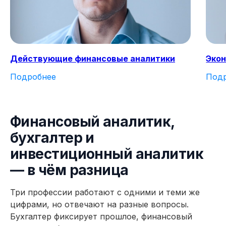
данная профессия?
Получите бесплатный доступ ко всем
материалам курса на 48 часов, чтобы
оценить качество программы,
Действующие финансовые аналитики
Экон
погрузиться в обучение и принять
обоснованное решение без лишних
Подробнее
Под
сомнений
Попробовать 48 часов бесплатно
Финансовый аналитик,
бухгалтер и
инвестиционный аналитик
— в чём разница
Три профессии работают с одними и теми же
цифрами, но отвечают на разные вопросы.
Бухгалтер фиксирует прошлое, финансовый