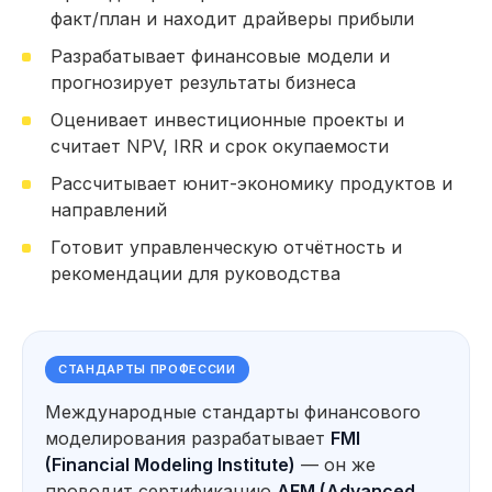
факт/план и находит драйверы прибыли
153 часа практики: Работа над проектами,
кейсами и тестовыми заданиями
Разрабатывает финансовые модели и
62 тестовых задания на основе реальных
прогнозирует результаты бизнеса
кейсов, которые встречались нашим
студентам на собеседованиях (включая кейсы
Оценивает инвестиционные проекты и
от выпускников, которые прошли отбор
в крупные компании)
считает NPV, IRR и срок окупаемости
Провожу факторный анализ
Рассчитывает юнит-экономику продуктов и
отклонений и выявляю драйверы
прибыли и убытков
направлений
Строю финансовую отчётность
Готовит управленческую отчётность и
(ОПУ, ОДДС, Баланс) и анализирую
финансовое состояние компании
рекомендации для руководства
Автоматизирую анализ данных
*
*
с помощью Excel
, Power Query
*
и Power BI
Разр
Посмотерть еще
СТАНДАРТЫ ПРОФЕССИИ
и про
Оцен
Международные стандарты финансового
прое
Использую нейросети для анализа
моделирования разрабатывает
FMI
показ
Прогнозирование и оценка
*
данных, прогнозирования
IRR
,
сценариев развития бизнеса
(Financial Modeling Institute)
— он же
и подготовки аналитических
материалов
Форм
проводит сертификацию
AFM (Advanced