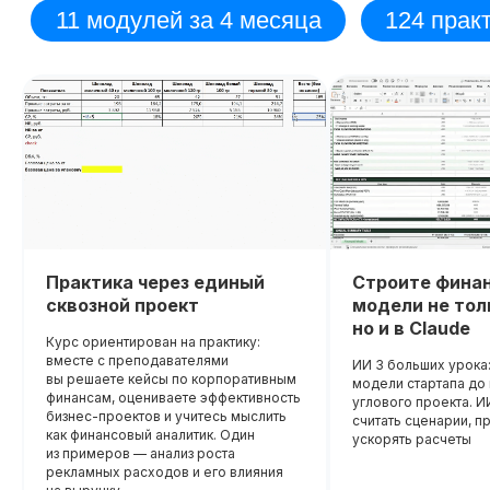
Диплом о прохождении курса
Удостоверение о пов
квалификации
Лицензия на осуществление
образовательной деятельности
№
Вы получите официальное
Л035−01 271−78/00177 402
удостоверение,
подтверждающее повышени
До окончания акции осталось
При дополнительной
вашей квалификации, что отк
00
00
00
00
новые возможности для
дней
часов
минута
секунда
регистрации
профессионального развития
Практика через единый
Строите фина
сквозной проект
модели не толь
но и в Claude
Курс ориентирован на практику:
вместе с преподавателями
ИИ 3 больших урока:
вы решаете кейсы по корпоративным
модели стартапа д
финансам, оцениваете эффективность
углового проекта. И
бизнес-проектов и учитесь мыслить
считать сценарии, п
как финансовый аналитик. Один
ускорять расчеты
из примеров — анализ роста
рекламных расходов и его влияния