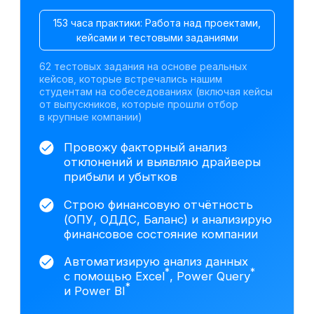
Претендуйте на
вакансии финансовых
аналитиков после
курса
По данным hh.ru,
за последний месяц открыто
более 4 000 вакансий в сфере
финансового анализа
Junior
— 1–2 года
от 300 000 ₽
Москва
Финансовый аналитик
от 200 000 ₽
Санкт-Петербург
Финансовый аналитик
*
на аутсорсинге
от 150 000 ₽
Екатеринбург