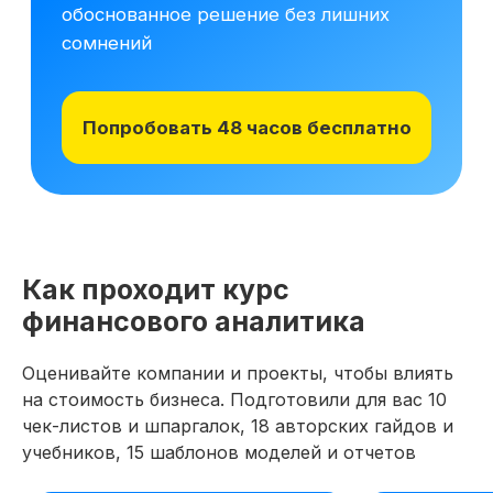
материалам курса на 48 часов, чтобы
оценить качество программы,
погрузиться в обучение и принять
обоснованное решение без лишних
сомнений
Получить программу
Попробовать 48 часов бесплатно
Как проходит курс
финансового аналитика
Оценивайте компании и проекты, чтобы влиять
на стоимость бизнеса. Подготовили для вас 10
Новая профессия
Подробнее
к сентябрю
чек-листов и шпаргалок, 18 авторских гайдов и
учебников, 15 шаблонов моделей и отчетов