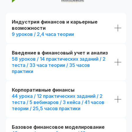
Индустрия финансов и карьерные
возможности
9 уроков / 2,4 часа теории
Введение в финансовый учет и анализ
Потоковое и асинхронное обучение
58 уроков / 14 практических заданий / 2
теста / 33 часа теории / 35 часов
📅 Начало: start111104.001
Есть промок
практики
При полной оплате
Дополнительная скидка 7 500₽
Применить
Корпоративные финансы
44 урока / 12 практических заданий / 2
теста / 5 вебинаров / 3 кейса / 41 часов
теории / 25,5 часов практики
Стандарт
Популярный выбор
Mini-MBA: Фина
Финансовый аналитик
аналитик
Базовое финансовое моделирование