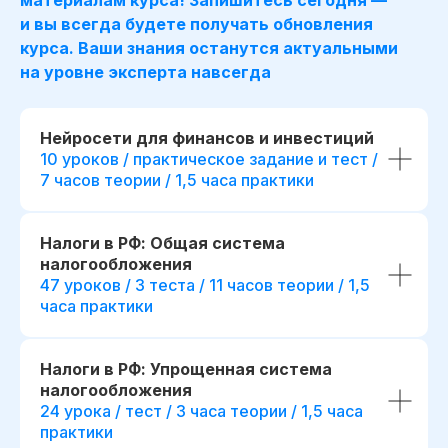
и вы всегда будете получать обновления
курса. Ваши знания останутся актуальными
на уровне эксперта навсегда
Для сотрудника
Для компании
Нейросети для финансов и инвестиций
*
Освоение Excel
,
Готовые инструменты для
10 уроков / практическое задание и тест /
*
и SQL
для увере
анализа данных и обоснования
7 часов теории / 1,5 часа практики
с финансовыми д
управленческих решений
Повышение точн
Повышение качества
и скорости подго
финансового планирования
Налоги в РФ: Общая система
отчетности и ана
и контроля показателей
Преимущества п
налогообложения
Возможность делегировать
карьерном росте
47 уроков / 3 теста / 11 часов теории / 1,5
аналитику внутри команды, без
на позицию веду
привлечения внешних
часа практики
аналитика
консультантов
Дополнительный 
Снижение финансовых рисков
кейсами с собесе
за счет более точного
Налоги в РФ: Упрощенная система
на различные поз
прогнозирования и сценарного
налогообложения
в финансах
анализа
24 урока / тест / 3 часа теории / 1,5 часа
практики
Отправить заявку
Отправить з