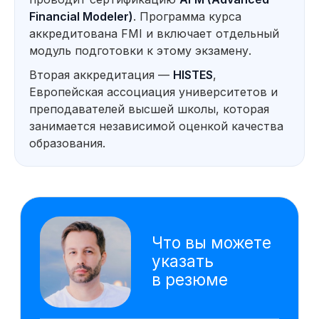
отчё
Financial Modeler)
. Программа курса
реко
аккредитована FMI и включает отдельный
Оценка инвестиционной
Созд
привлекательности проектов
данны
модуль подготовки к этому экзамену.
упра
Вторая аккредитация —
HISTES
,
Расс
проду
Европейская ассоциация университетов и
моде
преподавателей высшей школы, которая
Технические инструменты
занимается независимой оценкой качества
VBA
Google Sheets
образования.
Excel
Power Point
Power BI
AW BI
ChatGPT
PromptCowboy
DeepSeek
Gamma
Алиса AI
На основе исследования 4000 вакансий hh.ru
мы выделяем наиболее важные навыки,
которым клиенты обучаются на курсе