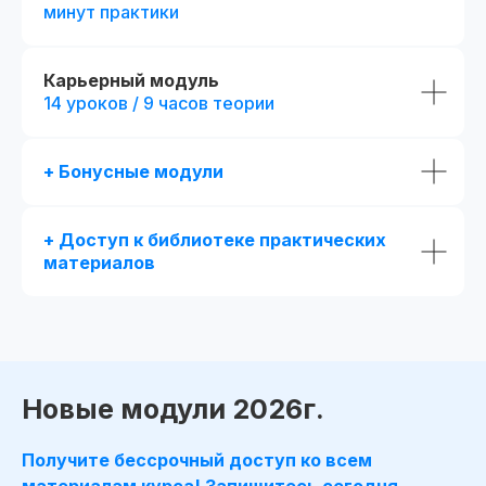
минут практики
Получай подарки от партнеров
при покупке курса
Карьерный модуль
14 уроков / 9 часов теории
+ Бонусные модули
+ Доступ к библиотеке практических
материалов
Новые модули 2026г.
Получите бессрочный доступ ко всем
материалам курса! Запишитесь сегодня —