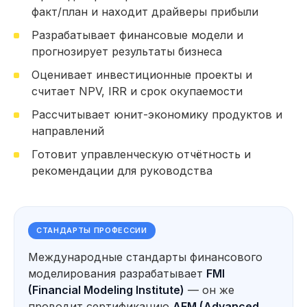
факт/план и находит драйверы прибыли
153 часа практики: Работа над проектами,
кейсами и тестовыми заданиями
Разрабатывает финансовые модели и
62 тестовых задания на основе реальных
прогнозирует результаты бизнеса
кейсов, которые встречались нашим
студентам на собеседованиях (включая кейсы
Оценивает инвестиционные проекты и
от выпускников, которые прошли отбор
в крупные компании)
считает NPV, IRR и срок окупаемости
Провожу факторный анализ
Рассчитывает юнит-экономику продуктов и
отклонений и выявляю драйверы
прибыли и убытков
направлений
Строю финансовую отчётность
Готовит управленческую отчётность и
(ОПУ, ОДДС, Баланс) и анализирую
финансовое состояние компании
рекомендации для руководства
Автоматизирую анализ данных
*
*
с помощью Excel
, Power Query
*
и Power BI
Разр
Посмотерть еще
СТАНДАРТЫ ПРОФЕССИИ
и про
Оцен
Международные стандарты финансового
прое
Использую нейросети для анализа
моделирования разрабатывает
FMI
показ
Прогнозирование и оценка
*
данных, прогнозирования
IRR
,
сценариев развития бизнеса
(Financial Modeling Institute)
— он же
и подготовки аналитических
материалов
Форм
проводит сертификацию
AFM (Advanced