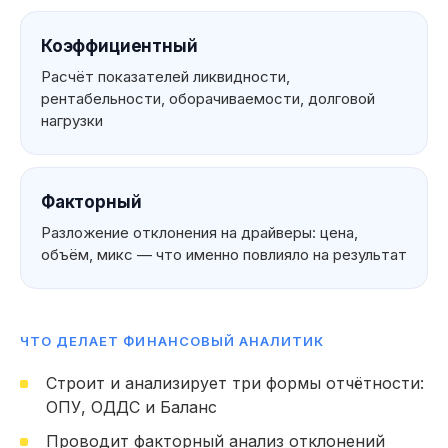
Коэффициентный
Расчёт показателей ликвидности,
рентабельности, оборачиваемости, долговой
нагрузки
Факторный
Разложение отклонения на драйверы: цена,
объём, микс — что именно повлияло на результат
ЧТО ДЕЛАЕТ ФИНАНСОВЫЙ АНАЛИТИК
Что вы можете
Строит и анализирует три формы отчётности:
указать
ОПУ, ОДДС и Баланс
в резюме
Мои навык
Проводит факторный анализ отклонений