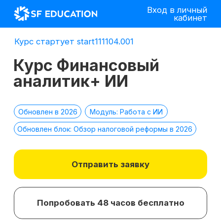
Вход в личный
кабинет
Курс стартует start111104.001
Курс Финансовый
аналитик+ ИИ
Обновлен в 2026
Модуль: Работа с ИИ
Обновлен блок: Обзор налоговой реформы в 2026
Отправить заявку
Попробовать 48 часов бесплатно
*
2 место в номинации
топ-10 EdTech
компаний
лучшее бизнес-
по качеству
образование 2025 г.
образования в сегменте
ДПО в 2021 г.
*Все иностранные термины и названия