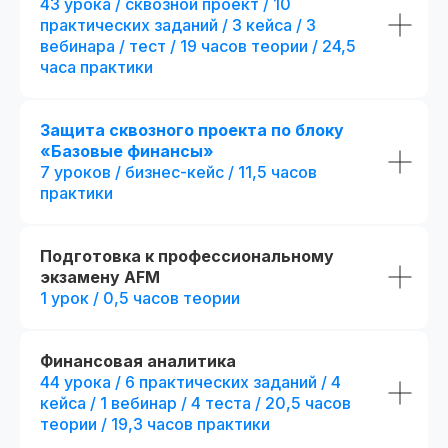
43 урока / сквозной проект / 10
Все из стандарта +
4 месяца обучения с практикой
дополнительные пр
практических заданий / 3 кейса / 3
на реальных проектах
+ 1 месяц обучения
с пр
вебинара / тест / 19 часов теории / 24,5
на реальных проектах
289 часов контента и 37 онлайн-
часа практики
тестирований
+ 82 часа контента и + 3
тестирования
61 практическое задание, 58 бизнес-
+ 15 практических задан
кейсов и 2 сквозных проекта
кейса
Защита сквозного проекта по блоку
+ 8 модулей:
Презентации и конспекты к урокам
«Базовые финансы»
+ отдельный куратор
7 уроков / бизнес-кейс / 11,5 часов
Доступ к контенту и обновлениям —
+ 5 онлайн-встреч 1-на
практики
навсегда
экспертами курса
+ Печатная версия меж
Карьерный центр и база вакансий
диплома
Подготовка к профессиональному
Официальный диплом
(установленного образца)
экзамену AFM
fr111104.001
fr140091.000
1 урок / 0,5 часов теории
Возможность получить диплом
r111104.001/мес
r140091.000
международного образца
В рассрочку на 18 месяцев
В рассрочку на 18 месяцев
Получить консультацию
Получить кон
Финансовая аналитика
44 урока / 6 практических заданий / 4
кейса / 1 вебинар / 4 теста / 20,5 часов
Оплатить
Оплати
теории / 19,3 часов практики
Попробовать 48 часов бесплатно
Попробовать 48 ч