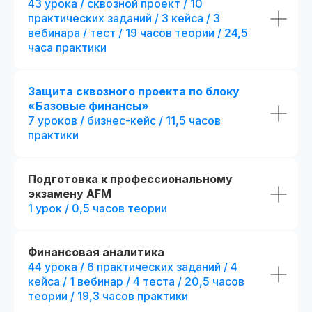
43 урока / сквозной проект / 10
Потоковое и асинхронное обучение
практических заданий / 3 кейса / 3
📅 Начало: start111104.001
Есть промок
вебинара / тест / 19 часов теории / 24,5
При полной оплате
часа практики
Дополнительная скидка 7 500₽
Применить
Защита сквозного проекта по блоку
«Базовые финансы»
7 уроков / бизнес-кейс / 11,5 часов
Стандарт
Популярный выбор
практики
Mini-MBA: Фина
Финансовый аналитик
аналитик
Подготовка к профессиональному
Все из стандарта +
4 месяца обучения с практикой
дополнительные пр
экзамену AFM
на реальных проектах
+ 1 месяц обучения
с пр
1 урок / 0,5 часов теории
на реальных проектах
289 часов контента и 37 онлайн-
тестирований
+ 82 часа контента и + 3
тестирования
61 практическое задание, 58 бизнес-
Финансовая аналитика
+ 15 практических задан
кейсов и 2 сквозных проекта
кейса
44 урока / 6 практических заданий / 4
+ 8 модулей:
кейса / 1 вебинар / 4 теста / 20,5 часов
Презентации и конспекты к урокам
+ отдельный куратор
теории / 19,3 часов практики
Доступ к контенту и обновлениям —
+ 5 онлайн-встреч 1-на
навсегда