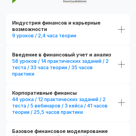
Индустрия финансов и карьерные
возможности
9 уроков / 2,4 часа теории
Введение в финансовый учет и анализ
58 уроков / 14 практических заданий / 2
До окончания акции осталось
00
00
00
00
теста / 33 часа теории / 35 часов
дней
часов
минута
секунда
практики
Корпоративные финансы
44 урока / 12 практических заданий / 2
теста / 5 вебинаров / 3 кейса / 41 часов
теории / 25,5 часов практики
Базовое финансовое моделирование