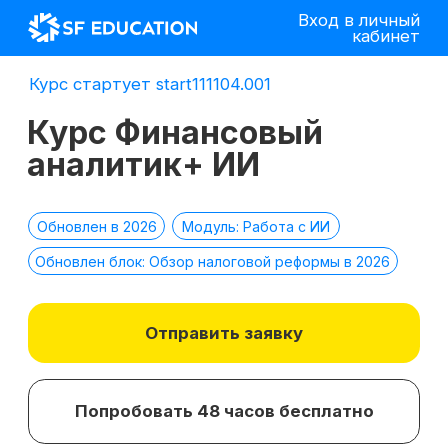
Вход в личный
кабинет
Курс стартует start111104.001
Курс Финансовый
аналитик+ ИИ
Обновлен в 2026
Модуль: Работа с ИИ
Обновлен блок: Обзор налоговой реформы в 2026
Отправить заявку
Попробовать 48 часов бесплатно
*
2 место в номинации
топ-10 EdTech
компаний
лучшее бизнес-
по качеству
образование 2025 г.
образования в сегменте
ДПО в 2021 г.
*Все иностранные термины и названия