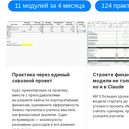
Практика через единый
Строите фина
сквозной проект
модели не толь
но и в Claude
Курс ориентирован на практику:
вместе с преподавателями
ИИ 3 больших урока:
вы решаете кейсы по корпоративным
модели стартапа д
финансам, оцениваете эффективность
Диплом о прохождении курса
Удостоверение о пов
углового проекта. И
бизнес-проектов и учитесь мыслить
считать сценарии, п
квалификации
Лицензия на осуществление
как финансовый аналитик. Один
ускорять расчеты
образовательной деятельности
№
из примеров — анализ роста
Вы получите официальное
Л035−01 271−78/00177 402
рекламных расходов и его влияния
удостоверение,