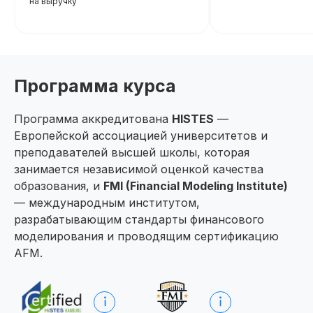
на выручку
подтверждающее повышени
При дополнительной
вашей квалификации, что отк
новые возможности для
регистрации
профессионального развития
Программа курса
Программа аккредитована
HISTES
—
Европейской ассоциацией университетов и
преподавателей высшей школы, которая
занимается независимой оценкой качества
образования, и
FMI (Financial Modeling Institute)
— международным институтом,
разрабатывающим стандарты финансового
моделирования и проводящим сертификацию
Август — время
AFM.
инвестировать
Подробнее
в себя вместе с SF