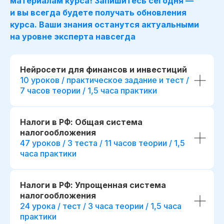
материалам курса! Запишитесь сегодня —
и вы всегда будете получать обновления
курса. Ваши знания останутся актуальными
на уровне эксперта навсегда
Нейросети для финансов и инвестиций
10 уроков / практическое задание и тест /
7 часов теории / 1,5 часа практики
Налоги в РФ: Общая система
Для сотрудника
Для компании
налогообложения
47 уроков / 3 теста / 11 часов теории / 1,5
*
Освоение Excel
,
часа практики
Готовые инструменты для
*
и SQL
для увере
анализа данных и обоснования
с финансовыми д
управленческих решений
Повышение точн
Повышение качества
Налоги в РФ: Упрощенная система
и скорости подго
финансового планирования
налогообложения
отчетности и ана
и контроля показателей
24 урока / тест / 3 часа теории / 1,5 часа
Преимущества п
Возможность делегировать
практики
карьерном росте
аналитику внутри команды, без