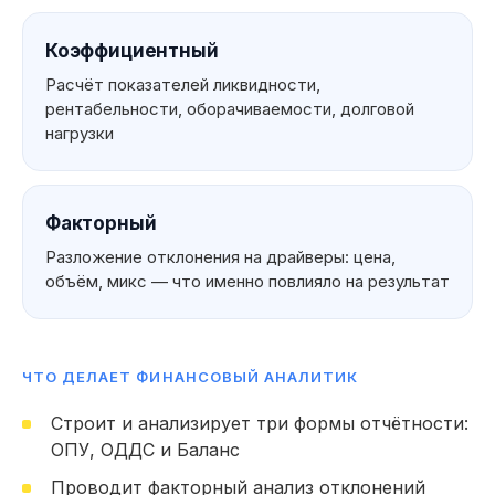
Коэффициентный
Расчёт показателей ликвидности,
рентабельности, оборачиваемости, долговой
нагрузки
Факторный
Разложение отклонения на драйверы: цена,
объём, микс — что именно повлияло на результат
ЧТО ДЕЛАЕТ ФИНАНСОВЫЙ АНАЛИТИК
Что вы можете
Строит и анализирует три формы отчётности:
указать
ОПУ, ОДДС и Баланс
в резюме
Мои навык
Проводит факторный анализ отклонений