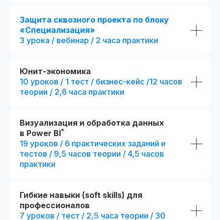
экспертами курса
+ Печатная версия меж
Карьерный центр и база вакансий
Защита сквозного проекта по блоку
диплома
«Специализация»
Официальный диплом
(установленного образца)
3 урока / вебинар / 2 часа практики
fr111104.001
fr140091.000
Возможность получить диплом
r111104.001/мес
r140091.000
международного образца
В рассрочку на 18 месяцев
В рассрочку на 18 месяцев
Юнит-экономика
10 уроков / 1 тест / бизнес-кейс /12 часов
Получить консультацию
Получить кон
теории / 2,6 часа практики
Оплатить
Оплати
Визуализация и обработка данных
Попробовать 48 часов бесплатно
Попробовать 48 ч
*
в Power BI
19 уроков / 6 практических заданий и
тестов / 9,5 часов теории / 4,5 часов
практики
Гибкие навыки (soft skills) для
профессионалов
7 уроков / тест / 2,5 часа теории / 30