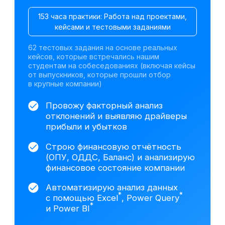
Претендуйте на
вакансии финансовых
аналитиков после
курса
По данным hh.ru,
за последний месяц открыто
более 4 000 вакансий в сфере
финансового анализа
Junior
— 1–2 года
от 300 000 ₽
Москва
Финансовый аналитик
от 200 000 ₽
Санкт-Петербург
Финансовый аналитик
*
на аутсорсинге
от 150 000 ₽
Екатеринбург