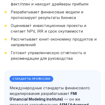
факт/план и находит драйверы прибыли
153 часа практики: Работа над проектами,
кейсами и тестовыми заданиями
Разрабатывает финансовые модели и
62 тестовых задания на основе реальных
прогнозирует результаты бизнеса
кейсов, которые встречались нашим
студентам на собеседованиях (включая кейсы
Оценивает инвестиционные проекты и
от выпускников, которые прошли отбор
в крупные компании)
считает NPV, IRR и срок окупаемости
Провожу факторный анализ
Рассчитывает юнит-экономику продуктов и
отклонений и выявляю драйверы
прибыли и убытков
направлений
Строю финансовую отчётность
Готовит управленческую отчётность и
(ОПУ, ОДДС, Баланс) и анализирую
финансовое состояние компании
рекомендации для руководства
Автоматизирую анализ данных
*
*
с помощью Excel
, Power Query
*
и Power BI
Разр
Посмотерть еще
СТАНДАРТЫ ПРОФЕССИИ
и про
Оцен
Международные стандарты финансового
прое
Использую нейросети для анализа
моделирования разрабатывает
FMI
показ
Прогнозирование и оценка
*
данных, прогнозирования
IRR
,
сценариев развития бизнеса
(Financial Modeling Institute)
— он же
и подготовки аналитических
материалов
Форм
проводит сертификацию
AFM (Advanced