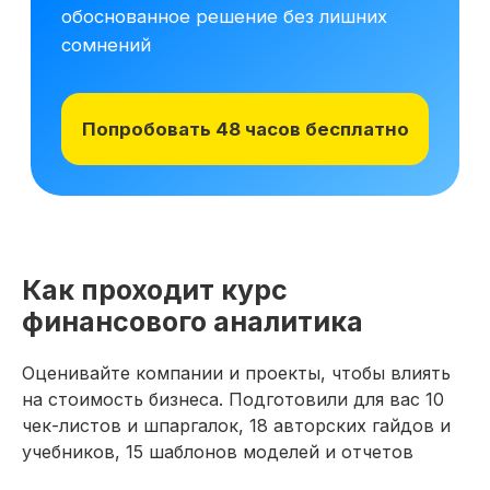
Начните обучение уже
сегодня
Получите полную программу курса
в PDF или бесплатный доступ ко всем
Как проходит курс
материалам курса на 48 часов, чтобы
оценить качество программы,
финансового аналитика
погрузиться в обучение и принять
обоснованное решение без лишних
Оценивайте компании и проекты, чтобы влиять
сомнений
на стоимость бизнеса. Подготовили для вас 10
чек-листов и шпаргалок, 18 авторских гайдов и
Получить программу
учебников, 15 шаблонов моделей и отчетов
Попробовать 48 часов бесплатно