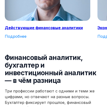
данная профессия?
Получите бесплатный доступ ко всем
материалам курса на 48 часов, чтобы
оценить качество программы,
Действующие финансовые аналитики
Экон
погрузиться в обучение и принять
обоснованное решение без лишних
Подробнее
Под
сомнений
Попробовать 48 часов бесплатно
Финансовый аналитик,
бухгалтер и
инвестиционный аналитик
— в чём разница
Три профессии работают с одними и теми же
цифрами, но отвечают на разные вопросы.
Бухгалтер фиксирует прошлое, финансовый