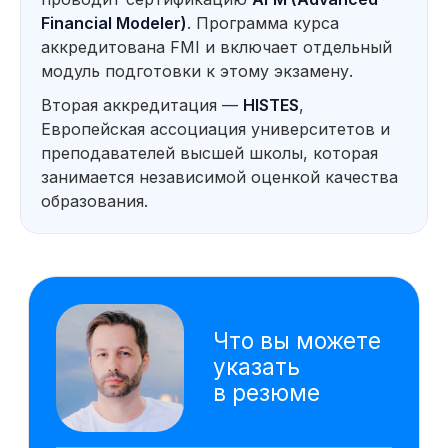
отчё
Financial Modeler)
. Программа курса
реко
аккредитована FMI и включает отдельный
Оценка инвестиционной
Созд
привлекательности проектов
данны
модуль подготовки к этому экзамену.
упра
Вторая аккредитация —
HISTES
,
Расс
проду
Европейская ассоциация университетов и
моде
преподавателей высшей школы, которая
Технические инструменты
занимается независимой оценкой качества
VBA
Google Sheets
образования.
Excel
Power Point
Power BI
AW BI
ChatGPT
PromptCowboy
DeepSeek
Gamma
Алиса AI
На основе исследования 4000 вакансий hh.ru
мы выделяем наиболее важные навыки,
которым клиенты обучаются на курсе