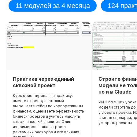
Диплом о прохождении курса
Удостоверение о пов
квалификации
Лицензия на осуществление
образовательной деятельности
№
Вы получите официальное
Л035−01 271−78/00177 402
удостоверение,
подтверждающее повышени
До окончания акции осталось
При дополнительной
вашей квалификации, что отк
00
00
00
00
новые возможности для
дней
часов
минута
секунда
регистрации
профессионального развития
Практика через единый
Строите фина
сквозной проект
модели не толь
но и в Claude
Курс ориентирован на практику:
вместе с преподавателями
ИИ 3 больших урока:
вы решаете кейсы по корпоративным
модели стартапа д
финансам, оцениваете эффективность
углового проекта. И
бизнес-проектов и учитесь мыслить
считать сценарии, п
как финансовый аналитик. Один
ускорять расчеты
из примеров — анализ роста
рекламных расходов и его влияния