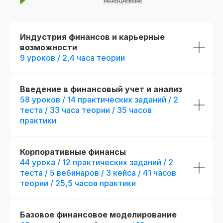
Индустрия финансов и карьерные
возможности
9 уроков / 2,4 часа теории
Введение в финансовый учет и анализ
Потоковое и асинхронное обучение
58 уроков / 14 практических заданий / 2
теста / 33 часа теории / 35 часов
📅 Начало: start111104.001
Есть промок
практики
При полной оплате
Дополнительная скидка 7 500₽
Применить
Корпоративные финансы
44 урока / 12 практических заданий / 2
теста / 5 вебинаров / 3 кейса / 41 часов
теории / 25,5 часов практики
Стандарт
Популярный выбор
Mini-MBA: Фина
Финансовый аналитик
аналитик
Базовое финансовое моделирование