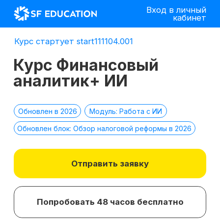
Вход в личный
кабинет
Курс стартует start111104.001
Курс Финансовый
аналитик+ ИИ
Обновлен в 2026
Модуль: Работа с ИИ
Обновлен блок: Обзор налоговой реформы в 2026
Отправить заявку
Попробовать 48 часов бесплатно
*
2 место в номинации
топ-10 EdTech
компаний
лучшее бизнес-
по качеству
образование 2025 г.
образования в сегменте
ДПО в 2021 г.
*Все иностранные термины и названия