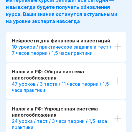
и вы всегда будете получать обновления
курса. Ваши знания останутся актуальными
на уровне эксперта навсегда
Для сотрудника
Для компании
Нейросети для финансов и инвестиций
*
Освоение Excel
,
Готовые инструменты для
10 уроков / практическое задание и тест /
*
и SQL
для увере
анализа данных и обоснования
7 часов теории / 1,5 часа практики
с финансовыми д
управленческих решений
Повышение точн
Повышение качества
и скорости подго
финансового планирования
Налоги в РФ: Общая система
отчетности и ана
и контроля показателей
Преимущества п
налогообложения
Возможность делегировать
карьерном росте
47 уроков / 3 теста / 11 часов теории / 1,5
аналитику внутри команды, без
на позицию веду
привлечения внешних
часа практики
аналитика
консультантов
Дополнительный 
Снижение финансовых рисков
кейсами с собесе
за счет более точного
Налоги в РФ: Упрощенная система
на различные поз
прогнозирования и сценарного
налогообложения
в финансах
анализа
24 урока / тест / 3 часа теории / 1,5 часа
практики
Отправить заявку
Отправить з