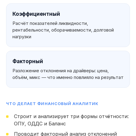
Коэффициентный
Расчёт показателей ликвидности,
рентабельности, оборачиваемости, долговой
нагрузки
Факторный
Разложение отклонения на драйверы: цена,
объём, микс — что именно повлияло на результат
ЧТО ДЕЛАЕТ ФИНАНСОВЫЙ АНАЛИТИК
Что вы можете
Строит и анализирует три формы отчётности:
указать
ОПУ, ОДДС и Баланс
в резюме
Мои навык
Проводит факторный анализ отклонений