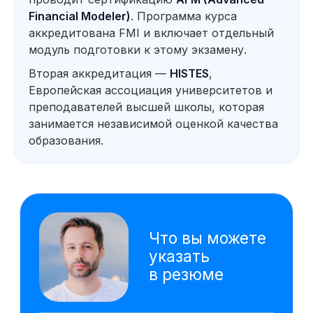
отчё
Financial Modeler)
. Программа курса
реко
аккредитована FMI и включает отдельный
Оценка инвестиционной
Созд
привлекательности проектов
данны
модуль подготовки к этому экзамену.
упра
Вторая аккредитация —
HISTES
,
Расс
проду
Европейская ассоциация университетов и
моде
преподавателей высшей школы, которая
Технические инструменты
занимается независимой оценкой качества
VBA
Google Sheets
образования.
Excel
Power Point
Power BI
AW BI
ChatGPT
PromptCowboy
DeepSeek
Gamma
Алиса AI
На основе исследования 4000 вакансий hh.ru
мы выделяем наиболее важные навыки,
которым клиенты обучаются на курсе