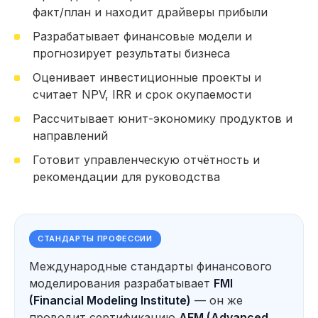
факт/план и находит драйверы прибыли
153 часа практики: Работа над проектами,
кейсами и тестовыми заданиями
Разрабатывает финансовые модели и
62 тестовых задания на основе реальных
прогнозирует результаты бизнеса
кейсов, которые встречались нашим
студентам на собеседованиях (включая кейсы
Оценивает инвестиционные проекты и
от выпускников, которые прошли отбор
в крупные компании)
считает NPV, IRR и срок окупаемости
Провожу факторный анализ
Рассчитывает юнит-экономику продуктов и
отклонений и выявляю драйверы
прибыли и убытков
направлений
Строю финансовую отчётность
Готовит управленческую отчётность и
(ОПУ, ОДДС, Баланс) и анализирую
финансовое состояние компании
рекомендации для руководства
Автоматизирую анализ данных
*
*
с помощью Excel
, Power Query
*
и Power BI
Разр
Посмотерть еще
СТАНДАРТЫ ПРОФЕССИИ
и про
Оцен
Международные стандарты финансового
прое
Использую нейросети для анализа
моделирования разрабатывает
FMI
показ
Прогнозирование и оценка
*
данных, прогнозирования
IRR
,
сценариев развития бизнеса
(Financial Modeling Institute)
— он же
и подготовки аналитических
материалов
Форм
проводит сертификацию
AFM (Advanced