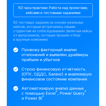
Претендуйте на
вакансии финансовых
аналитиков после
курса
По данным hh.ru,
за последний месяц открыто
более 4 000 вакансий в сфере
финансового анализа
Junior
— 1–2 года
от 300 000 ₽
Москва
Финансовый аналитик
от 200 000 ₽
Санкт-Петербург
Финансовый аналитик
*
на аутсорсинге
от 150 000 ₽
Екатеринбург