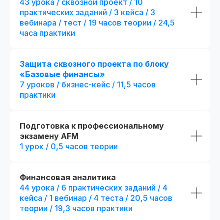
43 урока / сквозной проект / 10
Все из стандарта +
4 месяца обучения с практикой
дополнительные пр
практических заданий / 3 кейса / 3
на реальных проектах
+ 1 месяц обучения
с пр
вебинара / тест / 19 часов теории / 24,5
на реальных проектах
289 часов контента и 37 онлайн-
часа практики
тестирований
+ 82 часа контента и + 3
тестирования
61 практическое задание, 58 бизнес-
+ 15 практических задан
кейсов и 2 сквозных проекта
кейса
Защита сквозного проекта по блоку
+ 8 модулей:
Презентации и конспекты к урокам
«Базовые финансы»
+ отдельный куратор
7 уроков / бизнес-кейс / 11,5 часов
Доступ к контенту и обновлениям —
+ 5 онлайн-встреч 1-на
практики
навсегда
экспертами курса
+ Печатная версия меж
Карьерный центр и база вакансий
диплома
Подготовка к профессиональному
Официальный диплом
(установленного образца)
экзамену AFM
fr111104.001
fr140091.000
1 урок / 0,5 часов теории
Возможность получить диплом
r111104.001/мес
r140091.000
международного образца
В рассрочку на 18 месяцев
В рассрочку на 18 месяцев
Получить консультацию
Получить кон
Финансовая аналитика
44 урока / 6 практических заданий / 4
кейса / 1 вебинар / 4 теста / 20,5 часов
Оплатить
Оплати
теории / 19,3 часов практики
Попробовать 48 часов бесплатно
Попробовать 48 ч