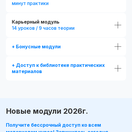
минут практики
Получай подарки от партнеров
при покупке курса
Карьерный модуль
14 уроков / 9 часов теории
+ Бонусные модули
+ Доступ к библиотеке практических
материалов
Новые модули 2026г.
Получите бессрочный доступ ко всем
материалам курса! Запишитесь сегодня —