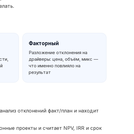
елать.
Факторный
Разложение отклонения на
сти,
драйверы: цена, объём, микс —
ой
что именно повлияло на
результат
нализ отклонений факт/план и находит
нные проекты и считает NPV, IRR и срок