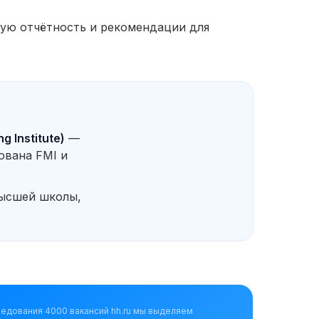
ую отчётность и рекомендации для
g Institute)
—
ована FMI и
высшей школы,
Мои навыки:
ледования 4000 вакансий hh.ru мы выделяем