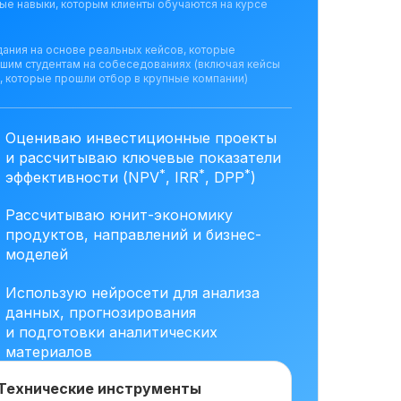
ые навыки, которым клиенты обучаются на курсе
дания на основе реальных кейсов, которые
ашим студентам на собеседованиях (включая кейсы
, которые прошли отбор в крупные компании)
Оцениваю инвестиционные проекты
и рассчитываю ключевые показатели
*
*
*
эффективности (NPV
, IRR
, DPP
)
Рассчитываю юнит-экономику
продуктов, направлений и бизнес-
моделей
Использую нейросети для анализа
данных, прогнозирования
и подготовки аналитических
материалов
Технические инструменты