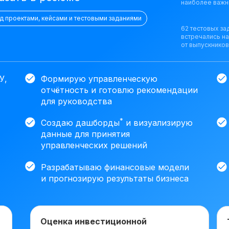
наиболее важн
ад проектами, кейсами и тестовыми заданиями
62 тестовых за
встречались н
от выпускников
У,
Формирую управленческую
отчётность и готовлю рекомендации
для руководства
*
Создаю дашборды
и визуализирую
данные для принятия
управленческих решений
Разрабатываю финансовые модели
и прогнозирую результаты бизнеса
Оценка инвестиционной